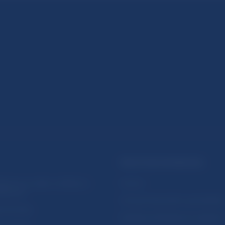
PRAKTICKÉ INFORMÁCIE
lásenie na odber notifikácií o
Fintech
ikáciách
Ochrana finančného spotrebiteľa
očné linky
Databáza dohliadaných subjekto