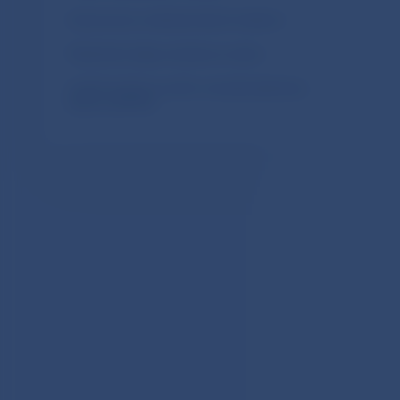
Dokumenty medzinárodných inštitúcií
Štatistické údaje za bankový sektor
Implementácia nového manuálu platobnej
bilancie (BPM6)