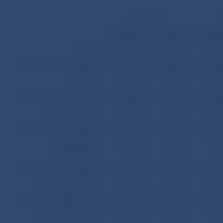
Inkasá (+)
mil. SKK
mil. USD
mil. S
TOVAR
510 031,00
13 601,91
523 8
SLUŽBY
78 219,60
2 086,02
73 7
Doprava
32 703,80
872,17
21 4
Cestovný ruch
21 558,00
574,93
14 2
Iné služby celkom
23 957,80
638,93
37 9
VÝNOSY
24 878,20
663,47
70 9
Kompenzácie
11 155,30
297,50
3
pracovníkov
Výnosy z investícii
13 722,90
365,97
70 5
BEŽNÉ TRANSFÉRY
13 040,90
347,79
6 2
BEŽNÝ ÚČET
626 169,70
16 699,19
674 7
KAPITÁLOVÝ ÚČET
4 582,50
122,21
1 7