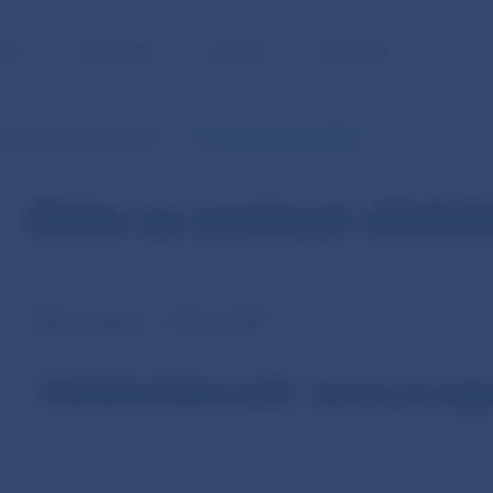
NOSŤ
PRE MÉDIÁ
KARIÉRA
KONTAKTY
esačná platobná bilancia
Dáta za zvolené obdobie
Dáta za zvolené obdob
Revízia údajov – február 2007
Platobná bilancia SR – január až aug