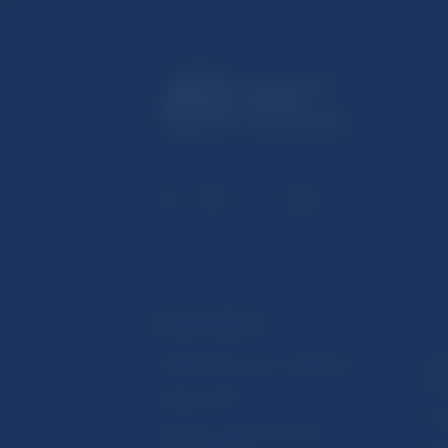
ĎALŠIE ODKAZY
Inštitút bankového vzdelávania
Prih
publ
Nadácia NBS
Užit
5peňazí - portál finančného