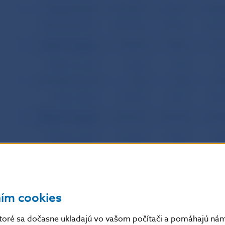
FINANČNÝ ÚČET
1 566 785,10
41 778,17
-1 525 8
PRIAME INVESTÍCIE
405 294,00
10 808,70
-367 6
V zahraniči (priamy
19 056,90
508,22
-29 7
investor = rezident)
Majetková účasť
582,00
15,52
-3
Reinvestovaný zisk
0,00
0,00
-8
Ostatný kapitál
18 474,90
492,70
-28 5
V SR (podnik priamej
386 237,10
10 300,48
-337 8
investície = rezident)
Majetková účasť
24 197,00
645,30
-2 6
Reinvestovaný zisk
37 037,50
987,75
Ostatný kapitál
325 002,60
8 667,43
-335 2
PORTFÓLIOVÉ
253 163,80
6 751,57
-273 0
INVESTÍCIE
ním cookies
Aktíva
52 286,70
1 394,42
-66 5
toré sa dočasne ukladajú vo vašom počítači a pomáhajú nám 
Pasíva
200 877,10
5 357,15
-206 5