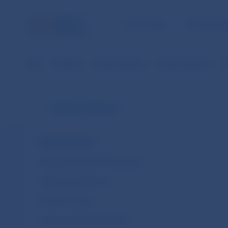
ÚLOHY NBS
PRE VEREJ
NBS
Štatistika
Platobná bilancia
Platobná bilancia
M
Platobná bilancia
Platobná bilancia
Medzinárodná investičná pozícia
Zahraničná zadlženosť
Devízové rezervy
Priame zahraničné investície