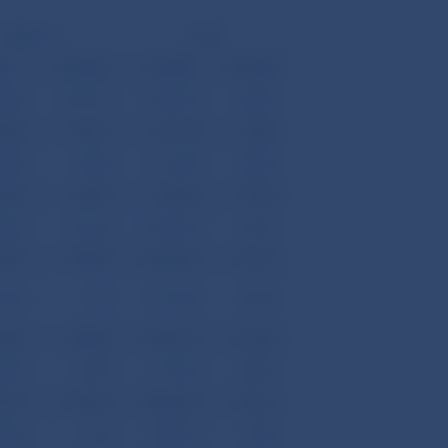
Platby (-)
Saldo
KK
mil. USD
mil. SKK
mil. USD
92,00
13 971,57
-13 861,00
-369,66
08,32
1 965,71
4 511,28
120,31
88,90
573,08
11 214,90
299,09
56,00
380,19
7 302,00
194,74
63,42
1 012,44
-14 005,62
-373,51
04,50
1 890,94
-46 026,30
-1 227,47
79,50
10,12
10 775,80
287,38
25,00
1 880,82
-56 802,10
-1 514,84
65,30
167,09
6 775,60
180,70
70,12
17 995,31
-48 600,42
-1 296,11
74,40
47,32
2 808,10
74,89