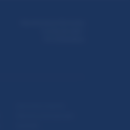
Národná banka Slovenska
Imricha Karvaša 1
813 25 Bratislava
Upozornenia a oznámenia
Makroekonomické ukazovatele
v
Vestník NBS