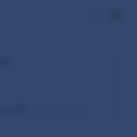
EN
ie
ust 2003