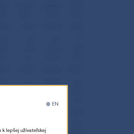
38,50
-40 671,52
40 946,60
1 106,65
26,00
-9 804,14
37 668,00
1 004,56
37,50
-793,06
-10 680,60
-284,84
03,00
-8,08
279,00
7,44
50,10
-22,67
-850,10
-22,67
84,40
-762,31
-10 109,50
-269,61
88,50
-9 011,08
48 348,60
1 289,40
88,00
-71,69
21 509,00
573,62
0,00
0,00
37 037,50
987,75
00,50
-8 939,40
-10 197,90
-271,97
EN
84,70
-7 282,84
-19 920,90
-531,27
58,20
-1 775,03
-14 271,50
-380,60
k lepšej užívateľskej
26,50
-5 507,81
-5 649,40
-150,66