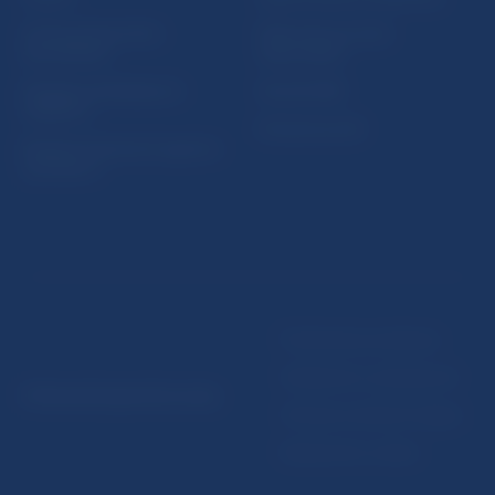
Ochrana finančného
Makroekonomické
spotrebiteľa
ukazovatele
Databáza dohliadaných
Vestník NBS
subjektov
Extranet portál
Register finančných agentov
a poradcov
Podmienky používania
Vyhlásenie o prístupnosti
© Národná banka Slovenska
Ochrana osobných údajov
Nastavenie cookies