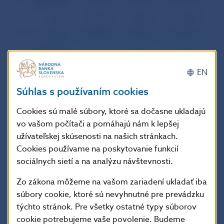
INVESTÍCIE
Aktíva
8 767,70
299,20
-16 374,90
-
Pasíva
87 628,60
2 990,33
-82 423,10
-2 
FINANČNÉ
141 516,80
4 829,26
-139 260,80
-4 
DERIVÁTY
EN
Aktíva
59 946,10
2 045,66
-61 414,50
-2 
Súhlas s používaním cookies
Pasíva
81 570,70
2 783,60
-77 846,30
-2 
OSTATNÉ
253 430,30
8 648,33
-185 662,10
-6 
Cookies sú malé súbory, ktoré sa dočasne ukladajú
INVESTÍCIE
vo vašom počítači a pomáhajú nám k lepšej
Dlhodobé
14 571,10
497,26
-30 601,20
-1 
užívateľskej skúsenosti na našich stránkach.
Aktíva
2 745,50
93,71
-2 859,50
Cookies používame na poskytovanie funkcií
sociálnych sietí a na analýzu návštevnosti.
Pasíva
11 825,60
403,55
-27 741,70
-
Krátkodobé
238 859,20
8 151,07
-155 060,90
-5 
Zo zákona môžeme na vašom zariadení ukladať iba
Aktíva
62 381,90
2 128,78
-66 887,30
-2 
súbory cookie, ktoré sú nevyhnutné pre prevádzku
týchto stránok. Pre všetky ostatné typy súborov
Pasíva
176 477,30
6 022,29
-88 173,60
-3 
cookie potrebujeme vaše povolenie. Budeme