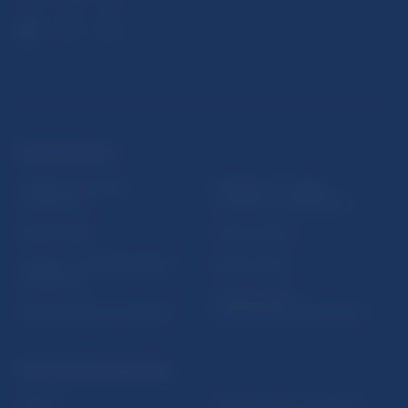
ĎALŠIE ODKAZY
Inštitút bankového
Prihlásenie na odber
vzdelávania
notifikácií o publikáciách
Nadácia NBS
Užitočné linky
5peňazí - portál finančného
Mapa stránky
vzdelávania
Oznamovanie
Riešenie krízových situácií
protispoločenskej činnosti
PRAKTICKÉ INFORMÁCIE
Fintech
Upozornenia a oznámenia