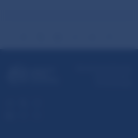
Národná banka Slovenska
Imricha Karvaša 1
813 25 Bratislava