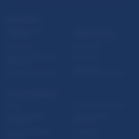
ĎALŠIE ODKAZY
Inštitút bankového
Prihlásenie na odber
vzdelávania
notifikácií o publikáciách
Nadácia NBS
Užitočné linky
5peňazí - portál finančného
Mapa stránky
vzdelávania
Oznamovanie
Riešenie krízových situácií
protispoločenskej činnosti
PRAKTICKÉ INFORMÁCIE
Fintech
Upozornenia a oznámenia
Ochrana finančného
Makroekonomické
spotrebiteľa
ukazovatele
Databáza dohliadaných
Vestník NBS
subjektov