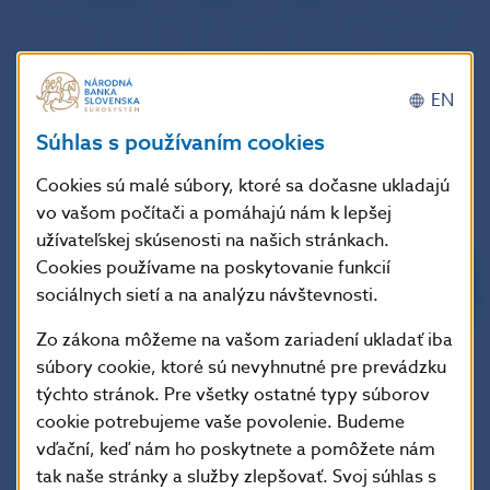
Dlhodobé
49 322,20
1 452,34
-26 161,90
-
Aktíva
1 407,00
41,98
-428,00
Pasíva
47 915,20
1 410,36
-25 733,90
-
EN
Krátkodobé
463 574,00
13 903,94
-458 552,50
-13 
Súhlas s používaním cookies
Aktíva
172 578,00
5 149,24
-222 722,50
-6 
Pasíva
290 996,00
8 754,70
-235 830,00
-7 
Cookies sú malé súbory, ktoré sa dočasne ukladajú
vo vašom počítači a pomáhajú nám k lepšej
KAPITÁLOVÝ
A FINANČNÝ
618 526,20
18 508,00
-592 675,60
-17
užívateľskej skúsenosti na našich stránkach.
ÚČET
Cookies používame na poskytovanie funkcií
CHYBY
sociálnych sietí a na analýzu návštevnosti.
A OMYLY
CELKOVÁ
Zo zákona môžeme na vašom zariadení ukladať iba
-18 892,40
-587,30
14 500,60
BILANCIA
súbory cookie, ktoré sú nevyhnutné pre prevádzku
MONETÁRNE
4 005,40
115,40
0,00
týchto stránok. Pre všetky ostatné typy súborov
ZLATO
cookie potrebujeme vaše povolenie. Budeme
SDR
488,00
14,70
0,00
vďační, keď nám ho poskytnete a pomôžete nám
DEVÍZOVÉ
tak naše stránky a služby zlepšovať. Svoj súhlas s
14 399,00
457,20
-14 500,60
-
AKTÍVA