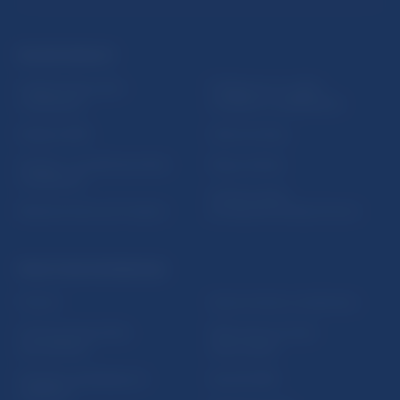
ĎALŠIE ODKAZY
Inštitút bankového
Prihlásenie na odber
vzdelávania
notifikácií o publikáciách
Nadácia NBS
Užitočné linky
5peňazí - portál finančného
Mapa stránky
vzdelávania
Oznamovanie
Riešenie krízových situácií
protispoločenskej činnosti
PRAKTICKÉ INFORMÁCIE
Fintech
Upozornenia a oznámenia
Ochrana finančného
Makroekonomické
spotrebiteľa
ukazovatele
Databáza dohliadaných
Vestník NBS
subjektov