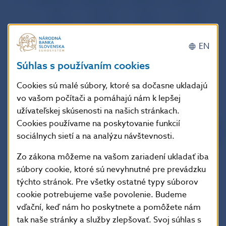
Dlhodobé
45 465,60
1 345,13
-17 663,10
-
Aktíva
1 778,80
53,04
-472,90
Pasíva
43 686,80
1 292,10
-17 190,20
-
EN
Krátkodobé
527 249,40
15 780,11
-518 947,50
-15 
Súhlas s používaním cookies
Aktíva
193 474,00
5 768,80
-253 197,50
-7 
Pasíva
333 775,40
10 011,31
-265 750,00
-7 
Cookies sú malé súbory, ktoré sa dočasne ukladajú
vo vašom počítači a pomáhajú nám k lepšej
KAPITÁLOVÝ
A FINANČNÝ
694 325,60
20 751,30
-655 386,10
-19 
užívateľskej skúsenosti na našich stránkach.
ÚČET
Cookies používame na poskytovanie funkcií
CHYBY
sociálnych sietí a na analýzu návštevnosti.
A OMYLY
CELKOVÁ
Zo zákona môžeme na vašom zariadení ukladať iba
-13 454,40
-419,80
14 479,60
BILANCIA
súbory cookie, ktoré sú nevyhnutné pre prevádzku
MONETÁRNE
4 005,40
115,40
0,00
týchto stránok. Pre všetky ostatné typy súborov
ZLATO
cookie potrebujeme vaše povolenie. Budeme
SDR
278,20
8,50
0,00
vďační, keď nám ho poskytnete a pomôžete nám
DEVÍZOVÉ
tak naše stránky a služby zlepšovať. Svoj súhlas s
9 170,80
295,90
-14 479,60
-
AKTÍVA