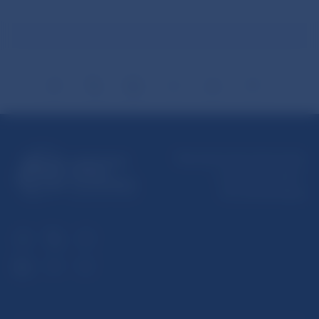
Národná banka Slovenska
Imricha Karvaša 1
813 25 Bratislava