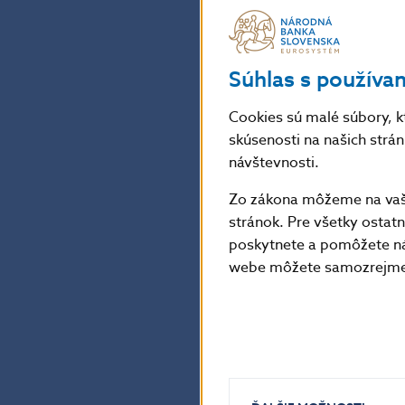
predpokladu, ž
Bitka s inflácio
Súhlas s používa
Nechcem však pr
Cookies sú malé súbory, k
skúsenosti na našich strá
mesiacoch a na 
návštevnosti.
s postupným od
Zo zákona môžeme na vašo
vyrobia nám pr
stránok. Pre všetky osta
Bolo by fajn sa
poskytnete a pomôžete ná
webe môžete samozrejme 
Vyhodnotiť kumu
finančných trho
Aktualizované 
dajú dlho očaká