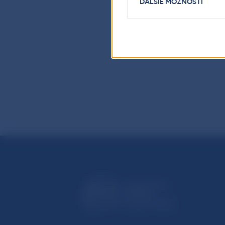
ĎALŠIE MOŽNOSTI
smerovať infláci
Odpoveď nepríd