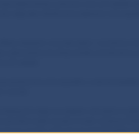
 spomalenie tempa zvyšovania úrokových sadzieb ne
niec našej cesty. Sprísňovanie nastavenia menovej pol
inflácie, očakávaný vývoj rastu platov v eurozóne a s t
áciu, jednoznačne potvrdzujú potrebu pokračovať so 
kových sadzieb.
a sprísňovania menovej politiky, zvyšovanie sadzieb 
t k normálu.
s dostupných údajov sa nazdávam, že budeme musieť 
 si pôvodne mysleli. Aj preto si myslím, že tempo 25 
 návrat k normálu, ktoré nám dovolí dvíhať sadzby dlh