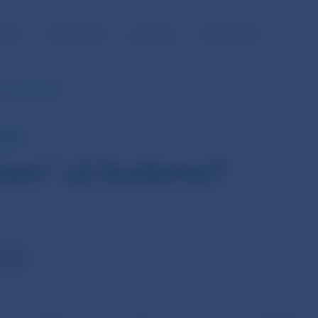
NOSŤ
PRE MÉDIÁ
KARIÉRA
KONTAKTY
“ už budeme?
NÉRA
tam“ už budeme?
ŽIMÍR
R NBS