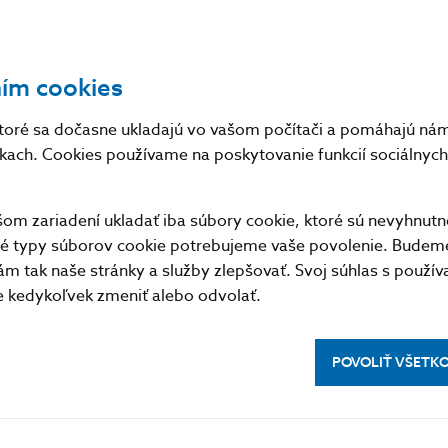
e to bude potrebné a odôvodnené dátami.
u zďaleka nie je vyhratá a máme ešte čo robiť.
ním cookies
edbiehať udalosti a počkáme si na to, čo ukážu dáta 
toré sa dočasne ukladajú vo vašom počítači a pomáhajú nám 
nkach. Cookies používame na poskytovanie funkcií sociálnych 
to, ako sa bude vyvíjať fiškálna politika. Ak vlády nez
chodom od často neadresných a plošných podpornýc
m zariadení ukladať iba súbory cookie, ktoré sú nevyhnutn
oblém, na ktorý by menová politika musela jednoznač
tné typy súborov cookie potrebujeme vaše povolenie. Budem
 tomu vyhnúť.
m tak naše stránky a služby zlepšovať. Svoj súhlas s použí
kedykoľvek zmeniť alebo odvolať.
latívny vplyv rastúcich úrokov a sprísňujúcich sa p
ch, budeme vedieť najskôr v septembri.
POVOLIŤ VŠETK
prognózy vývoja inflácie a ekonomiky na nasledujúce
vanú odpoveď na to, aké účinné sú naše opatrenia a či