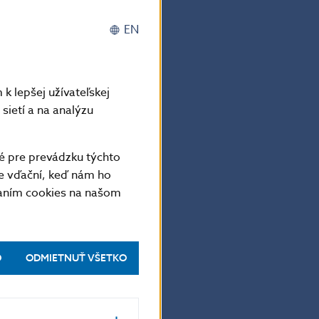
EN
v nasledujúcich
k lepšej užívateľskej
sietí a na analýzu
ačnú
h opatrení,
é pre prevádzku týchto
ne reagovať.
e vďační, keď nám ho
vaním cookies na našom
odmienok na
O
ODMIETNUŤ VŠETKO
 obdobie nám
 sa darí