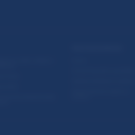
PRAKTICKÉ INFORMÁCIE
lásenie na odber notifikácií o
Fintech
ikáciách
Ochrana finančného spotrebiteľa
očné linky
Databáza dohliadaných subjekto
a stránky
Register finančných agentov a
amovanie protispoločenskej
poradcov
osti