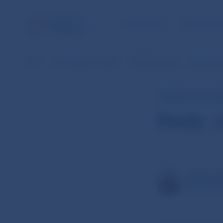
ÚLOHY NBS
PRE VEREJ
NBS
Informácie pre médiá
Prehľad aktualít
Kedy „tam
KOMENTÁR GUVER
Kedy „
PETER KA
GUVERNÉ