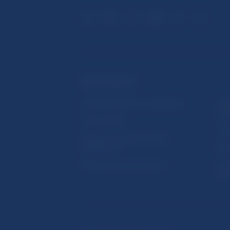
ĎALŠIE ODKAZY
Inštitút bankového vzdelávania
Prih
publ
Nadácia NBS
Užit
5peňazí - portál finančného
vzdelávania
Map
Riešenie krízových situácií
Ozn
činn