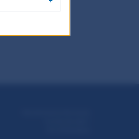
Národná banka Slovenska
Imricha Karvaša 1
813 25 Bratislava