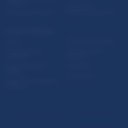
vzdelávania
Oznamovanie
Riešenie krízových situácií
protispoločenskej činnosti
PRAKTICKÉ INFORMÁCIE
Fintech
Upozornenia a oznámenia
Ochrana finančného
Makroekonomické
spotrebiteľa
ukazovatele
Databáza dohliadaných
Vestník NBS
subjektov
Extranet portál
Register finančných agentov
a poradcov