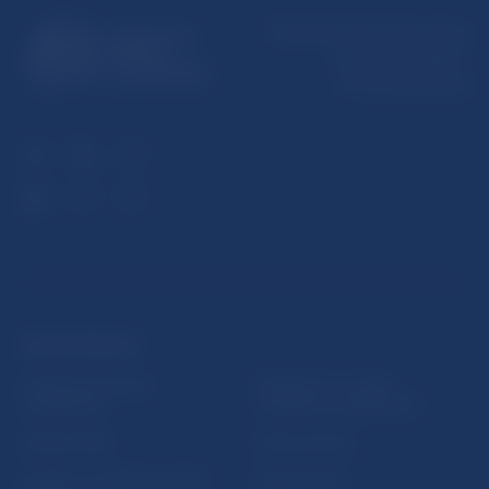
Národná banka Slovenska
Imricha Karvaša 1
813 25 Bratislava
ĎALŠIE ODKAZY
Inštitút bankového
Prihlásenie na odber
vzdelávania
notifikácií o publikáciách
Nadácia NBS
Užitočné linky
5peňazí - portál finančného
Mapa stránky