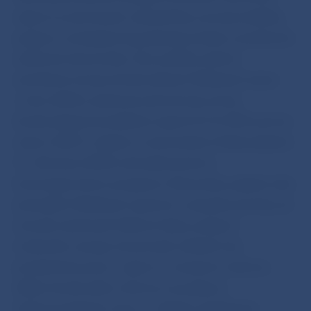
najmä na zachovanie udržateľnej cenovej stability,
podporu vonkajšej hospodárskej súťaže a posilnenie
odolnosti ekonomiky. Táto politika zahŕňa:
zrýchlenie tempa štrukturálnych fiškálnych úprav
v roku 2008 a zaistenie priemernej ročnej
štrukturálnej konsolidácie aspoň 0,5 % HDP počnúc
rokom 2009 v súlade so stanoviskom Rady prijatým
12. februára 2008 k aktualizovanému
konvergenčnému programu Slovenska; prijatie ešte
prísnejších fiškálnych opatrení v prípade potreby, ak
sa budú zväčšovať inflačné tlaky; podporu
mzdového vývoja, ktorý bude odrážať rast
produktivity práce, najmä vo verejnom sektore;
ďalšie štrukturálne reformy na podporu
inštitucionálneho rámca v oblasti vzdelávania