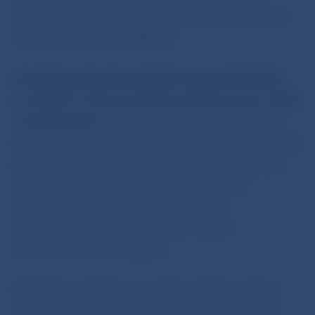
centrálnu paritu slovenskej koruny v mechanizme
výmenných kurzov II (ERM II).
Centrálna parita slovenskej koruny sa zhodnotila
o 17,6472 %. Nová centrálna parita koruny je
1 EUR
= 30,1260 SKK.
Naďalej sa zachovalo štandardné
fluktuačné pásmo plus/mínus 15 % okolo centrálnej
parity slovenskej koruny. Zhodnotenie centrálnej
parity slovenskej koruny možno zdôvodniť
pokračujúcim zlepšovaním základných
fundamentov. Pomôže orgánom udržať
makroekonomickú stabilitu.
Revalvácia vychádza z pevného prísľubu orgánov
vykonávať príslušnú podpornú politiku zameranú