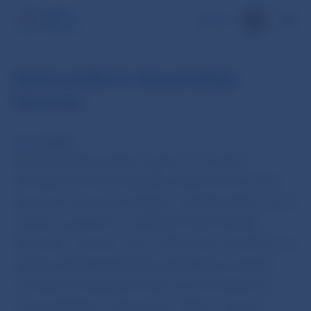
EN
Komuniké k slovenskej
korune
29. máj 2008
Na žiadosť slovenských orgánov sa ministri
členských štátov Európskeho spoločenstva, ktoré
patria do eurozóny, Európska centrálna banka, ako aj
ministri a guvernéri centrálnych bánk Dánska,
Estónska, Lotyšska, Litvy a Slovenska rozhodli, že na
základe vzájomnej dohody, spoločného postupu
s účasťou Európskej komisie a po konzultáciách
v Hospodárskom a finančnom výbore, upravia