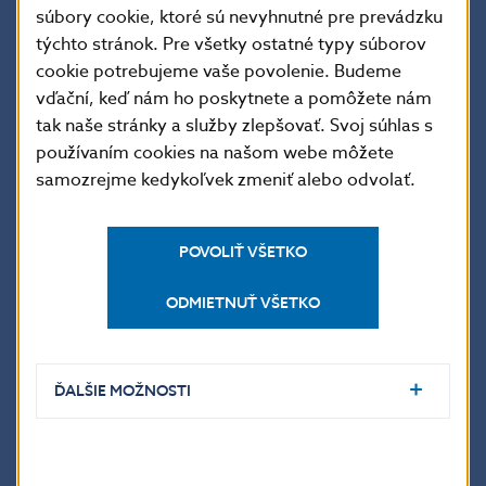
súbory cookie, ktoré sú nevyhnutné pre prevádzku
budú obozretne monitorovať makroekonomický
týchto stránok. Pre všetky ostatné typy súborov
vývoj a vývoj výmenného kurzu. Orgány sa zaväzujú
cookie potrebujeme vaše povolenie. Budeme
v prípade potreby posilniť politické opatrenia.
vďační, keď nám ho poskytnete a pomôžete nám
tak naše stránky a služby zlepšovať. Svoj súhlas s
používaním cookies na našom webe môžete
Toto rozhodnutie sa prijalo bez toho, aby bolo
samozrejme kedykoľvek zmeniť alebo odvolať.
dotknuté prípadné rozhodnutie Rady v súlade
s článkom 122 odsekom 2 zmluvy. Nové hranice pre
POVOLIŤ VŠETKO
povinné intervencie v ERM II sa stanovili na úrovni
34,6449 a 25,6071 a sú účinné s okamžitou
ODMIETNUŤ VŠETKO
platnosťou po otvorení devízových trhov dňa
29. mája 2008.
ĎALŠIE MOŽNOSTI
Jana Kováčová
hovorkyňa NBS