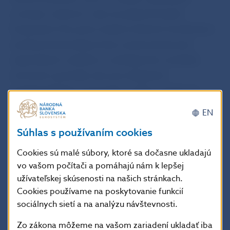
a vývoja a výskumu, aby sa podporilo lepšie
fungovanie trhu práce (najmä riešením kombinácie
vysokej štrukturálnej miery nezamestnanosti,
regionálnych rozdielov a vznikajúceho nesúladu
zručností a potrieb), ako aj na zlepšenie
podnikateľského prostredia s cieľom zvýšiť rast
produktivity.
EN
Súhlas s používaním cookies
Slovenské orgány zabezpečia účinné stanovovanie
cien v regulovaných odvetviach, najmä
Cookies sú malé súbory, ktoré sa dočasne ukladajú
vo vašom počítači a pomáhajú nám k lepšej
v energetickom sektore. Budú naďalej obozretne
užívateľskej skúsenosti na našich stránkach.
monitorovať finančnú stabilitu, aby sa predišlo
Cookies používame na poskytovanie funkcií
uvoľňovaniu úverových štandardov a zabezpečilo sa
sociálnych sietí a na analýzu návštevnosti.
riadne účtovanie kreditného rizika. Slovenské
Zo zákona môžeme na vašom zariadení ukladať iba
orgány spolu s kompetentnými inštitúciami EÚ