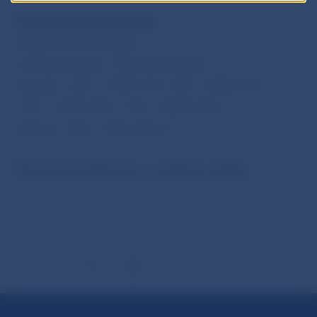
Národná banka Slovenska
oddelenie komunikácie
Imricha Karvaša 1, 813 25 Bratislava
Kontakt: +421-2-5787 2161,+421-2-5865 2161,
+421-2-5787 2166, +421-2-5865 2166
Internet: http://www.nbs.sk
Šírenie je dovolené len s uvedením zdroja.