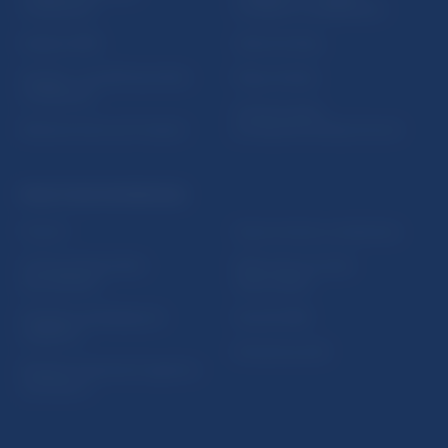
vzdelávania
notifikácií o publikáciách
Nadácia NBS
Užitočné linky
5peňazí - portál finančného
Mapa stránky
vzdelávania
Oznamovanie
Riešenie krízových situácií
protispoločenskej činnosti
PRAKTICKÉ INFORMÁCIE
Fintech
Upozornenia a oznámenia
Ochrana finančného
Makroekonomické
spotrebiteľa
ukazovatele
Databáza dohliadaných
Vestník NBS
subjektov
Extranet portál
Register finančných agentov
a poradcov