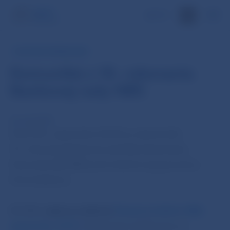
EN
TLAČOVÁ SPRÁVA NBS
Komuniké z 18. rokovania
Bankovej rady NBS
24. sep 2019
Dnes (24. septembra 2019) sa uskutočnilo
18. rokovanie Bankovej rady Národnej banky
Slovenska (BR NBS) pod vedením jej guvernéra
Petra Kažimíra.
BR NBS
vzala na vedomie
Mesačný bulletin NBS,
september 2019
,
ktorý bude publikovaný na