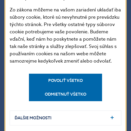
Zo zákona môžeme na vašom zariadení ukladať iba
Jana Kováčová
súbory cookie, ktoré sú nevyhnutné pre prevádzku
týchto stránok. Pre všetky ostatné typy súborov
vedúca oddelenia komunikácie
cookie potrebujeme vaše povolenie. Budeme
vďační, keď nám ho poskytnete a pomôžete nám
Národná banka Slovenska
tak naše stránky a služby zlepšovať. Svoj súhlas s
oddelenie komunikácie
používaním cookies na našom webe môžete
Imricha Karvaša 1, 813 25 Bratislava
samozrejme kedykoľvek zmeniť alebo odvolať.
Kontakt:
press@nbs.sk
, +421-2-5787 2162, +421-2-
5787 2161,
POVOLIŤ VŠETKO
ODMIETNUŤ VŠETKO
Šírenie je dovolené len s uvedením zdroja.
ĎALŠIE MOŽNOSTI