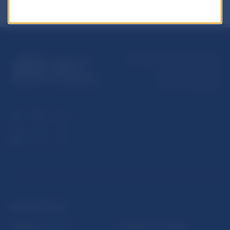
Národná banka Slovenska
Imricha Karvaša 1
813 25 Bratislava
ĎALŠIE ODKAZY
Inštitút bankového
Prihlásenie na odber