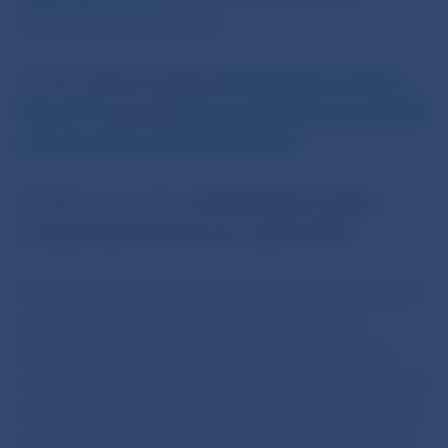
internetovej stránke NBS.
BR NBS
vzala na vedomie
Strednodobú predikciu
P3Q-2019
a schválila
Stanovisko Bankovej rady NBS
k Strednodobej predikcii P3Q-2019
.
BR NBS prerokovala a
schválila Správu o stave
a vývoji finančného trhu za 1. polrok 2019.
Finančný sektor zaznamenal z pohľadu rastu svojich
aktív priaznivý polrok. Najvýznamnejšia časť
finančného sektora, bankový sektor, si zachoval
rovnakú úroveň ziskovosti a solventnosti. Z pohľadu
stability slovenského finančného sektora je dôležitý
najmä vývoj na trhu úverov domácnostiam. K júnu