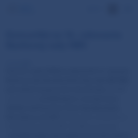
EN
Komuniké zo 16. rokovania
Bankovej rady NBS
22. apr 2008
Dnes (22. apríla 2008) sa uskutočnilo 16. rokovanie
Bankovej rady Národnej banky Slovenska (BR NBS)
pod vedením jej guvernéra Ivana Šramka.
BR NBS
prerokovala a
schválila Správu o činnosti útvaru
dohľadu nad finančným trhom Národnej banky
Slovenska za rok 2007.
Správa bude zverejnená na
internetovej stránke NBS. BR NBS prerokovala
a
schválila Analýzu slovenského finančného sektora