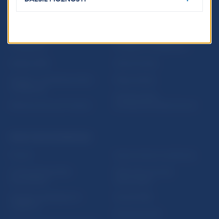
ĎALŠIE ODKAZY
Inštitút bankového
Prihlásenie na odber
vzdelávania
notifikácií o publikáciách
Nadácia NBS
Užitočné linky
5peňazí - portál finančného
Mapa stránky
vzdelávania
Oznamovanie
Riešenie krízových situácií
protispoločenskej činnosti
PRAKTICKÉ INFORMÁCIE
Fintech
Upozornenia a oznámenia
Ochrana finančného
Makroekonomické
spotrebiteľa
ukazovatele
Databáza dohliadaných
Vestník NBS
subjektov
Extranet portál