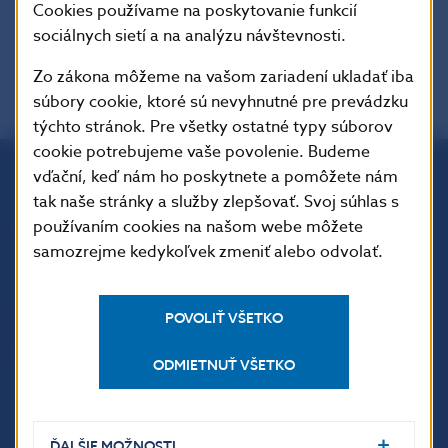
Cookies používame na poskytovanie funkcií
sociálnych sietí a na analýzu návštevnosti.
Zo zákona môžeme na vašom zariadení ukladať iba
súbory cookie, ktoré sú nevyhnutné pre prevádzku
týchto stránok. Pre všetky ostatné typy súborov
cookie potrebujeme vaše povolenie. Budeme
vďační, keď nám ho poskytnete a pomôžete nám
tak naše stránky a služby zlepšovať. Svoj súhlas s
Národná banka Slovenska
Imricha Karvaša 1
používaním cookies na našom webe môžete
813 25 Bratislava
samozrejme kedykoľvek zmeniť alebo odvolať.
POVOLIŤ VŠETKO
ODMIETNUŤ VŠETKO
ĎALŠIE MOŽNOSTI