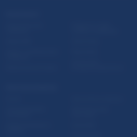
ĎALŠIE ODKAZY
Inštitút bankového
Prihlásenie na odber
vzdelávania
notifikácií o publikáciách
Nadácia NBS
Užitočné linky
5peňazí - portál finančného
Mapa stránky
vzdelávania
Oznamovanie
Riešenie krízových situácií
protispoločenskej činnosti
PRAKTICKÉ INFORMÁCIE
Fintech
Upozornenia a oznámenia
Ochrana finančného
Makroekonomické
spotrebiteľa
ukazovatele
Databáza dohliadaných
Vestník NBS
subjektov
Extranet portál