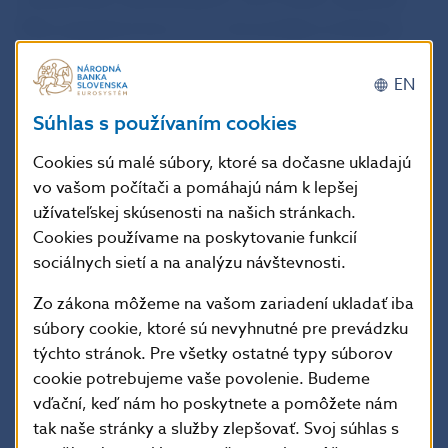
Mincovňa Kremnica, š.p. a do predaja sa dostanú
v apríli 2009.
EN
Jana Kováčová
Súhlas s používaním cookies
hovorkyňa NBS
Cookies sú malé súbory, ktoré sa dočasne ukladajú
vo vašom počítači a pomáhajú nám k lepšej
Národná banka Slovenska
užívateľskej skúsenosti na našich stránkach.
Cookies používame na poskytovanie funkcií
oddelenie komunikácie
sociálnych sietí a na analýzu návštevnosti.
Imricha Karvaša 1, 813 25 Bratislava
Kontakt: +421-2-5787 2161,+421-2-5865 2161,
Zo zákona môžeme na vašom zariadení ukladať iba
+421-2-5787 2166, +421-2-5865 2166
súbory cookie, ktoré sú nevyhnutné pre prevádzku
týchto stránok. Pre všetky ostatné typy súborov
Internet: http://www.nbs.sk
cookie potrebujeme vaše povolenie. Budeme
vďační, keď nám ho poskytnete a pomôžete nám
Šírenie je dovolené len s uvedením zdroja.
tak naše stránky a služby zlepšovať. Svoj súhlas s