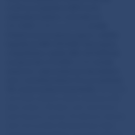
a 3,25% pre dvojtýždňové REPO tendre
s obchodnými bankami, s účinnosťou od
12.11.2008.
BR NBS prerokovala a
schválila
Priebežnú účtovnú závierku a správu o výsledku
hospodárenia NBS k 30.9.2008. Tlačová správa
o hospodárskom výsledku NBS k 30.9.2008 bola
uverejnená dňa 13.10.2008.
BR NBS
schválila
oznámenie o vydaní strieborných zberateľských
mincí v nominálnej hodnote 10 eur pri príležitosti
150. výročia narodenia Aurela Stodolu.
Zberateľská
minca bude vyrazená zo zliatiny obsahujúcej 900
dielov striebra a 100 dielov medi. Jej hmotnosť
bude 18 gramov a priemer 34 milimetrov. Výtvarný
návrh mince je dielom Miroslava Ronaia. Razbu
strieborných zberateľských mincí bude realizovať