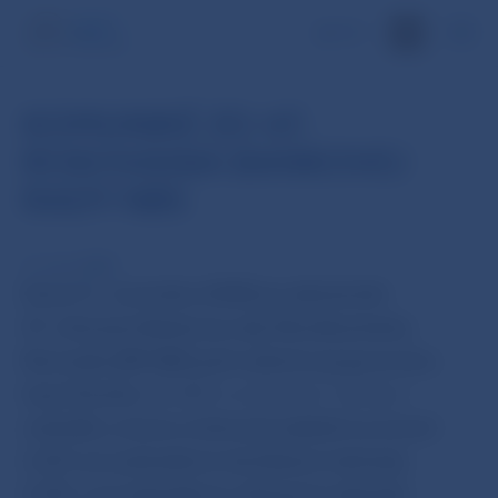
EN
KOMUNIKÉ ZO 47.
ROKOVANIA BANKOVEJ
RADY NBS
11. nov 2008
Dnes (11. novembra 2008) sa uskutočnilo
47. rokovanie Bankovej rady Národnej banky
Slovenska (BR NBS) pod vedením jej guvernéra
Ivana Šramka.
BR NBS na dnešnom rokovaní
rozhodla o zmene úrokových sadzieb na úroveň
2,25% pre jednodňové sterilizačné obchody,
4,25%, pre jednodňové refinančné obchody