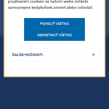
používaním cookies na našom webe môžete
samozrejme kedykoľvek zmeniť alebo odvolať.
POVOLIŤ VŠETKO
ODMIETNUŤ VŠETKO
Národná banka Slovenska
ĎALŠIE MOŽNOSTI
Imricha Karvaša 1
813 25 Bratislava