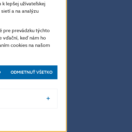
k lepšej užívateľskej
sietí a na analýzu
dohľad nad
é pre prevádzku týchto
e vďační, keď nám ho
vaním cookies na našom
21-2-5865 2169
O
ODMIETNUŤ VŠETKO