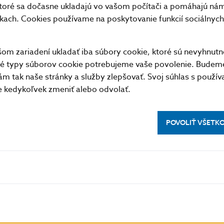
toré sa dočasne ukladajú vo vašom počítači a pomáhajú nám 
nkach. Cookies používame na poskytovanie funkcií sociálnych 
cie nájdete na webovom sídle rumunského
Úradu pre 
om
.
m zariadení ukladať iba súbory cookie, ktoré sú nevyhnutn
tné typy súborov cookie potrebujeme vaše povolenie. Budem
 Slovenska
m tak naše stránky a služby zlepšovať. Svoj súhlas s použí
kedykoľvek zmeniť alebo odvolať.
é oddelenie
1, 813 25 Bratislava
2-5787 2162, +421-2-5865 2162, +421-2-5787 2169, +4
POVOLIŤ VŠETK
lené len s uvedením zdroja.