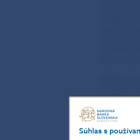
povolenia na či
COMERCIALA DE
republiky táto
poisťovne z i
A ZAISŤOVACIA
štátu, so sídlom
Rozhodnutie o o
a v dôsledku ne
rozhodnutia ru
z 18. februára 2
Toto rozhodnuti
Súhlas s používa
právoplatnosť.