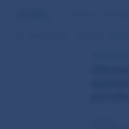
ÚLOHY NBS
PRE VEREJ
NBS
Informácie pre médiá
Prehľad aktualít
Obchodná p
TLAČOVÁ SPRÁVA 
Obchod
spoločn
povole
28. aug 2015
Rumunský Úrad 