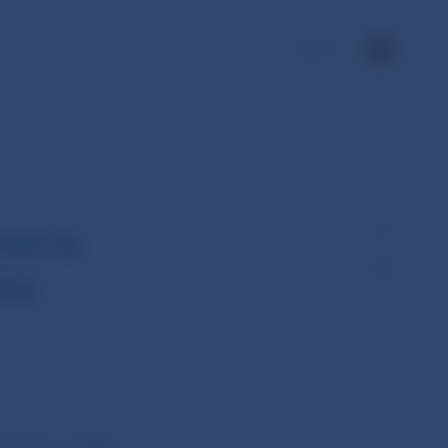
EN
vacia
tie
hodol o odňatí