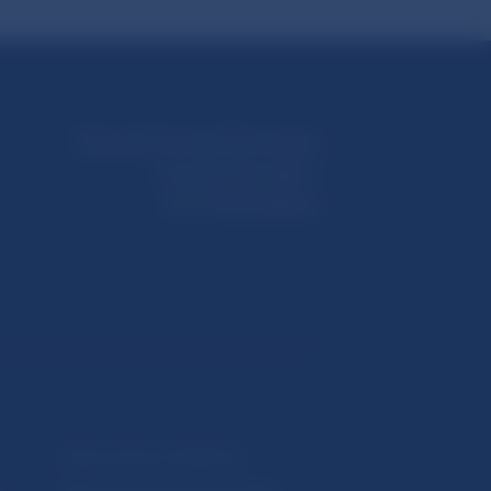
Národná banka Slovenska
Imricha Karvaša 1
813 25 Bratislava
Upozornenia a oznámenia