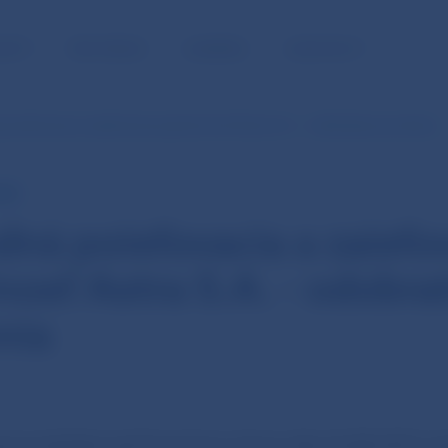
NOSŤ
PRE MÉDIÁ
KARIÉRA
KONTAKTY
oisťovacia a zaisťovacia spoločnosť Astra S.A. - odobratie povolenia
NBS
ná poisťovacia a zaisťo
osť Astra S.A. - odobra
nia
pre dohľad nad finančným trhom dňa 26.08.2015 roz