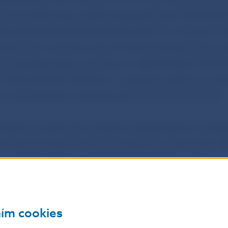
nnosť poisťovacej a zaisťovacej spoločnosti SOCIETAT
 ASIGURARE-REASIGURARE ASTRA S.A. Na území Sl
 spoločnosť vykonáva svoju činnosť prostredníctvom 
ného členského štátu pod názvom: OBCHODNÁ POISŤ
 SPOLOČNOSŤ ASTRA S.A., pobočka poisťovne z inéh
 na Plynárenská 1, Bratislava 821 09, IČO 47 243 597.
dňatí povolenia bolo prijaté na základe správy núten
schopnosti spoločnosti plniť opatrenia ozdravného pl
munského Úradu pre dohľad nad finančným trhom č. 
014.
e do dňa zverejnenia tejto informácie ešte nenadobu
ním cookies