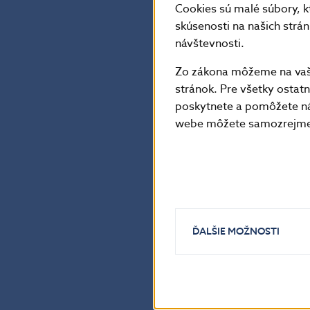
Cookies sú malé súbory, k
skúsenosti na našich strá
Ďalšie informá
návštevnosti.
finančným trh
Zo zákona môžeme na vašo
stránok. Pre všetky osta
Národná banka
poskytnete a pomôžete ná
webe môžete samozrejme 
tlačové a edičn
Imricha Karvaša 
Kontakt: +421-
Šírenie je dovo
ĎALŠIE MOŽNOSTI