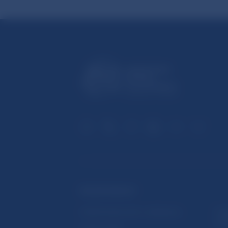
ĎALŠIE ODKAZY
Inštitút bankového vzdelávania
Prih
publ