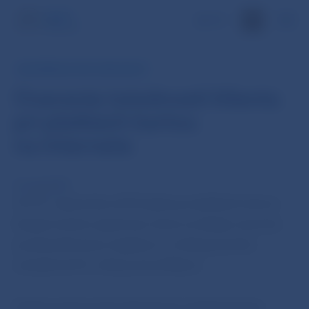
EN
INFORMÁCIA PRE VEREJNOSŤ
Overenie totožnosti klienta
pri platbách kartou
na internete
13. sep 2019
Od 14. septembra 2019 platia pri platbách kartou
bezpečnostné opatrenia, ktoré sa týkajú overenia
používateľa karty. Vyplýva to z Delegovaného
nariadenia EÚ o silnej autentifikácii.
Každý poskytovateľ platobných služieb (banky,