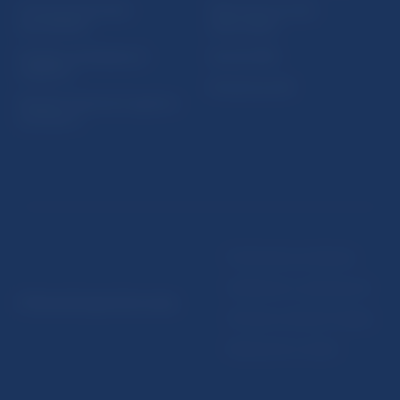
Ochrana finančného
Makroekonomické
spotrebiteľa
ukazovatele
Databáza dohliadaných
Vestník NBS
subjektov
Extranet portál
Register finančných agentov
a poradcov
Podmienky používania
Vyhlásenie o prístupnosti
© Národná banka Slovenska
Ochrana osobných údajov
Nastavenie cookies