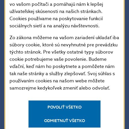
bezpečnostné prvky (napr. sms) na zvýšenie
vo vašom počítači a pomáhajú nám k lepšej
užívateľskej skúsenosti na našich stránkach.
ochrany pri platbe kartou.
Cookies používame na poskytovanie funkcií
sociálnych sietí a na analýzu návštevnosti.
Informácie a rady NBS pri platbe kartou na
internete
Zo zákona môžeme na vašom zariadení ukladať iba
súbory cookie, ktoré sú nevyhnutné pre prevádzku
týchto stránok. Pre všetky ostatné typy súborov
Informácie EBA k platbám kartou (v anglickom
cookie potrebujeme vaše povolenie. Budeme
jazyku)
vďační, keď nám ho poskytnete a pomôžete nám
tak naše stránky a služby zlepšovať. Svoj súhlas s
Informácia o silnej autentifikácii klienta SCA
používaním cookies na našom webe môžete
samozrejme kedykoľvek zmeniť alebo odvolať.
Národná banka Slovenska
oddelenie komunikácie
POVOLIŤ VŠETKO
Imricha Karvaša 1, 813 25 Bratislava
ODMIETNUŤ VŠETKO
Kontakt:
press@nbs.sk
, +421-2-5787 2162, +421-2-