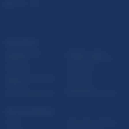
ĎALŠIE ODKAZY
Inštitút bankového
Prihlásenie na odber
vzdelávania
notifikácií o publikáciách
Nadácia NBS
Užitočné linky
5peňazí - portál finančného
Mapa stránky
vzdelávania
Oznamovanie
Riešenie krízových situácií
protispoločenskej činnosti
PRAKTICKÉ INFORMÁCIE
Fintech
Upozornenia a oznámenia