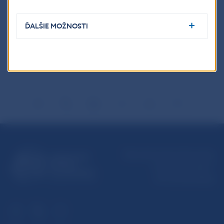
5787 2161,
ĎALŠIE MOŽNOSTI
Šírenie je dovolené len s uvedením zdroja.
Národná banka Slovenska
Imricha Karvaša 1
813 25 Bratislava