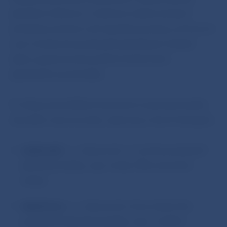
platobné inštitúcie a inštitúcie elektronických
peňazí) je povinný mať zavedený postup, pri ktorom
overí totožnosť používateľa platobných služieb
alebo oprávnenosť použitia konkrétneho
platobného prostriedku.
Pri silnej autentifikácii (overení) musia byť použité
dva alebo viaceré prvky, najmenej z dvoch kategórií:
vedomosť
, t. j. taký prvok, čo vie iba používateľ
platobnej služby, napr. heslá, PIN, kontrolné
otázky
vlastníctvo
, t. j. taký prvok, ktorý vlastní iba
používateľ platobnej služby, napr. mobilné