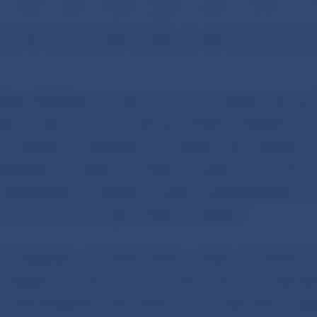
12
13
133
259
191
37
1,8
2
20,4
39,7
29,3
5,7
1
držané falzifikáty boli bankovky v nominálnej hodnote
 spolu s bankovkami v hodnote 20 EUR a 100 EUR tvori
tu zadržaných falzifikátov. Z kvalitatívneho hľadiska j
lzifikátov prevažne na stredne vysokej úrovni. Zárov
redchádzajúcim obdobím vzrástol podiel falzifikátov n
orých výskyt má najmä lokálny charakter.
h falzifikátov bol zaznamenaný nárast pozmenených
ené zlepením z rôznych pravých bankoviek. V zmysle z
 o Národnej banke Slovenska v znení neskorších pred