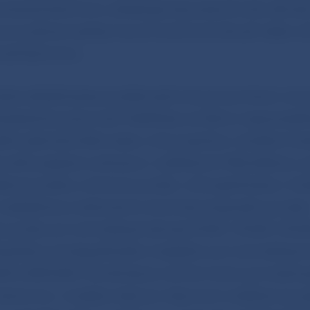
zmenené bankovky odoberajú bez poskytnutia náhrad
 pri prijímaní peňazí nevyhnutné kontrolovať nielen o
nosť bankovky.
ožné odhaliť aj bez použitia technických pomôcok, ak s
ostatočná pozornosť. Falzifikáty sú ľahko rozpoznate
itím jednoduchého testu, ktorý spočíva v skúške hm
kového papiera a obrazcov vytlačených hĺbkotlačou),
ačová značka, ochranný prúžok, mikroperforácia v ho
medailóne) a naklonením (kontrola írisujúceho povlak
o prúžku pri nominálnej hodnote 5 EUR, 10 EUR, 20 EU
lnej farby a holografického medailónu pri nominálnej 
UR a 500 EUR). Kombináciou týchto krokov je možné s
 bankovku. Uvedený test aj s názornými ukážkami je o