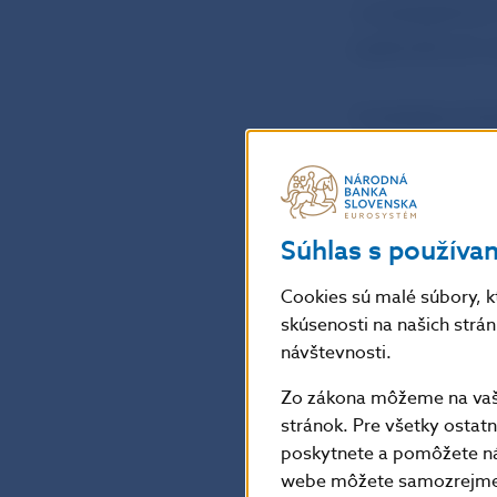
v propagačných
a jednotlivých
V prípade poch
porovnať s bank
pretrvávajú, mô
o overenie prav
Súhlas s používa
Mince
Cookies sú malé súbory, k
skúsenosti na našich strá
V prvom polroku
návštevnosti.
eurových mincí
Zo zákona môžeme na vašo
v ktorom bolo z
stránok. Pre všetky osta
poskytnete a pomôžete ná
jednotlivých kr
webe môžete samozrejme 
medzi krajiny e