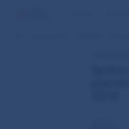
ÚLOHY NBS
PRE VEREJ
NBS
Informácie pre médiá
Prehľad aktualít
Správa o v
TLAČOVÁ SPRÁVA 
Správa 
platid
2010
19. júl 2010
Bankovky