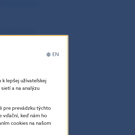
ECB
www.ecb.int
zrivú bankovku
bnosti naďalej
 žiadosťou
EN
ovky.
k lepšej užívateľskej
sietí a na analýzu
falzifikátov
ulého roka,
é pre prevádzku týchto
ast. V porovnaní
e vďační, keď nám ho
vaním cookies na našom
lovensko patrí
ia výskytu