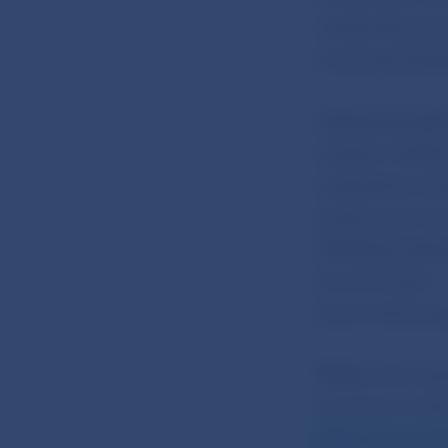
verejnosť pomer
nevenuje dosta
Najdostupnejšo
magnet. Keďže 
magnetický str
podozrivej min
Dôležité je sled
eurominciach v
pozornosť aj ná
Bližšie informá
euromincí možno
http://www.ecb