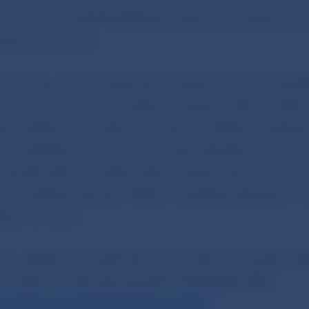
ne náročné odhaliť falzifikát, najmä ak sa prijímaný
točná pozornosť.
u pomôckou pre rozpoznanie podozrivých mincí je j
pravé euromince nominálnych hodnôt 1 EUR a 2 EUR 
ed, môžeme ich skúšku uskutočniť priložením magnet
ce a následne porovnať úroveň jej magnetizmu s prav
ovať tiež celkový vzhľad a farbu podozrivej euromince. 
 nominálnej hodnote 2 EUR je v prípade podozrenia v
pisu na hrane.
cie o spoločných a jednotlivých národných stranách o
 získať na internetovej stránke ECB alebo NBS:
.int/euro/coins/html/index.en.html