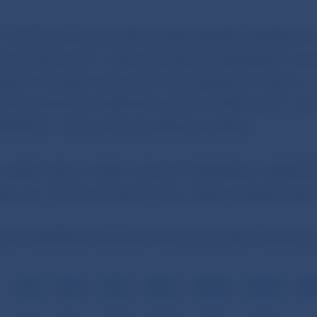
u 2010 bolo na území Slovenskej republiky zadržanýc
rových bankoviek v celkovej hodnote 45 800 EUR. V po
obím minulého roka, kedy bolo zadržaných celkom 1
 počet zadržaných falzifikátov znížil o približne 40 %. T
li odhalené v hotovostnom peňažnom obehu.
 medzi krajiny s nižším výskytom falzifikátov, keďže fr
kátov na 1 milión eurobankoviek v obehu predstavuje pr
ných falzifikátov eurových bankoviek podľa nomináln
5 €
10 €
20 €
50 €
100 €
200 €
50