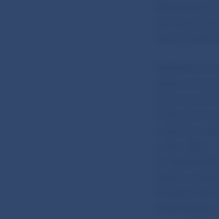
falšované a po
dôvodu je preto
ale aj kompakt
Falzifikáty je m
peňazí venuje d
bankoviek použ
kvality bankov
(vodoznak, sútl
prúžku alebo v 
a holografickéh
opticky variabi
100 EUR, 200 E
odhaliť falošnú