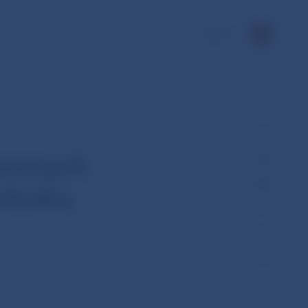
EN
urových
olroku