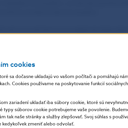
 materiáloch Eurosystému, na internetovej stránke 
 národných centrálnych bánk Eurosystému.
ybností o pravosti bankovky je najjednoduchšie podo
ovkou, o ktorej zaručene vieme, že je pravá. Ak pochy
žete sa obrátiť na Národnú banku Slovenska spolu so
osti bankovky, v ktorej uvediete údaje o pôvode bank
ním cookies
toré sa dočasne ukladajú vo vašom počítači a pomáhajú nám 
nkach. Cookies používame na poskytovanie funkcií sociálnych 
 2010 bolo na území Slovenska zadržaných 642 kusov 
, čo predstavuje v porovnaní s rovnakým obdobím min
m zariadení ukladať iba súbory cookie, ktoré sú nevyhnutn
achytených 193 kusov falzifikátov, až 3,3-násobný nár
tné typy súborov cookie potrebujeme vaše povolenie. Budem
m tak naše stránky a služby zlepšovať. Svoj súhlas s použí
ajín eurozóny je však tento vývoj štandardný, pričom S
kedykoľvek zmeniť alebo odvolať.
urozóny s nižším výskytom falzifikátov, keďže frekvenc