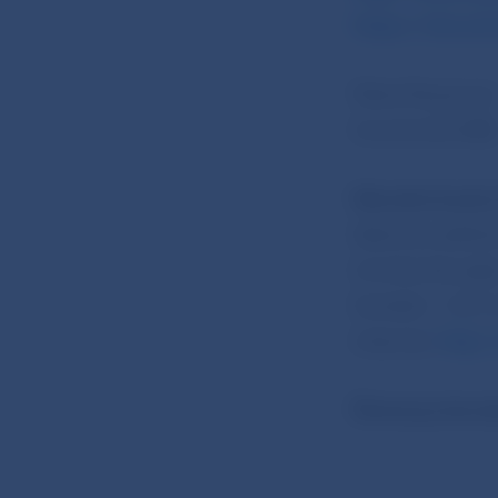
https://nbs.s
Petra Pauerová
hovorkyňa NBS
Národná banka
tlačové a edičn
Imricha Karvaša 
Kontakt: +421-
Internet:
http:
Šírenie je dovo