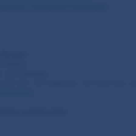
k/bankovky-a-mince/eurove-mince/obehove
 Slovenska
é oddelenie
1, 813 25 Bratislava
2-5787 2142, +421-2-5865 2142, +421-2-5787 2169, +4
//www.nbs.sk
lené len s uvedením zdroja.