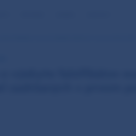
NOSŤ
PRE MÉDIÁ
KARIÉRA
KONTAKTY
ýskyte falzifikátov eurových platidiel zadržaných v prvom polroku 2010
NBS
o výskyte falzifikátov e
iel zadržaných v prvom p