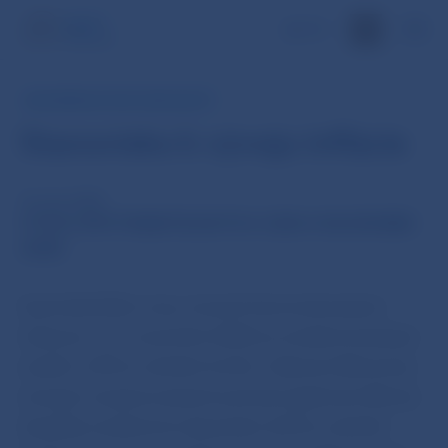
EN
INFORMÁCIA PRE VEREJNOSŤ
Stanovisko k vývoju inflácie
18. dec 2008
VÝVOJ SPOTREBITEĽSKÝCH CIEN V NOVEMBRI
2008
Spotrebiteľské ceny, merané harmonizovaným
indexom, sa v novembri 2008 na medziročnej báze
zvýšili o 3,9% (v októbri 4,2%). Celková inflácia bez
energií a nespracovaných potravín (jadrová inflácia)
dosiahla medziročnú dynamiku 4,0% (v októbri