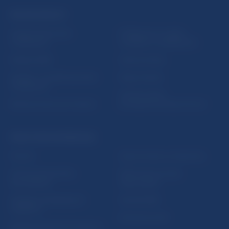
ĎALŠIE ODKAZY
Inštitút bankového
Prihlásenie na odber
vzdelávania
notifikácií o publikáciách
Nadácia NBS
Užitočné linky
5peňazí - portál finančného
Mapa stránky
vzdelávania
Oznamovanie
Riešenie krízových situácií
protispoločenskej činnosti
PRAKTICKÉ INFORMÁCIE
Fintech
Upozornenia a oznámenia
Ochrana finančného
Makroekonomické
spotrebiteľa
ukazovatele
Databáza dohliadaných
Vestník NBS
subjektov
Extranet portál
Register finančných agentov