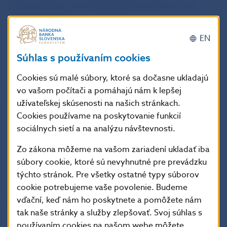
V decembri by mal naďalej pokračovať rast cien
cigariet a tepla.
EN
Jana Kováčová
Súhlas s používaním cookies
hovorkyňa NBS
Cookies sú malé súbory, ktoré sa dočasne ukladajú
vo vašom počítači a pomáhajú nám k lepšej
Národná banka Slovenska
užívateľskej skúsenosti na našich stránkach.
oddelenie komunikácie
Cookies používame na poskytovanie funkcií
Imricha Karvaša 1, 813 25 Bratislava
sociálnych sietí a na analýzu návštevnosti.
Kontakt: +421-2-5787 2161,+421-2-5865 2161,
Zo zákona môžeme na vašom zariadení ukladať iba
+421-2-5787 2166, +421-2-5865 2166
súbory cookie, ktoré sú nevyhnutné pre prevádzku
Internet:
http://www.nbs.sk
týchto stránok. Pre všetky ostatné typy súborov
cookie potrebujeme vaše povolenie. Budeme
vďační, keď nám ho poskytnete a pomôžete nám
Šírenie je dovolené len s uvedením zdroja.
tak naše stránky a služby zlepšovať. Svoj súhlas s
používaním cookies na našom webe môžete