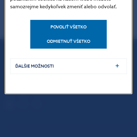
samozrejme kedykoľvek zmeniť alebo odvolať.
POVOLIŤ VŠETKO
ODMIETNUŤ VŠETKO
Národná banka Slovenska
Imricha Karvaša 1
ĎALŠIE MOŽNOSTI
813 25 Bratislava