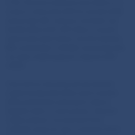
4,1%). Priemerná medziročná miera inflácie za 12
mesiacov, od decembra 2007 do novembra 2008,
zaznamenala 3,8%. V priemere od začiatku roka
dosiahla inflácia 4,0%. HICP inflácia v novembri
zaznamenala vyššiu hodnotu, ako boli očakávania
NBS, predovšetkým v dôsledku výraznej dynamiky
cien tepla a služieb spojených s dopravou (SAD
a MHD).
V decembri by malo pokračovať spomaľovanie
medziročnej dynamiky inflácie oproti novembru
2008, predovšetkým pokračujúcim vplyvom
bázického efektu v cenách potravín, reštaurácií
a ďalším poklesom cien pohonných hmôt
v dôsledku vývoja cien ropy na svetových trhoch.