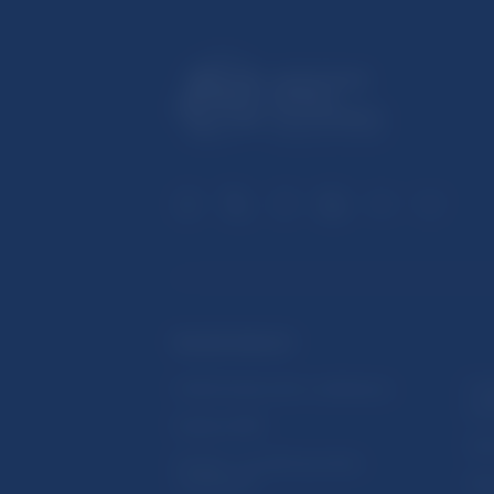
ĎALŠIE ODKAZY
Inštitút bankového vzdelávania
Prih
publ
Nadácia NBS
Užit
5peňazí - portál finančného
vzdelávania
Map