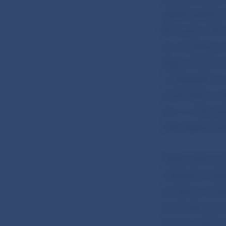
pôsobí spoločno
Slovensko, Páro
tak, že získava
Happy Trend Ltd
s vkladateľmi t
zhodnotenia vl
Ltd. o.z. Slove
majú ďalej zhod
Podľa ustanoven
a doplnení niek
povolenia nemôž
bankového povol
ktoré sú daňov