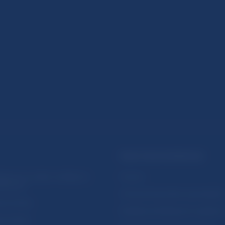
PRAKTICKÉ INFORMÁCIE
lásenie na odber notifikácií o
Fintech
ikáciách
Ochrana finančného spotrebiteľa
očné linky
Databáza dohliadaných subjekto
a stránky