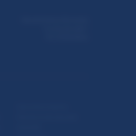
Národná banka Slovenska
Imricha Karvaša 1
813 25 Bratislava
Upozornenia a oznámenia
Makroekonomické ukazovatele
v
Vestník NBS