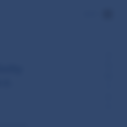
EN
vity
.z.
ančnom trhu