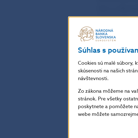
Ltd. o.z. Sloven
oprávňovalo. U
vkladov bez pov
Slovensko koná 
Súhlas s používa
Národná banka 
Cookies sú malé súbory, k
Slovensko, tút
skúsenosti na našich strá
ktorí boli spol
návštevnosti.
predmetom šetr
Zo zákona môžeme na vašo
Ltd. o.z. Slove
stránok. Pre všetky osta
vkladov.
poskytnete a pomôžete ná
webe môžete samozrejme 
Jana Kováčová
hovorkyňa NBS