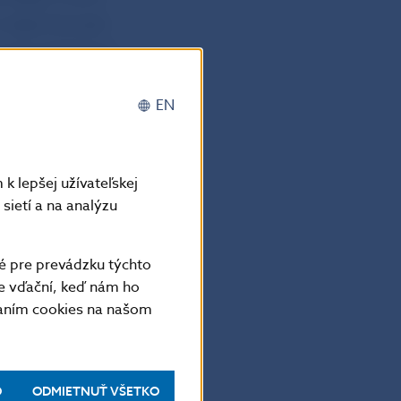
 tejto činnosti
ovaní peňažných
nd Ltd. o.z.
EN
Trend Ltd. o.z.
k lepšej užívateľskej
ov občanov,
sietí a na analýzu
 jej činnosť
 Happy Trend
é pre prevádzku týchto
lúv a prijatých
e vďační, keď nám ho
vaním cookies na našom
O
ODMIETNUŤ VŠETKO