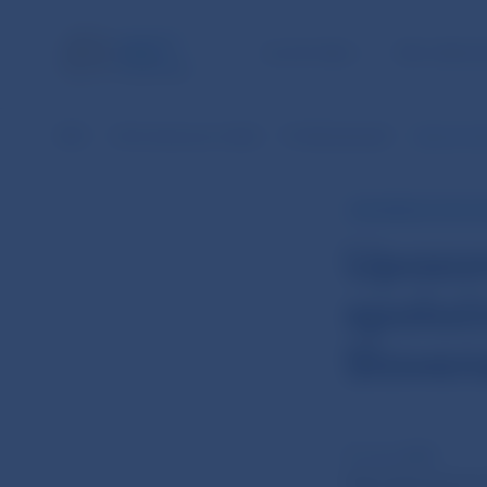
ÚLOHY NBS
PRE VEREJ
NBS
Informácie pre médiá
Prehľad aktualít
Upozorneni
INFORMÁCIA PRE V
Upozor
spoloč
Sloven
27. nov 2009
Národná banka 