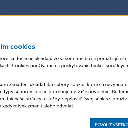
sko nemá takéto, ani žiadne iné povolenie, ktoré by ju k
zatváraním predmetných zmlúv o prijímaní a zhodnoc
olenia Národnej banky Slovenka spoločnosť Happy Tre
v rozpore s § 3 ods. 1 citovaného zákona o bankách.
ním cookies
Slovenka upozorňuje verejnosť, že spoločnosť Happy 
toré sa dočasne ukladajú vo vašom počítači a pomáhajú nám 
o činnosť vykonáva neoprávnene
a na základe podnet
nkach. Cookies používame na poskytovanie funkcií sociálnych 
očnosťou Happy Trend Ltd. o.z. Slovensko poškodení
je
enia orgánov činných v trestnom konaní.
Spoločnosť
m zariadení ukladať iba súbory cookie, ktoré sú nevyhnutn
nsko neplní svoje záväzky vyplývajúce z uzatvorených zm
tné typy súborov cookie potrebujeme vaše povolenie. Budem
m tak naše stránky a služby zlepšovať. Svoj súhlas s použí
kedykoľvek zmeniť alebo odvolať.
POVOLIŤ VŠETK