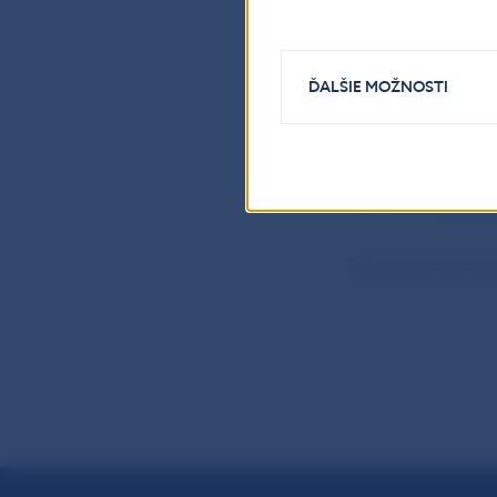
Národná banka
ĎALŠIE MOŽNOSTI
oddelenie komu
Imricha Karvaša 
Kontakt: +421-
Internet:
http:
Šírenie je dovo