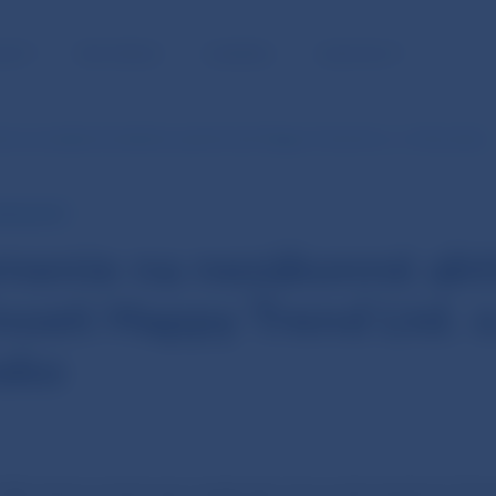
NOSŤ
PRE MÉDIÁ
KARIÉRA
KONTAKTY
e na nezákonné aktivity spoločnosti Happy Trend Ltd. o.z. Slovensko
EREJNOSŤ
nenie na nezákonné akti
nosti Happy Trend Ltd. o
sko
Slovenka oznamuje verejnosti, že na slovenskom fin