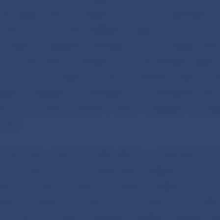
sť registrovaná ako Happy Trend Ltd. – organizačná z
vská 16, 949 01 Nitra (ďalej len „Happy Trend Ltd. o.z.
 od občanov peňažné prostriedky, ktoré má ďalej zhodn
. o.z. Slovensko prostredníctvom sprostredkovateľov
zv. „zmluvy o investovaní“ bez konkrétneho účelu, s p
ožených peňažných prostriedkov. Činnosť spoločnosti
nsko má formálne charakter prijímania peňažných vklad
notiť.
ia § 3 ods. 1 zákona č. 483/2001 Z. z. o bankách a o
torých zákonov v znení neskorších predpisov
„bez ba
e nikto prijímať vklady, ak osobitný predpis neustano
enia nemôže nikto poskytovať z vkladov úroky alebo 
ým výdavkom podľa osobitného predpisu“.
Spoločnosť