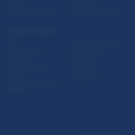
vzdelávania
Oznamovanie
Riešenie krízových situácií
protispoločenskej činnosti
PRAKTICKÉ INFORMÁCIE
Fintech
Upozornenia a oznámenia
Ochrana finančného
Makroekonomické
spotrebiteľa
ukazovatele
Databáza dohliadaných
Vestník NBS
subjektov
Extranet portál
Register finančných agentov
a poradcov