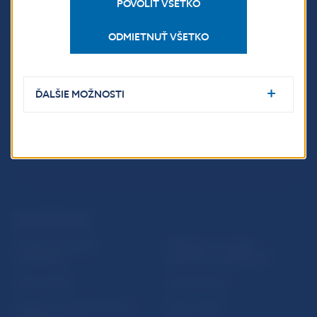
POVOLIŤ VŠETKO
Národná banka Slovenska
Imricha Karvaša 1
ODMIETNUŤ VŠETKO
813 25 Bratislava
ĎALŠIE MOŽNOSTI
ĎALŠIE ODKAZY
Inštitút bankového
Prihlásenie na odber
vzdelávania
notifikácií o publikáciách
Nadácia NBS
Užitočné linky
5peňazí - portál finančného
Mapa stránky