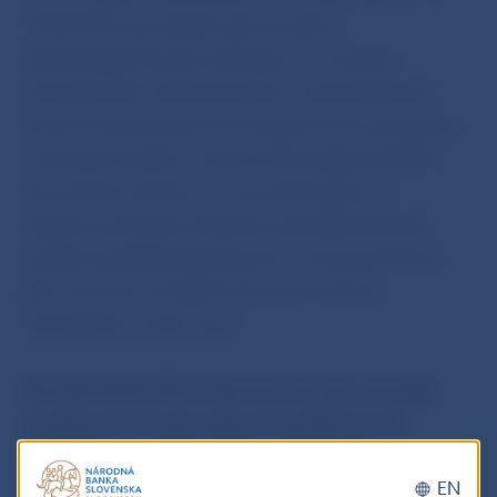
36 804 801 (prevádzkovateľ projektu
jazdimbezpokuty.sk) vyhlasuje, že v prípade
právoplatného uloženia pokuty v priestupkovom
konaní za priestupok proti bezpečnosti a plynulosti
cestnej premávky na území Slovenskej republiky
túto pokutu uhradí, a to za predpokladu, že
záujemca predtým poskytne prevádzkovateľovi
projektu jazdimbezpokuty.sk na rozvoj predmetu
jeho činnosti na základe darovacej zmluvy
bezodplatne určitú sumu.
Národná banka Slovenska upozorňuje, že nejde
o poistenie v zmysle zákona o poisťovníctve
a činnosť vykonávaná touto spoločnosťou nie je pod
EN
dohľadom NBS.