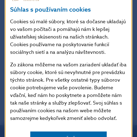
Súhlas s používaním cookies
Národná banka Slovenska
Cookies sú malé súbory, ktoré sa dočasne ukladajú
tlačové a edičné oddelenie
vo vašom počítači a pomáhajú nám k lepšej
Imricha Karvaša 1, 813 25 Bratislava
užívateľskej skúsenosti na našich stránkach.
Kontakt: +421-2-5787 2162, +421-2-5865 2162,
Cookies používame na poskytovanie funkcií
sociálnych sietí a na analýzu návštevnosti.
+421-2-5787 2169, +421-2-5865 2169
Zo zákona môžeme na vašom zariadení ukladať iba
Šírenie je dovolené len s uvedením zdroja.
súbory cookie, ktoré sú nevyhnutné pre prevádzku
týchto stránok. Pre všetky ostatné typy súborov
cookie potrebujeme vaše povolenie. Budeme
vďační, keď nám ho poskytnete a pomôžete nám
tak naše stránky a služby zlepšovať. Svoj súhlas s
používaním cookies na našom webe môžete
samozrejme kedykoľvek zmeniť alebo odvolať.