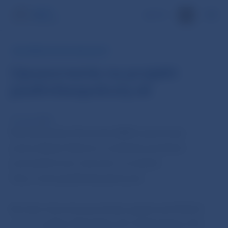
EN
INFORMÁCIA PRE VEREJNOSŤ
Upozornenie na projekt
jazdimbezpokuty.sk
14. nov 2014
Národná banka Slovenska (NBS) upozorňuje
potenciálnych klientov na aktivity ponúkané
prostredníctvom internetu na stránke
http://www.jazdimbezpokuty.sk/.
Na tejto internetovej stránke spoločnosť HELICA
s.r.o., so sídlom Michalská, 811 03 Bratislava, IČO: