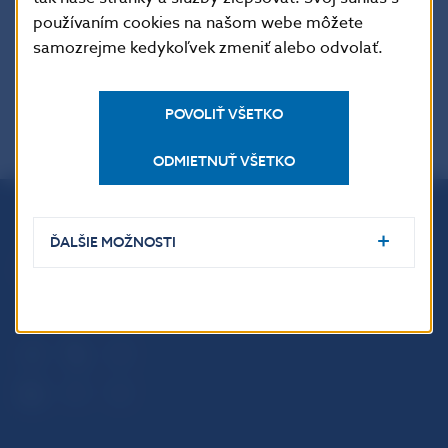
Šírenie je dovolené len s uvedením zdroja.
používaním cookies na našom webe môžete
samozrejme kedykoľvek zmeniť alebo odvolať.
POVOLIŤ VŠETKO
ODMIETNUŤ VŠETKO
Národná banka Slovenska
ĎALŠIE MOŽNOSTI
Imricha Karvaša 1
813 25 Bratislava