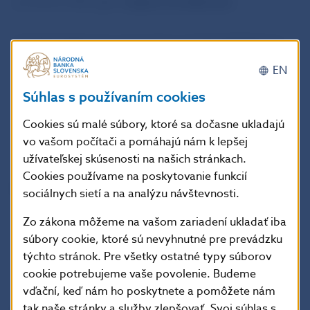
povolenie NBS,
je v rozpore so zákonom.
Podnikateľská činnosť spoločnosti Plus500UK Ltd.
nepodlieha dohľadu Národnej banky Slovenska
EN
a finančné prostriedky investované do aktivít
Súhlas s používaním cookies
Plus500UK Ltd. nie sú kryté Garančným fondom
Cookies sú malé súbory, ktoré sa dočasne ukladajú
investícií podľa zákona o cenných papieroch
vo vašom počítači a pomáhajú nám k lepšej
a investičných službách.
užívateľskej skúsenosti na našich stránkach.
Cookies používame na poskytovanie funkcií
Národná banka Slovenska
sociálnych sietí a na analýzu návštevnosti.
tlačové a edičné oddelenie
Zo zákona môžeme na vašom zariadení ukladať iba
Imricha Karvaša 1, 813 25 Bratislava
súbory cookie, ktoré sú nevyhnutné pre prevádzku
Kontakt: +421-2-5787 2142, +421-2-5865 2142,
týchto stránok. Pre všetky ostatné typy súborov
+421-2-5787 2169, +421-2-5865 2169
cookie potrebujeme vaše povolenie. Budeme
vďační, keď nám ho poskytnete a pomôžete nám
tak naše stránky a služby zlepšovať. Svoj súhlas s