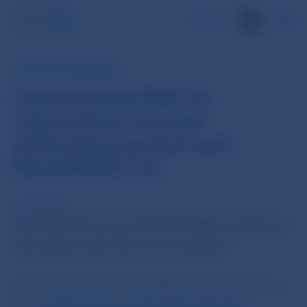
EN
TLAČOVÁ SPRÁVA NBS
Upozornenie NBS na
nepovolenú činnosť
obchodnej spoločnosti
Plus500UK Ltd.
14. feb 2018
Poznámka (19. január 2018): Táto tlačová správa sa
týka upozornenia, ktoré už nie je platné.
Národná banka Slovenska (NBS) vydala 18. januára