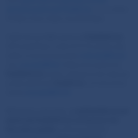
2010
upozornenie na nepovolenú činnosť
obchodnej spoločnosti
Plus500 Ltd
., t. č. so sídlom
99 Albert Street, Belize City, 8024 Belize.
Podľa informácií NBS spoločnosť
Plus500UK Ltd
.,
359 Goswell Road, London EC1V 7JL ponúka svoje
služby na internetovej stránke
trade.plus500.com
resp.
www.plus500.sk
. Služby, ktoré spoločnosť
Plus500UK Ltd.
ponúka, vykazujú tie isté znaky ako
ponuka spoločnosti
Plus500 Ltd.
a ich internetová
stránka
www.plus500.com
.
NBS dôrazne upozorňuje, že
podnikateľská činnosť
spoločnosti Plus500UK Ltd. na finančnom trhu
Slovenskej republiky,
na ktorú je potrebné