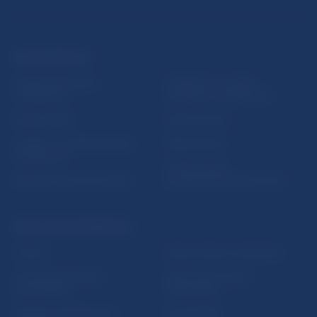
ĎALŠIE ODKAZY
Inštitút bankového
Prihlásenie na odber
vzdelávania
notifikácií o publikáciách
Nadácia NBS
Užitočné linky
5peňazí - portál finančného
Mapa stránky
vzdelávania
Oznamovanie
Riešenie krízových situácií
protispoločenskej činnosti
PRAKTICKÉ INFORMÁCIE
Fintech
Upozornenia a oznámenia
Ochrana finančného
Makroekonomické
spotrebiteľa
ukazovatele
Databáza dohliadaných
Vestník NBS