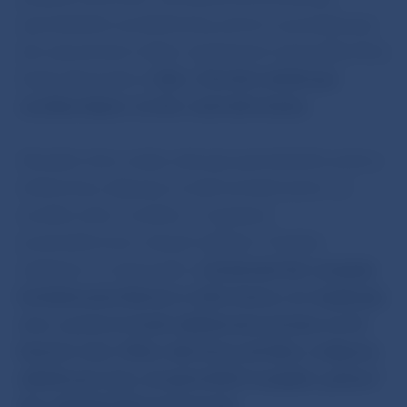
spotrebiteľov aj telefonicky, pričom sa predstavujú
ako zamestnanci alebo organizačné útvary Národnej
banky Slovenska a
číslo, z ktorého telefonujú
vyvoláva dojem, že ide o ústredňu banky.
Aktuálne tieto osoby oslovujú spotrebiteľov priamo
telefonicky, objavuje sa však kontaktovanie cez
sociálne siete, emailom, či správami
prostredníctvom rôznych aplikácií. Praktiky
subjektov sú rôznorodé,
v súčasnosti ide o prípady
kontaktovania klientov s informáciou, že nesplácajú
úver, a preto im budú zablokované peniaze na ich
bežnom účte. Môže však ísť aj vyhrážky o údajnom
zablokovaní účtu, ak spotrebiteľ nezaplatí „pokutu“
ako výsledok fiktívnej kontroly,