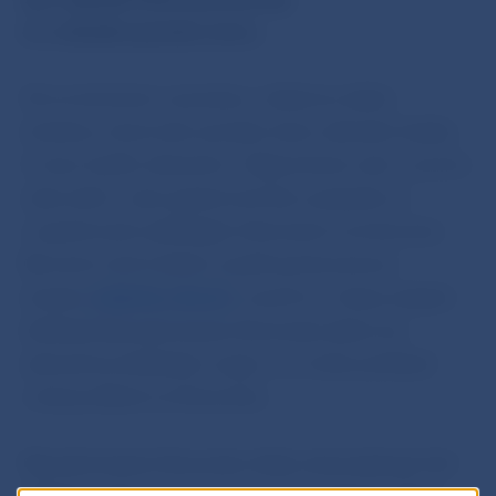
či o výhodnú ponuku úveru.
Ak sa stretnete s ponukou, reklamou alebo
stránkou, ktorá vám ponúka rôzne výhodné služby
či úver, buďte obozretní. Odporúčame vám v prvom
rade zistiť, o akú spoločnosť ide a prípadne si
o spoločnosti vyhľadajte informácie na internete.
Na tento účel môžete využiť aj internetovú
stránku
subjekty.nbs.sk
a overiť si, či daný subjekt
dohliada Národná banka Slovenska alebo iný
zahraničný dohliadací orgán, a či môže podnikať
v danej oblasti na Slovensku.
Národná banka Slovenska nikdy nekontaktuje ľudí