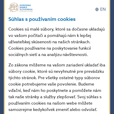
ohľadne splácania úverov, ponuky pôžičiek alebo
iných služieb. Vzhľadom na to, že aktuálne sú veľmi
EN
rozšírené podobné aktivity, upozorňujeme na
Súhlas s používaním cookies
obozretnosť a neodporúčame ďalšiu komunikáciu
Cookies sú malé súbory, ktoré sa dočasne ukladajú
s osobami vydávajúcimi sa za zástupcov Národnej
vo vašom počítači a pomáhajú nám k lepšej
banky Slovenska.
užívateľskej skúsenosti na našich stránkach.
Cookies používame na poskytovanie funkcií
K podvodným praktikám zverejnila Národná banka
sociálnych sietí a na analýzu návštevnosti.
Slovenska v minulosti upozornenia:
Zo zákona môžeme na vašom zariadení ukladať iba
14.4.2020,
Upozornenie NBS na internetové
súbory cookie, ktoré sú nevyhnutné pre prevádzku
podvody (zneužitie obchodného mena)
,
týchto stránok. Pre všetky ostatné typy súborov
24.4.2020,
Upozornenie NBS finančným
cookie potrebujeme vaše povolenie. Budeme
vďační, keď nám ho poskytnete a pomôžete nám
spotrebiteľom na úverové ponuky na internete
,
tak naše stránky a služby zlepšovať. Svoj súhlas s
17.3.2022,
Upozornenie NBS na zneužívanie mena
používaním cookies na našom webe môžete
Národnej banky Slovenska
.
samozrejme kedykoľvek zmeniť alebo odvolať.