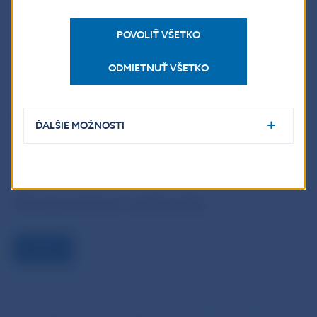
Upozornenia NBS
POVOLIŤ VŠETKO
ODMIETNUŤ VŠETKO
Národná banka Slovenska
ĎALŠIE MOŽNOSTI
oddelenie komunikácie
Imricha Karvaša 1, 813 25 Bratislava
Kontakt:
press@nbs.sk
Šírenie je dovolené len s uvedením zdroja.
Naspäť