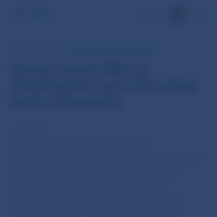
EN
UPOZORNENIE
INFORMÁCIA PRE VEREJNOSŤ
Upozornenie NBS na
zneužívanie mena Národnej
banky Slovenska
12. jún 2023
Národná banka Slovenska opakovane
zaznamenala podvodné konanie subjektov, ktoré sa
pod rôznymi zámienkami (napríklad informácia
o údajnom nesplácaní úveru,informovanie
o údajnom zablokovaní účtu, prisľúbenie úveru,
podanie informácií o produktoch) kontaktujú