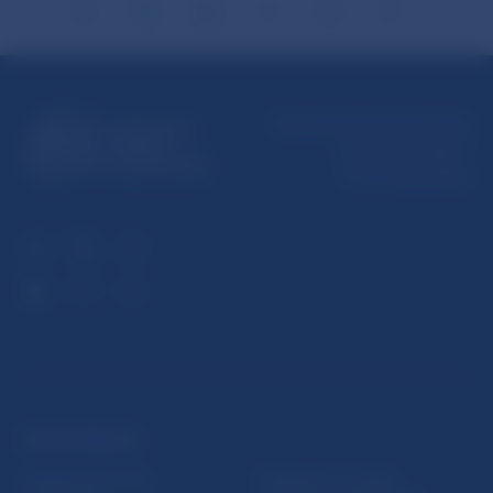
Národná banka Slovenska
Imricha Karvaša 1
813 25 Bratislava
ĎALŠIE ODKAZY
Inštitút bankového
Prihlásenie na odber