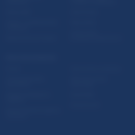
vzdelávania
notifikácií o publikáciách
Nadácia NBS
Užitočné linky
5peňazí - portál finančného
Mapa stránky
vzdelávania
Oznamovanie
Riešenie krízových situácií
protispoločenskej činnosti
PRAKTICKÉ INFORMÁCIE
Fintech
Upozornenia a oznámenia
Ochrana finančného
Makroekonomické
spotrebiteľa
ukazovatele
Databáza dohliadaných
Vestník NBS
subjektov
Extranet portál
Register finančných agentov
a poradcov