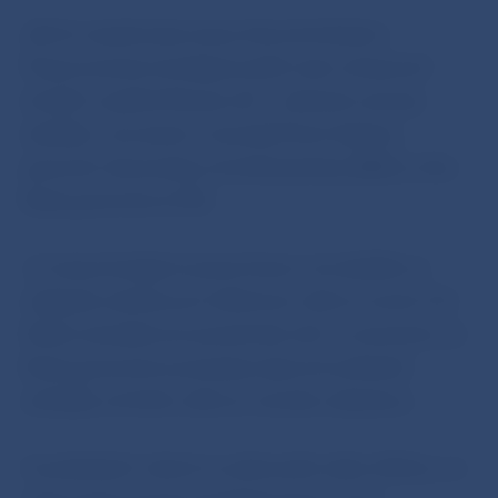
„
Bol to nevyhnutný vývoj, ktorý bol žiaduci.
Prepracovanie stratégie posilní našu schopnosť
strážiť a napĺňať hlavný cieľ – udržanie cenovej
stability v eurozóne,
“ povedal Peter Kažimír,
guvernér slovenskej centrálnej banky (NBS) a člen
Rady guvernérov ECB.
„
V novej stratégii sa jasne hovorí, že stabilita sa
najlepšie udržiava pri inflačnom cieli na úrovni 2 %.
Naším záväzkom je symetrický cieľ, čo znamená, že
Rada guvernérov považuje záporné aj kladné
odchýlky od tohto cieľa za rovnako nežiaduce.
V posledných rokoch sa zakorenila nízka inflácia, no