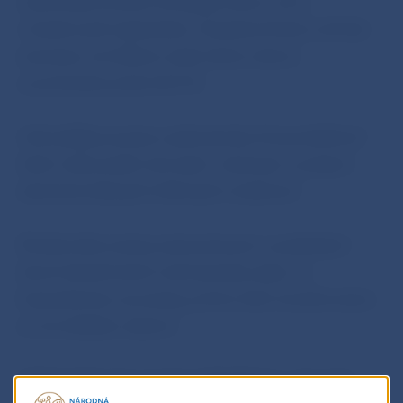
naša prepracovaná stratégia hovorí, že to
v budúcnosti nedovolíme. Dosiahnuť tento cieľ tiež
znamená, že inflácia môže občas mierne
a prechodne prekročiť 2 %.
Cieľ politiky je jasný a jednoduchý. Zrozumiteľnosť
tohto cieľa posilní náš súbor nástrojov a podporí
ukotvenie želaných inflačných očakávaní.
Štrukturálne zmeny zaznamenané v posledných
dvoch desaťročiach mali zásadný vplyv na
hospodárstvo eurozóny, pričom táto transformácia
sa ani zďaleka nekončí.
Odolnosť Európy preveria digitalizácia, starnutie