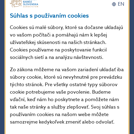
populácie a výrazne pomalší rast produktivity
EN
sprevádzané stále intenzívnejšími dôsledkami
Súhlas s používaním cookies
klimatických zmien.
Cookies sú malé súbory, ktoré sa dočasne ukladajú
vo vašom počítači a pomáhajú nám k lepšej
Revízia tiež pomohla lepšie pochopiť závažnosť
užívateľskej skúsenosti na našich stránkach.
neúplnej inštitucionálnej architektúry v eurozóne. Ide
Cookies používame na poskytovanie funkcií
o značné obmedzenie, keď je potrebné tlmiť rôzne
sociálnych sietí a na analýzu návštevnosti.
šoky ovplyvňujúce našu ekonomiku.
Zo zákona môžeme na vašom zariadení ukladať iba
súbory cookie, ktoré sú nevyhnutné pre prevádzku
V rámci nášho mandátu splníme svoju úlohu,
týchto stránok. Pre všetky ostatné typy súborov
a pomôžeme Európanom prispôsobiť sa.
cookie potrebujeme vaše povolenie. Budeme
vďační, keď nám ho poskytnete a pomôžete nám
V čase tejto hlbokej transformácie, ktorá sa prejavila
tak naše stránky a služby zlepšovať. Svoj súhlas s
nízkymi úrokovými sadzbami, sme museli reagovať
používaním cookies na našom webe môžete
odvážne a rázne. Táto stratégia sa javí ako správna
samozrejme kedykoľvek zmeniť alebo odvolať.
odpoveď,
“ uviedol Kažimír.