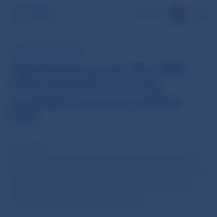
EN
TLAČOVÁ SPRÁVA NBS
Vyjadrenie guvernéra NBS
Petra Kažimíra k novej
stratégii menovej politiky
ECB
13. júl 2021
Rada guvernérov Európskej centrálnej banky (ECB)
8. júla 2021 zverejnila svoju novú stratégiu menovej
politiky, ktorá je výsledkom 18-mesačnej revízie
a má pripraviť ECB na budúce výzvy.