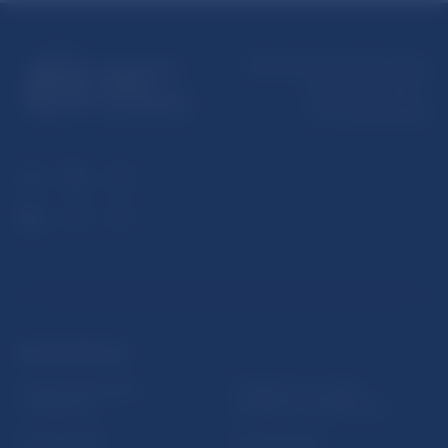
Národná banka Slovenska
Imricha Karvaša 1
813 25 Bratislava
ĎALŠIE ODKAZY
Inštitút bankového
Prihlásenie na odber
vzdelávania
notifikácií o publikáciách
Nadácia NBS
Užitočné linky