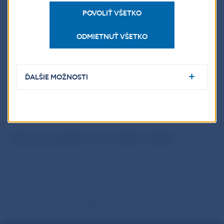
POVOLIŤ VŠETKO
NBS Governor comments on the ECB’s new
monetary policy strategy (EN)
ODMIETNUŤ VŠETKO
Národná banka Slovenska
ĎALŠIE MOŽNOSTI
oddelenie komunikácie
Imricha Karvaša 1, 813 25 Bratislava
Kontakt:
press@nbs.sk
Šírenie je dovolené len s uvedením zdroja.