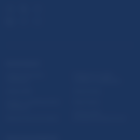
ĎALŠIE ODKAZY
Inštitút bankového
Prihlásenie na odber
vzdelávania
notifikácií o publikáciách
Nadácia NBS
Užitočné linky
5peňazí - portál finančného
Mapa stránky
vzdelávania
Oznamovanie
Riešenie krízových situácií
protispoločenskej činnosti
PRAKTICKÉ INFORMÁCIE