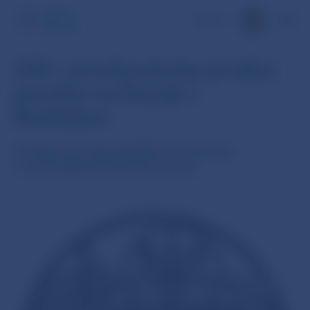
EN
200. výročie plavby prvého
parníka na Dunaji v
Bratislave
Strieborná zberateľská eurominca
v nominálnej hodnote 10 eur