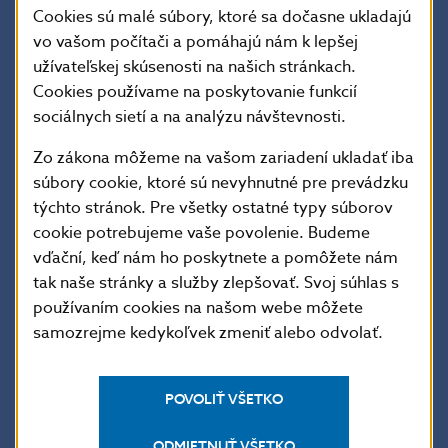
ton nákladu. Skúšku parníka na dlhšiu vzdialenosť
Cookies sú malé súbory, ktoré sa dočasne ukladajú
uskutočnili 2. septembra 1818 plavbou z Viedne do
vo vašom počítači a pomáhajú nám k lepšej
Bratislavy, ktorá trvala tri hodiny. Parník zakotvil
užívateľskej skúsenosti na našich stránkach.
v prístavisku oproti Korunovačnému pahorku (dnes
Cookies používame na poskytovanie funkcií
Námestie Ľudovíta Štúra). Na druhý deň zvedavcom
sociálnych sietí a na analýzu návštevnosti.
podľa novín Pressburger Zeitung predviedol niekoľko
obratov po prúde a proti prúdu a pokračoval do Pešti.
Zo zákona môžeme na vašom zariadení ukladať iba
Na historickú prvú plavbu proti prúdu vyplával z Pešti
súbory cookie, ktoré sú nevyhnutné pre prevádzku
16. septembra 1818. Plavil sa len počas dňa a do
týchto stránok. Pre všetky ostatné typy súborov
Komárna priplával 26. septembra 1818.
cookie potrebujeme vaše povolenie. Budeme
vďační, keď nám ho poskytnete a pomôžete nám
tak naše stránky a služby zlepšovať. Svoj súhlas s
Popis euromince
používaním cookies na našom webe môžete
samozrejme kedykoľvek zmeniť alebo odvolať.
Údaje o minci
POVOLIŤ VŠETKO
ODMIETNUŤ VŠETKO