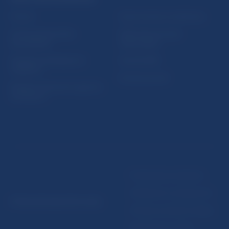
Fintech
Upozornenia a oznámenia
Ochrana finančného
Makroekonomické
spotrebiteľa
ukazovatele
Databáza dohliadaných
Vestník NBS
subjektov
Extranet portál
Register finančných agentov
a poradcov
Podmienky používania
Vyhlásenie o prístupnosti
© Národná banka Slovenska
Ochrana osobných údajov
Nastavenie cookies