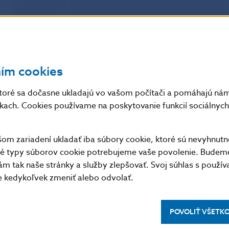
investovania) v elektronickej forme zriadila nasledovnú
Dokumenty a informácie je potrebné zasielať vo formá
predložených informácií, prípadne vo formáte .rar alebo 
Uvedené dokumenty a informácie je možné zasielať v el
2015.
ním cookies
toré sa dočasne ukladajú vo vašom počítači a pomáhajú nám 
nkach. Cookies používame na poskytovanie funkcií sociálnych 
m zariadení ukladať iba súbory cookie, ktoré sú nevyhnutn
tné typy súborov cookie potrebujeme vaše povolenie. Budem
m tak naše stránky a služby zlepšovať. Svoj súhlas s použí
kedykoľvek zmeniť alebo odvolať.
POVOLIŤ VŠETK