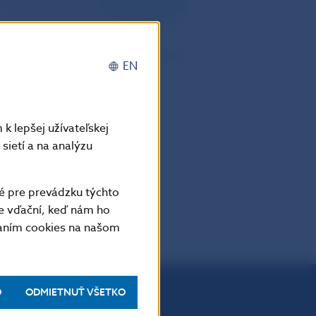
 e-mailovú schránku:
pp_kiid@nbs.sk
te .pdf umožňujúcom vyhľadávanie
.zip.
ektronickej podobe od 1. decembra
EN
k lepšej užívateľskej
sietí a na analýzu
é pre prevádzku týchto
e vďační, keď nám ho
vaním cookies na našom
O
ODMIETNUŤ VŠETKO