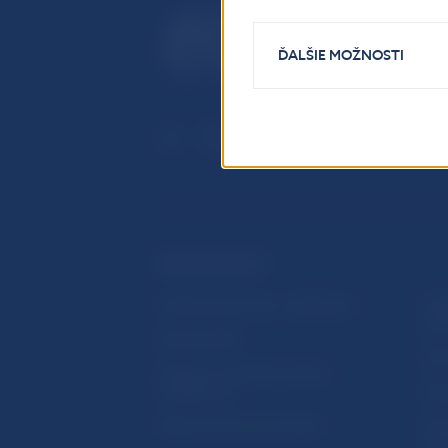
ĎALŠIE MOŽNOSTI
ĎALŠIE ODKAZY
Inštitút bankového vzdelávania
Prih
publ
Nadácia NBS
Užit
5peňazí - portál finančného
vzdelávania
Map
Riešenie krízových situácií
Ozn
činn