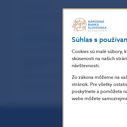
Registre dohľadu
Dokumenty na stiahnutie
Iné zoznamy
Súhlas s používa
Oznámenia a upozornenia
Výroky právoplatných rozhodnutí
Cookies sú malé súbory, k
skúsenosti na našich strá
Výroky neprávoplatných vykonateľných
návštevnosti.
rozhodnutí
Publikácie, údaje, prezentácie
Zo zákona môžeme na vašo
stránok. Pre všetky osta
Poplatky a príspevky
poskytnete a pomôžete ná
webe môžete samozrejme 