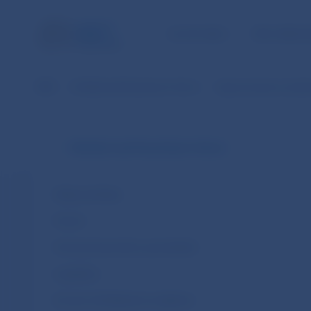
ÚLOHY NBS
PRE VEREJ
NBS
Dohľad nad finančným trhom
Upozornenia a oznám
Dohľad nad finančným trhom
Oblasti dohľadu
Fintech
Ochrana finančného spotrebiteľa
Legislatíva
Zoznam dohliadaných subjektov