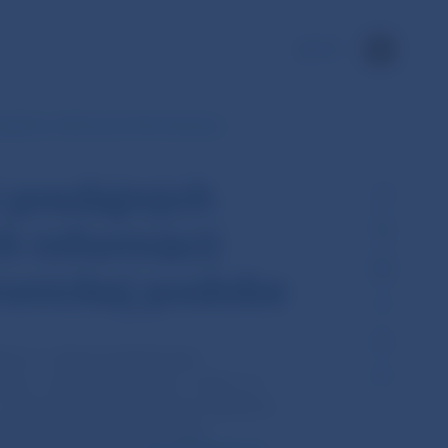
EN
spektov a kľúčových informácií pre…
 predajných
h informácií
tronickej podobe
om v oblasti kolektívneho
ntov v zmysle § 187 ods. 1 písm. a)
v znení neskorších predpisov (kľúčové
ných subjektov kolektívneho