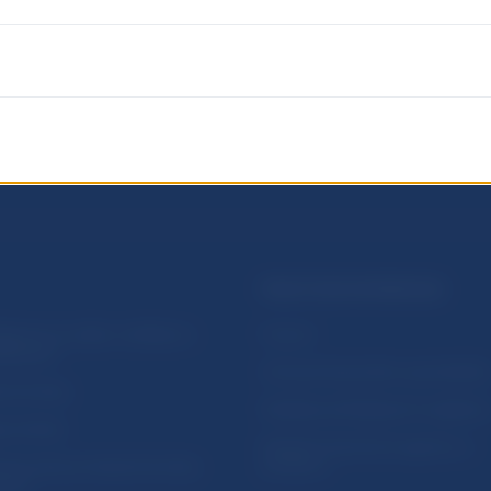
PRAKTICKÉ INFORMÁCIE
lásenie na odber notifikácií o
Fintech
ikáciách
Ochrana finančného spotrebiteľa
očné linky
Databáza dohliadaných subjekto
a stránky
Register finančných agentov a
amovanie protispoločenskej
poradcov
osti