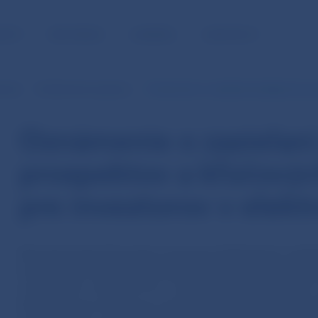
NOSŤ
PRE MÉDIÁ
KARIÉRA
KONTAKTY
enia
Oznámenia a pokyny
Oznámenie o zasielaní predajných pro
Oznámenie o zasielaní
prospektov a kľúčovýc
pre investorov v elek
Národná banka Slovenska oznamuje dohliadaným subjekt
investovania, že na účely zasielania informácií a dokume
a b) zákona č. 203/2011 Z.z. o kolektívnom investovaní 
informácie pre investorov, predajné prospekty spravova