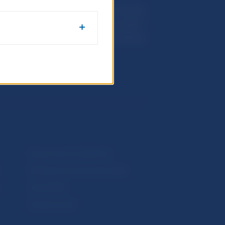
Národná banka Slovenska
Imricha Karvaša 1
813 25 Bratislava
Upozornenia a oznámenia
Makroekonomické ukazovatele
v
Vestník NBS
Extranet portál