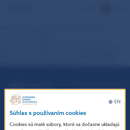
EN
Ako mám postupovať, ak nemám záujem vlastniť
„bezcenné“ cenné papiere?
Informácie pre majiteľov tzv. „bezcenných“ cenných
papierov (laické vyjadrenie cenných papierov bez trhovej
hodnoty) sú uvedené na webovej stránke
Centrálneho
depozitára cenných papierov SR, a. s.
:
www.cdcp.sk
.
Národná banka Slovenska
Imricha Karvaša 1
813 25 Bratislava
EN
Súhlas s používaním cookies
Cookies sú malé súbory, ktoré sa dočasne ukladajú