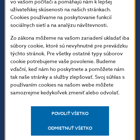
vo vašom počítači a pomáhajú nám k lepšej
užívateľskej skúsenosti na našich stránkach.
Cookies používame na poskytovanie funkcií
sociálnych sietí a na analýzu návštevnosti.
Zo zákona môžeme na vašom zariadení ukladať iba
ĎALŠIE ODKAZY
súbory cookie, ktoré sú nevyhnutné pre prevádzku
Inštitút bankového
Prihlásenie na odber
týchto stránok. Pre všetky ostatné typy súborov
vzdelávania
notifikácií o publikáciách
cookie potrebujeme vaše povolenie. Budeme
Nadácia NBS
Užitočné linky
vďační, keď nám ho poskytnete a pomôžete nám
tak naše stránky a služby zlepšovať. Svoj súhlas s
5peňazí - portál finančného
Mapa stránky
používaním cookies na našom webe môžete
vzdelávania
Oznamovanie
samozrejme kedykoľvek zmeniť alebo odvolať.
Riešenie krízových situácií
protispoločenskej činnosti
POVOLIŤ VŠETKO
PRAKTICKÉ INFORMÁCIE
Fintech
Upozornenia a oznámenia
ODMIETNUŤ VŠETKO
Ochrana finančného
Makroekonomické