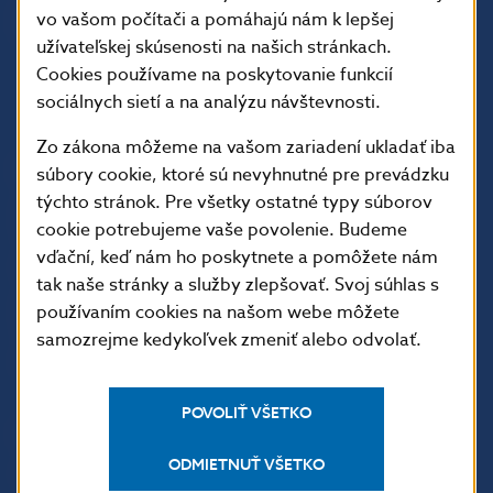
vo vašom počítači a pomáhajú nám k lepšej
užívateľskej skúsenosti na našich stránkach.
Cookies používame na poskytovanie funkcií
sociálnych sietí a na analýzu návštevnosti.
Zo zákona môžeme na vašom zariadení ukladať iba
ĎALŠIE ODKAZY
súbory cookie, ktoré sú nevyhnutné pre prevádzku
týchto stránok. Pre všetky ostatné typy súborov
Inštitút bankového
Prihlásenie na odber
cookie potrebujeme vaše povolenie. Budeme
vzdelávania
notifikácií o publikáciách
vďační, keď nám ho poskytnete a pomôžete nám
Nadácia NBS
Užitočné linky
tak naše stránky a služby zlepšovať. Svoj súhlas s
5peňazí - portál finančného
Mapa stránky
používaním cookies na našom webe môžete
vzdelávania
samozrejme kedykoľvek zmeniť alebo odvolať.
Oznamovanie
Riešenie krízových situácií
protispoločenskej činnosti
POVOLIŤ VŠETKO
PRAKTICKÉ INFORMÁCIE
ODMIETNUŤ VŠETKO
Fintech
Upozornenia a oznámenia