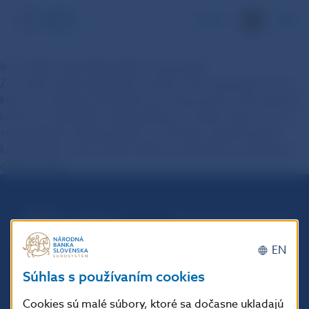
EN
8. Je výška okamžitej platby limitovaná?
Zo strany banky platiteľa je možné určiť maximálnu sumu,
ktorú je možné prostredníctvom nej previesť. Samozrejme
limity na maximálnu výšku platby je možné stanoviť aj zo
strany klienta. Banka príjemcu musí byť schopná prijať
každú platbu, ktorá spĺňa všetky podmienky na pripísanie
došlej platby.
Národná banka Slovenska
Imricha Karvaša 1
EN
813 25 Bratislava
Súhlas s používaním cookies
Cookies sú malé súbory, ktoré sa dočasne ukladajú