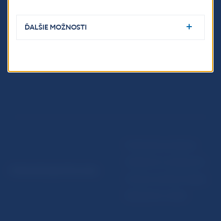
Ochrana finančného
Makroekonomické
spotrebiteľa
ukazovatele
ĎALŠIE MOŽNOSTI
Databáza dohliadaných
Vestník NBS
subjektov
Extranet portál
Register finančných agentov
a poradcov
Podmienky používania
Vyhlásenie o prístupnosti
© Národná banka Slovenska
Ochrana osobných údajov
Nastavenie cookies