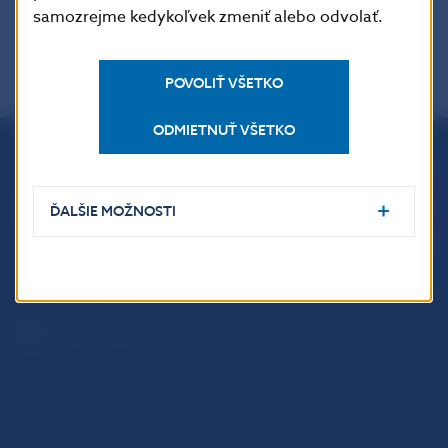
samozrejme kedykoľvek zmeniť alebo odvolať.
POVOLIŤ VŠETKO
ODMIETNUŤ VŠETKO
Národná banka Slovenska
Imricha Karvaša 1
ĎALŠIE MOŽNOSTI
813 25 Bratislava