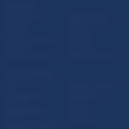
ĎALŠIE ODKAZY
Inštitút bankového
Prihlásenie na odber
vzdelávania
notifikácií o publikáciách
Nadácia NBS
Užitočné linky
5peňazí - portál finančného
Mapa stránky
vzdelávania
Oznamovanie
Riešenie krízových situácií
protispoločenskej činnosti
PRAKTICKÉ INFORMÁCIE
Fintech
Upozornenia a oznámenia
Ochrana finančného
Makroekonomické
spotrebiteľa
ukazovatele
Databáza dohliadaných
Vestník NBS
subjektov
Extranet portál
Register finančných agentov