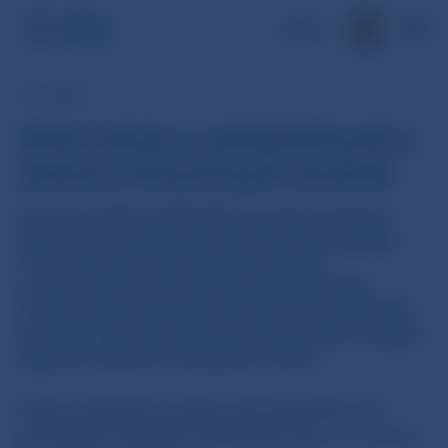
EN
6. 4. 2021
Informácie o udržateľnosti v
sektore finančných služieb
10. marca 2021 nadobudlo účinnosť nariadenie
Európskeho parlamentu a Rady EÚ (2019/2088
z 27.11.2019) o zverejňovaní informácií
o udržateľnosti v sektore finančných služieb
(„nariadenie SFDR“)
[1]
. To bolo prijaté v súvislosti
s novým globálnym rámcom udržateľného rozvoja:
Agendou 2030 pre udržateľný rozvoj.
Týmto nariadením sa stanovujú harmonizované
pravidlá
pre účastníkov finančného trhu
pre zvýšenie