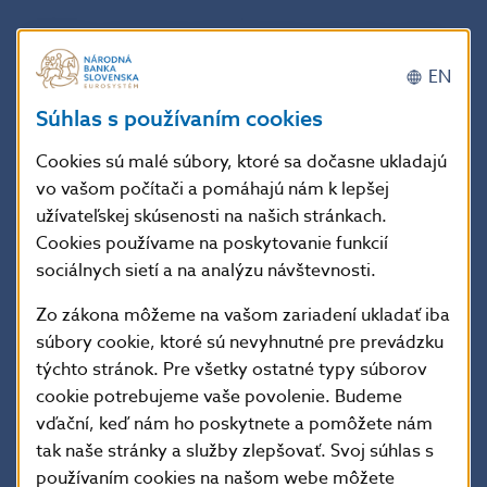
(príklady: spoločnosť „A“ informuje o tom, že v rámci
investičného portfólia investuje do zelených technológií
EN
a podporuje environmentálne prospešné projekty.
Spoločnosť „B“ informuje o tom, že používa menej
Súhlas s používaním cookies
papiera a redukuje počet služobných ciest a viac
Cookies sú malé súbory, ktoré sa dočasne ukladajú
stretnutí organizuje online).
vo vašom počítači a pomáhajú nám k lepšej
užívateľskej skúsenosti na našich stránkach.
Národná banka Slovenska
informuje odbornú a laickú
Cookies používame na poskytovanie funkcií
verejnosť, že vykonáva dohľad nad dodržiavaním
sociálnych sietí a na analýzu návštevnosti.
požiadaviek stanovených nariadením SFDR a bude
postupovať v súlade so stanoviskom
[3]
, ktoré
Zo zákona môžeme na vašom zariadení ukladať iba
vydal
Spoločný výbor troch európskych orgánov
súbory cookie, ktoré sú nevyhnutné pre prevádzku
dohľadu
(EBA, ESMA, EIOPA). Ktoré bude zároveň
týchto stránok. Pre všetky ostatné typy súborov
v súlade s návrhmi vykonávacích predpisov
cookie potrebujeme vaše povolenie. Budeme
k nariadeniu SFDR –
Regulačných technických
vďační, keď nám ho poskytnete a pomôžete nám
štandardov
(RTS)
[4]
, ktoré obsahujú vzory
tak naše stránky a služby zlepšovať. Svoj súhlas s
predzmluvných informácií a pravidelných správ
používaním cookies na našom webe môžete
o investičných produktoch.