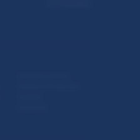
813 25 Bratislava
Upozornenia a oznámenia
Makroekonomické ukazovatele
v
Vestník NBS
Extranet portál