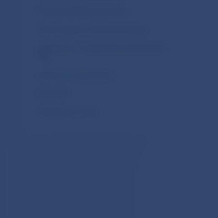
Rozhodnutia Rady guvernérov
Harmonogram zverejňovania údajov
Oznámenia o vystúpeniach predstaviteľov
NBS
Rozhovory a prezentácie
Blogy NBS
Materiály pre médiá