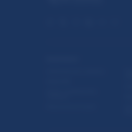
ĎALŠIE ODKAZY
Inštitút bankového vzdelávania
Prih
publ
Nadácia NBS
Užit
5peňazí - portál finančného
vzdelávania
Map
Riešenie krízových situácií
Ozn
činn