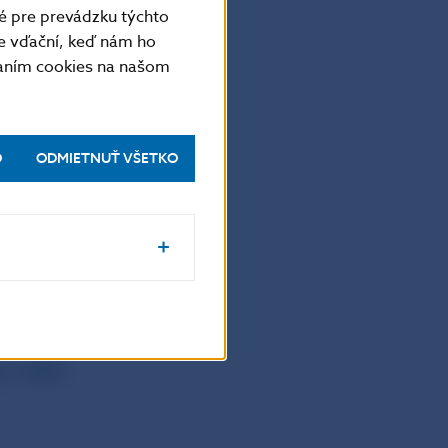
é pre prevádzku týchto
e vďační, keď nám ho
vaním cookies na našom
ady NBS
O
ODMIETNUŤ VŠETKO
dy NBS
dy NBS