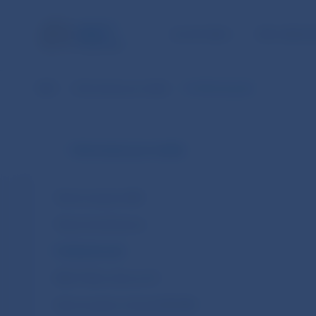
ÚLOHY NBS
PRE VEREJ
NBS
Informácie pre médiá
Prehľad aktualít
Informácie pre médiá
Tlačové správy NBS
Tlačové konferencie
Prehľad aktualít
NBS k Plánu obnovy EÚ
Harmonogram rokovaní BR NBS