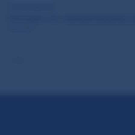
TLAČOVÁ SPRÁVA NBS
Komuniké z 22. rokovania Bankovej r
22. dec 2025
Hore