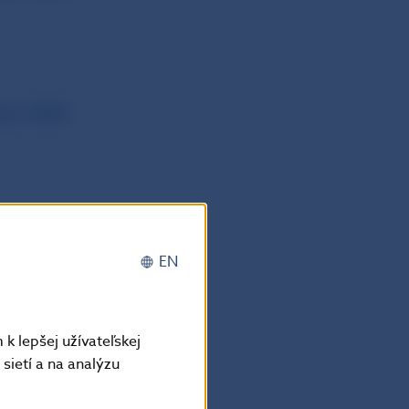
ady NBS
dy NBS
EN
k lepšej užívateľskej
ady NBS
sietí a na analýzu