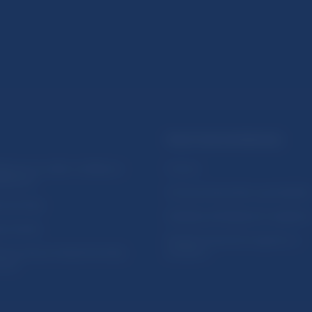
PRAKTICKÉ INFORMÁCIE
lásenie na odber notifikácií o
Fintech
ikáciách
Ochrana finančného spotrebiteľa
očné linky
Databáza dohliadaných subjekto
a stránky
Register finančných agentov a
amovanie protispoločenskej
poradcov
osti