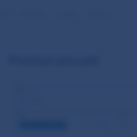
NOSŤ
PRE MÉDIÁ
KARIÉRA
KONTAKTY
Prehľad aktualít
Názov
Štítky
Rok
Tlačová správa NBS