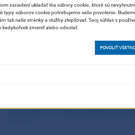
m zariadení ukladať iba súbory cookie, ktoré sú nevyhnutn
tné typy súborov cookie potrebujeme vaše povolenie. Budem
TLAČOVÁ SPRÁVA NBS
m tak naše stránky a služby zlepšovať. Svoj súhlas s použí
Komuniké zo 6. rokovania Bankovej r
kedykoľvek zmeniť alebo odvolať.
1. apr 2026
POVOLIŤ VŠETK
TLAČOVÁ SPRÁVA NBS
Komuniké z 5. rokovania Bankovej ra
12. mar 2026
TLAČOVÁ SPRÁVA NBS
Komuniké z 2. rokovania Bankovej ra
27. jan 2026