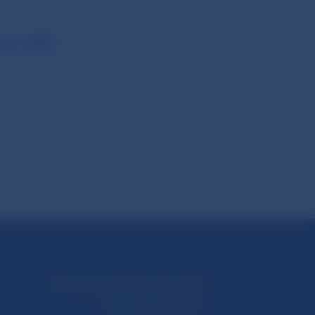
ady NBS
1
2
3
37
Národná banka Slovenska
Imricha Karvaša 1