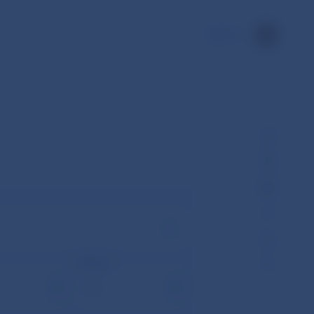
EN
Mesiac