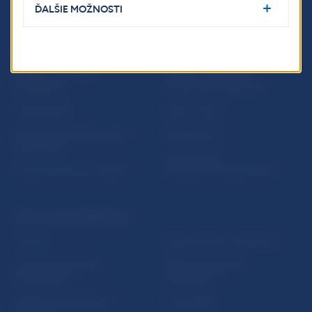
ĎALŠIE MOŽNOSTI
ĎALŠIE ODKAZY
Inštitút bankového
Prihlásenie na odber
vzdelávania
notifikácií o publikáciách
Nadácia NBS
Užitočné linky
5peňazí - portál finančného
Mapa stránky
vzdelávania
Oznamovanie
Riešenie krízových situácií
protispoločenskej činnosti
PRAKTICKÉ INFORMÁCIE
Fintech
Upozornenia a oznámenia
Ochrana finančného
Makroekonomické
spotrebiteľa
ukazovatele
Databáza dohliadaných
Vestník NBS