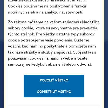
užívateľskej skúsenosti na našich stránkach.
Cookies používame na poskytovanie funkcií
sociálnych sietí a na analýzu návštevnosti.
Zo zákona môžeme na vašom zariadení ukladať iba
súbory cookie, ktoré sú nevyhnutné pre prevádzku
týchto stránok. Pre všetky ostatné typy súborov
cookie potrebujeme vaše povolenie. Budeme
vďační, keď nám ho poskytnete a pomôžete nám
tak naše stránky a služby zlepšovať. Svoj súhlas s
Národná banka Slovenska
používaním cookies na našom webe môžete
Imricha Karvaša 1
samozrejme kedykoľvek zmeniť alebo odvolať.
813 25 Bratislava
POVOLIŤ VŠETKO
ODMIETNUŤ VŠETKO