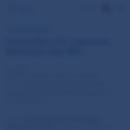
EN
TLAČOVÁ SPRÁVA NBS
Komuniké z 24. rokovania
Bankovej rady NBS
4. nov 2014
Dnes (4. novembra 2014) sa uskutočnilo
24. rokovanie Bankovej rady Národnej banky
Slovenska (BR NBS) pod vedením jej guvernéra
Jozefa Makúcha.
BR NBS
prerokovala
Analýzu konvergencie
slovenskej ekonomiky
.
Analýza sa zameriava na