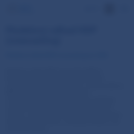
EN
Modelový odhad HDP
(nowcasting)
Modelový odhad HDP (nowcasting) jún 2020
Modelový odhad HDP (nowcasting HDP) je
krátkodobý výhľad ekonomickej aktivity bez
niektorých jednorazových vplyvov a nie je predikciou
NBS. Predstavuje len technický odhad
medzištvrťročného vývoja HDP, ktorý zohľadňuje
zverejňované čiastkové údaje bez kvalitatívnych
zásahov a nezachytáva niektoré jednorazové vplyvy
ako čerpanie eurofondov, odstávky produkcie a iné
výnimočné faktory.