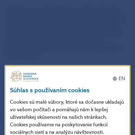
Výsledky nowcastingu HDP sa používajú ako jeden
z podkladov pri príprave strednodobej prognózy a sú
súčasťou aj Mesačného bulletinu NBS. Publikujú sa
s mesačnou frekvenciou a obsahujú vždy odhad pre
aktuálny štvrťrok a v prípade, že ešte nie je
publikovaná skutočná hodnota HDP, aj pre štvrťrok
predchádzajúci.
Metodika nowcastingu HDP je detailnejšie popísaná
v
Analytickom komentári
.
EN
Súhlas s používaním cookies
Publikovanie nowcastingu je dočasne pozastavené.
Cookies sú malé súbory, ktoré sa dočasne ukladajú
vo vašom počítači a pomáhajú nám k lepšej
užívateľskej skúsenosti na našich stránkach.
Cookies používame na poskytovanie funkcií
sociálnych sietí a na analýzu návštevnosti.