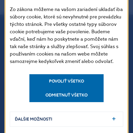
Zo zákona môžeme na vašom zariadení ukladať iba
súbory cookie, ktoré sú nevyhnutné pre prevádzku
týchto stránok. Pre všetky ostatné typy súborov
cookie potrebujeme vaše povolenie. Budeme
Národná banka Slovenska
vďační, keď nám ho poskytnete a pomôžete nám
Imricha Karvaša 1
tak naše stránky a služby zlepšovať. Svoj súhlas s
813 25 Bratislava
používaním cookies na našom webe môžete
samozrejme kedykoľvek zmeniť alebo odvolať.
POVOLIŤ VŠETKO
ODMIETNUŤ VŠETKO
ĎALŠIE ODKAZY
ĎALŠIE MOŽNOSTI
Inštitút bankového
Prihlásenie na odber