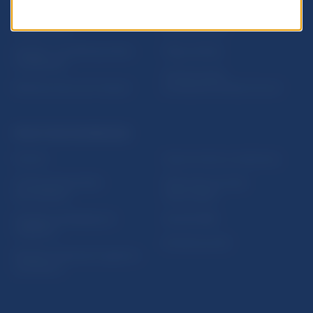
vzdelávania
notifikácií o publikáciách
Nadácia NBS
Užitočné linky
5peňazí - portál finančného
Mapa stránky
vzdelávania
Oznamovanie
Riešenie krízových situácií
protispoločenskej činnosti
PRAKTICKÉ INFORMÁCIE
Fintech
Upozornenia a oznámenia
Ochrana finančného
Makroekonomické
spotrebiteľa
ukazovatele
Databáza dohliadaných
Vestník NBS
subjektov
Extranet portál
Register finančných agentov
a poradcov