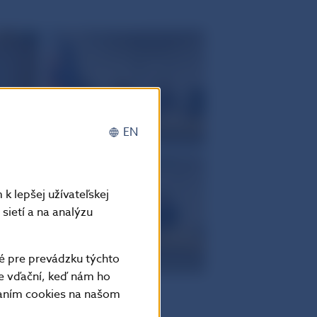
EN
k lepšej užívateľskej
sietí a na analýzu
é pre prevádzku týchto
e vďační, keď nám ho
vaním cookies na našom