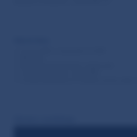
kladených na žiadateľov v oblasti AML a IT.
Hlavné témy
Úvod do AML so zameraním na CASP
AML zákon
Aktuálne trendy kriminality v kryptosvete
Licenčné požiadavky v oblasti AML
Licenčné požiadavky na IT systémy, úschovu aktív a
Záznam z workshopu