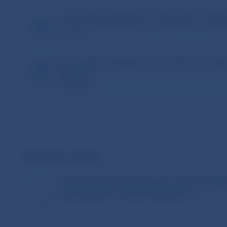
4.Licenčné požiadavky v oblasti AML – NBS.
1.13 MB
5.Licenčné požiadavky na IT systémy, analyti
NBS.pdf
368.86 kB
Súvisiace odkazy
Vybrané licenčné podmienky a spotrebiteľs
poskytovateľov služieb kryptoaktív