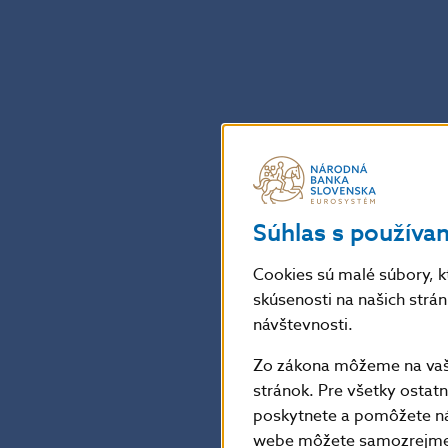
Súhlas s používa
Cookies sú malé súbory, k
skúsenosti na našich strá
návštevnosti.
Zo zákona môžeme na vašo
stránok. Pre všetky osta
poskytnete a pomôžete ná
webe môžete samozrejme 