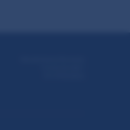
Národná banka Slovenska
Imricha Karvaša 1
813 25 Bratislava