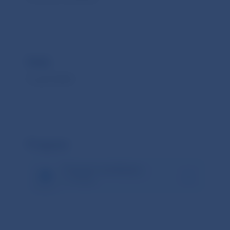
Kedy
9. apríl 2024
Program
Program workshopu
171.98 kB