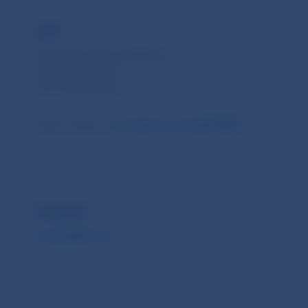
Kde
Národná banka Slovenska
Imricha Karvaša 1
813 25 Bratislava
alebo online na
youtubovom kanáli NBS
.
Kontakt
crypto@nbs.sk