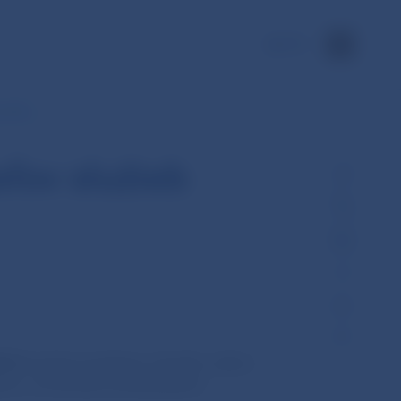
EN
ti AML…
ľov služieb
024
licenčný workshop, ktorého cieľom
tov o licenčných požiadavkách