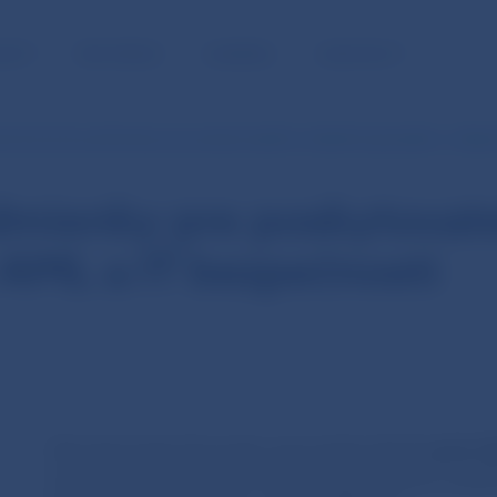
NOSŤ
PRE MÉDIÁ
KARIÉRA
KONTAKTY
né licenčné podmienky pre poskytovateľov služieb kryptoaktív v oblas
dmienky pre poskytovate
i AML a IT bezpečnosti
Národná banka Slovenska usporiadala dňa
9. apríla 2
bolo oboznámenie potenciálnych dohliadaných subjek