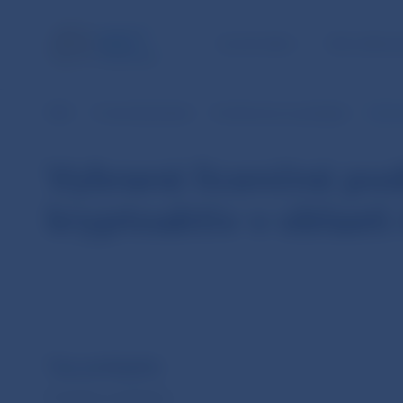
ÚLOHY NBS
PRE VEREJ
NBS
O národnej banke
Konferencie a podujatia
Vybra
Vybrané licenčné po
kryptoaktív v oblast
Typ podujatia
licenčný workshop