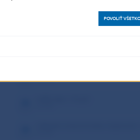
POVOLIŤ VŠETK
Prezentácie a materiály
1.Úvod do AML so zameraním na CASP – NB
229.39 kB
2.AML zákon – FSJ.pdf
1.03 MB
3.Aktuálne trendy kriminality v kryptosvete 
3.93 MB