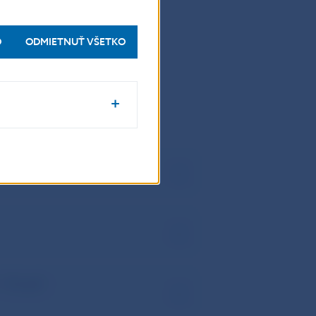
O
ODMIETNUŤ VŠETKO
S.pdf
– FSJ.pdf