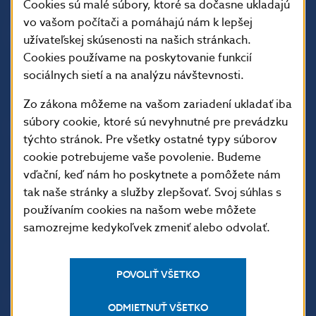
Cookies sú malé súbory, ktoré sa dočasne ukladajú
vo vašom počítači a pomáhajú nám k lepšej
užívateľskej skúsenosti na našich stránkach.
Cookies používame na poskytovanie funkcií
sociálnych sietí a na analýzu návštevnosti.
Zo zákona môžeme na vašom zariadení ukladať iba
súbory cookie, ktoré sú nevyhnutné pre prevádzku
ĎALŠIE ODKAZY
týchto stránok. Pre všetky ostatné typy súborov
Inštitút bankového
Prihlásenie na odber
cookie potrebujeme vaše povolenie. Budeme
vzdelávania
notifikácií o publikáciách
vďační, keď nám ho poskytnete a pomôžete nám
tak naše stránky a služby zlepšovať. Svoj súhlas s
Nadácia NBS
Užitočné linky
používaním cookies na našom webe môžete
5peňazí - portál finančného
Mapa stránky
samozrejme kedykoľvek zmeniť alebo odvolať.
vzdelávania
Oznamovanie
Riešenie krízových situácií
protispoločenskej činnosti
POVOLIŤ VŠETKO
PRAKTICKÉ INFORMÁCIE
ODMIETNUŤ VŠETKO