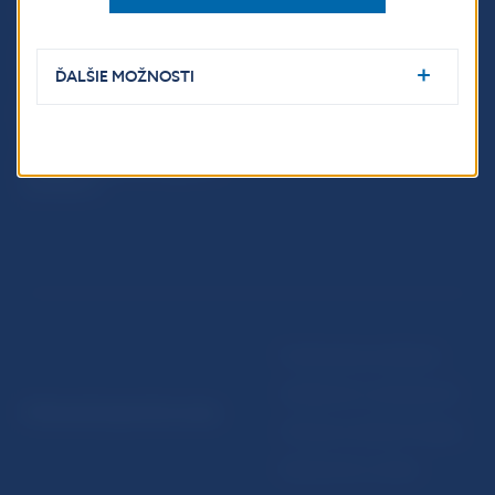
Fintech
Upozornenia a oznámenia
Ochrana finančného
Makroekonomické
spotrebiteľa
ukazovatele
ĎALŠIE MOŽNOSTI
Databáza dohliadaných
Vestník NBS
subjektov
Extranet portál
Register finančných agentov
a poradcov
Podmienky používania
Vyhlásenie o prístupnosti
© Národná banka Slovenska
Ochrana osobných údajov
Nastavenie cookies