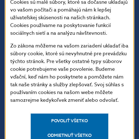
Cookies sú malé súbory, ktoré sa dočasne ukladajú
vo vašom počítači a pomáhajú nám k lepšej
užívateľskej skúsenosti na našich stránkach.
Cookies používame na poskytovanie funkcií
sociálnych sietí a na analýzu návštevnosti.
Zo zákona môžeme na vašom zariadení ukladať iba
súbory cookie, ktoré sú nevyhnutné pre prevádzku
ĎALŠIE ODKAZY
týchto stránok. Pre všetky ostatné typy súborov
Inštitút bankového
Prihlásenie na odber
cookie potrebujeme vaše povolenie. Budeme
vzdelávania
notifikácií o publikáciách
vďační, keď nám ho poskytnete a pomôžete nám
tak naše stránky a služby zlepšovať. Svoj súhlas s
Nadácia NBS
Užitočné linky
používaním cookies na našom webe môžete
5peňazí - portál finančného
Mapa stránky
samozrejme kedykoľvek zmeniť alebo odvolať.
vzdelávania
Oznamovanie
Riešenie krízových situácií
protispoločenskej činnosti
POVOLIŤ VŠETKO
PRAKTICKÉ INFORMÁCIE
ODMIETNUŤ VŠETKO