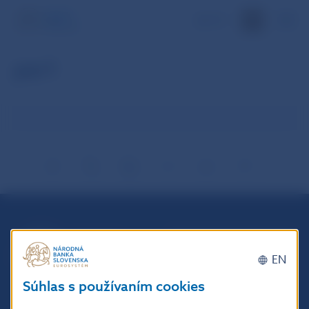
EN
per1
Národná banka Slovenska
Imricha Karvaša 1
EN
813 25 Bratislava
Súhlas s používaním cookies