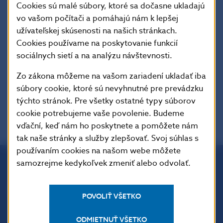
Central counterparties: recent trends and regulatory
Cookies sú malé súbory, ktoré sa dočasne ukladajú
responses
[.pdf, 343.9 kB]
vo vašom počítači a pomáhajú nám k lepšej
(Lucia Országhová)
užívateľskej skúsenosti na našich stránkach.
Cookies používame na poskytovanie funkcií
English summary
[.pdf, 114.8 kB]
sociálnych sietí a na analýzu návštevnosti.
Zo zákona môžeme na vašom zariadení ukladať iba
súbory cookie, ktoré sú nevyhnutné pre prevádzku
týchto stránok. Pre všetky ostatné typy súborov
cookie potrebujeme vaše povolenie. Budeme
vďační, keď nám ho poskytnete a pomôžete nám
tak naše stránky a služby zlepšovať. Svoj súhlas s
používaním cookies na našom webe môžete
samozrejme kedykoľvek zmeniť alebo odvolať.
Národná banka Slovenska
Imricha Karvaša 1
POVOLIŤ VŠETKO
813 25 Bratislava
ODMIETNUŤ VŠETKO