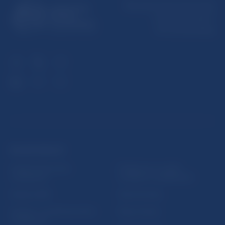
Národná banka Slovenska
Imricha Karvaša 1
813 25 Bratislava
ĎALŠIE ODKAZY
Inštitút bankového
Prihlásenie na odber
vzdelávania
notifikácií o publikáciách
Nadácia NBS
Užitočné linky
5peňazí - portál finančného
Mapa stránky
vzdelávania