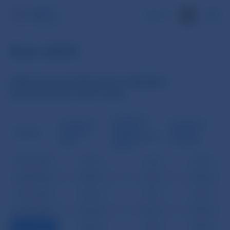
EN
Rok 2005
PREHĽAD DEVÍZOVÝCH REZERV
BANKOVÉHO SEKTORA
DEVÍZOVÉ
DEVÍZOVÉ
DEVÍZOVÉ
REZERVY
DÁTUM
REZERVY
REZERVY
KOMERČNÝCH
NBS
CELKOM
1)
BÁNK
04.01.2005
14276,1
912,0
15188,1
12.01.2005
14369,7
974,7
15344,4
19.01.2005
14254,6
950,7
15205,3
26.01.2005
14272,8
1023,2
15296,0
31.01.2005
14266,2
792,8
15059,0