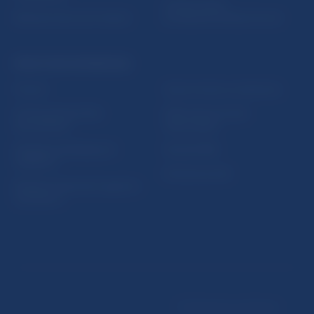
Oznamovanie
Riešenie krízových situácií
protispoločenskej činnosti
PRAKTICKÉ INFORMÁCIE
Fintech
Upozornenia a oznámenia
Ochrana finančného
Makroekonomické
spotrebiteľa
ukazovatele
Databáza dohliadaných
Vestník NBS
subjektov
Extranet portál
Register finančných agentov
a poradcov
Podmienky používania