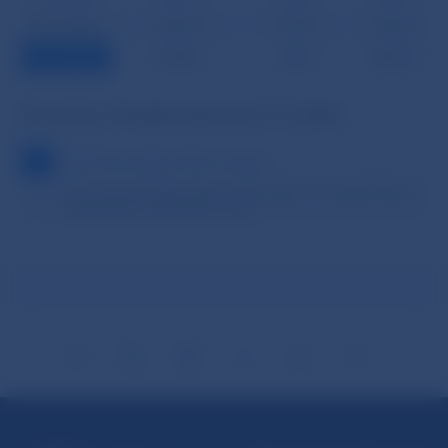
28.12.2005
14768,4
1159,0
15927,4
31.12.2005
14745,1
746,7
15491,8
Poznámka:
Metodika platná do 31.12.2001
Definitívne údaje k ultimu mesiaca
Od 1. januára 1996 vrátane mien krajín, ktoré splnili článok
1)
VIII Dohody o MMF (CZK, ..atď.)