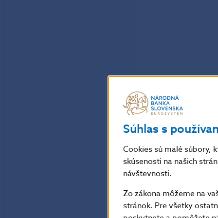
Súhlas s používa
Cookies sú malé súbory, k
skúsenosti na našich strá
návštevnosti.
Zo zákona môžeme na vašo
stránok. Pre všetky osta
poskytnete a pomôžete ná