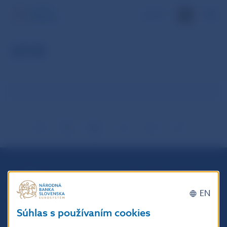
EN
2018
Národná banka Slovenska
Imricha Karvaša 1
EN
813 25 Bratislava
Súhlas s používaním cookies