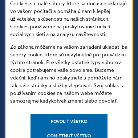
Cookies sú malé súbory, ktoré sa dočasne ukladajú
vo vašom počítači a pomáhajú nám k lepšej
užívateľskej skúsenosti na našich stránkach.
Cookies používame na poskytovanie funkcií
sociálnych sietí a na analýzu návštevnosti.
Zo zákona môžeme na vašom zariadení ukladať iba
súbory cookie, ktoré sú nevyhnutné pre prevádzku
ĎALŠIE ODKAZY
týchto stránok. Pre všetky ostatné typy súborov
cookie potrebujeme vaše povolenie. Budeme
Inštitút bankového
Prihlásenie na odber
vzdelávania
notifikácií o publikáciách
vďační, keď nám ho poskytnete a pomôžete nám
tak naše stránky a služby zlepšovať. Svoj súhlas s
Nadácia NBS
Užitočné linky
používaním cookies na našom webe môžete
5peňazí - portál finančného
Mapa stránky
samozrejme kedykoľvek zmeniť alebo odvolať.
vzdelávania
Oznamovanie
Riešenie krízových situácií
protispoločenskej činnosti
POVOLIŤ VŠETKO
PRAKTICKÉ INFORMÁCIE
ODMIETNUŤ VŠETKO