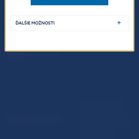
Fintech
Upozornenia a oznámenia
Ochrana finančného
Makroekonomické
spotrebiteľa
ukazovatele
ĎALŠIE MOŽNOSTI
Databáza dohliadaných
Vestník NBS
subjektov
Extranet portál
Register finančných agentov
a poradcov
Podmienky používania
Vyhlásenie o prístupnosti
© Národná banka Slovenska
Ochrana osobných údajov
Nastavenie cookies