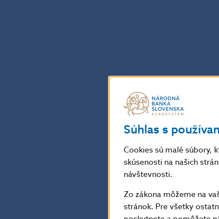
Súhlas s používa
Cookies sú malé súbory, k
skúsenosti na našich strá
návštevnosti.
Zo zákona môžeme na vašo
stránok. Pre všetky osta
poskytnete a pomôžete ná