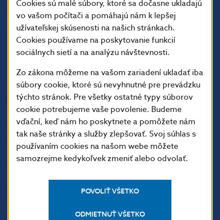
Cookies sú malé súbory, ktoré sa dočasne ukladajú
vo vašom počítači a pomáhajú nám k lepšej
užívateľskej skúsenosti na našich stránkach.
Cookies používame na poskytovanie funkcií
sociálnych sietí a na analýzu návštevnosti.
Zo zákona môžeme na vašom zariadení ukladať iba
súbory cookie, ktoré sú nevyhnutné pre prevádzku
ĎALŠIE ODKAZY
týchto stránok. Pre všetky ostatné typy súborov
Inštitút bankového
Prihlásenie na odber
cookie potrebujeme vaše povolenie. Budeme
vzdelávania
notifikácií o publikáciách
vďační, keď nám ho poskytnete a pomôžete nám
tak naše stránky a služby zlepšovať. Svoj súhlas s
Nadácia NBS
Užitočné linky
používaním cookies na našom webe môžete
5peňazí - portál finančného
Mapa stránky
samozrejme kedykoľvek zmeniť alebo odvolať.
vzdelávania
Oznamovanie
Riešenie krízových situácií
protispoločenskej činnosti
POVOLIŤ VŠETKO
PRAKTICKÉ INFORMÁCIE
ODMIETNUŤ VŠETKO