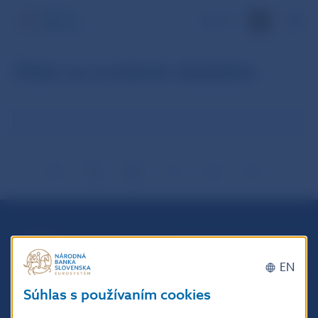
EN
Dáta za zvolené obdobie
Národná banka Slovenska
Imricha Karvaša 1
EN
813 25 Bratislava
Súhlas s používaním cookies