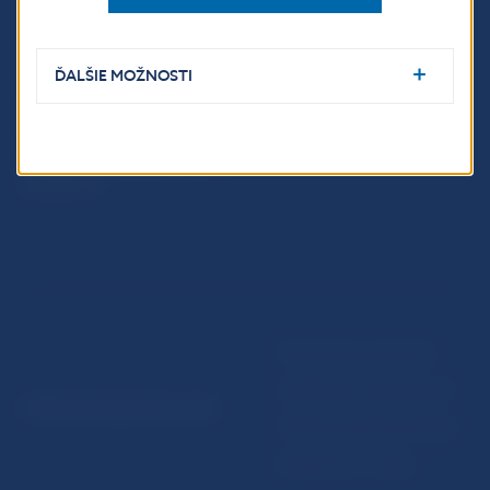
Fintech
Upozornenia a oznámenia
Ochrana finančného
Makroekonomické
spotrebiteľa
ukazovatele
ĎALŠIE MOŽNOSTI
Databáza dohliadaných
Vestník NBS
subjektov
Extranet portál
Register finančných agentov
a poradcov
Podmienky používania
Vyhlásenie o prístupnosti
© Národná banka Slovenska
Ochrana osobných údajov
Nastavenie cookies