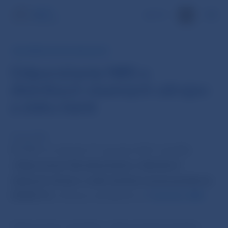
EN
INFORMÁCIA PRE VEREJNOSŤ
Odporúčanie NBS o
distribúcii vlastných zdrojov
a zisku bánk
19. jan 2021
BR NBS na rokovaní 12. januára 2021 schválila
„
Odporúčanie Národnej banky o distribúcii
vlastných zdrojov a zisku bankami počas pandémie
COVID-19
„, ktoré je uverejnené vo
Vestníku NBS
.
Odporúčanie vychádza z odporúčania Európskej