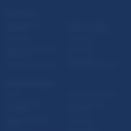
ĎALŠIE ODKAZY
Inštitút bankového
Prihlásenie na odber
vzdelávania
notifikácií o publikáciách
Nadácia NBS
Užitočné linky
5peňazí - portál finančného
Mapa stránky
vzdelávania
Oznamovanie
Riešenie krízových situácií
protispoločenskej činnosti
PRAKTICKÉ INFORMÁCIE
Fintech
Upozornenia a oznámenia
Ochrana finančného
Makroekonomické
spotrebiteľa
ukazovatele
Databáza dohliadaných
Vestník NBS
subjektov
Extranet portál