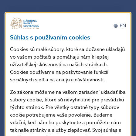
Odporúčanie nadobúda účinnosť 1. februára 2021
a uplatňuje sa do 30. septembra 2021.
EN
Odporúčanie Národnej banky Slovenska č. 1/2021
Súhlas s používaním cookies
z 12. januára 2021 o distribúcii vlastných zdrojov
Cookies sú malé súbory, ktoré sa dočasne ukladajú
a zisku bankami počas pandémie COVID-19
vo vašom počítači a pomáhajú nám k lepšej
užívateľskej skúsenosti na našich stránkach.
Cookies používame na poskytovanie funkcií
Národná banka Slovenska
sociálnych sietí a na analýzu návštevnosti.
oddelenie komunikácie
Imricha Karvaša 1, 813 25 Bratislava
Zo zákona môžeme na vašom zariadení ukladať iba
Kontakt:
press@nbs.sk
, +421-2-5787 2162, +421-2-
súbory cookie, ktoré sú nevyhnutné pre prevádzku
týchto stránok. Pre všetky ostatné typy súborov
5787 2161,
cookie potrebujeme vaše povolenie. Budeme
vďační, keď nám ho poskytnete a pomôžete nám
Šírenie je dovolené len s uvedením zdroja.
tak naše stránky a služby zlepšovať. Svoj súhlas s