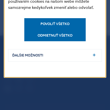
používaním cookies na našom webe môžete
samozrejme kedykoľvek zmeniť alebo odvolať.
POVOLIŤ VŠETKO
ODMIETNUŤ VŠETKO
Národná banka Slovenska
ĎALŠIE MOŽNOSTI
Imricha Karvaša 1
813 25 Bratislava