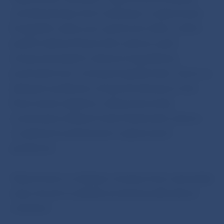
centrálnej banky, ktoré nadväzuje na odporúčanie
Európskeho výboru pre systémové riziká s cieľom
posilniť odolnosť finančného sektora a jeho
schopnosť prispieť k oživeniu hospodárstva
prostredníctvom uchovania kapitálu bánk. Týmto sa
zabezpečí posilnenie schopnosti absorpcie strát,
financovania subjektov reálnej ekonomiky
a zachovania vitálnych funkcií bankového sektora
v osobitných podmienkach ovplyvnených
pandémiou.
Odporúčanie sa vzťahuje na banky, ktoré vykonávajú
svoju činnosť na základe povolenia podľa zákona
o bankách.