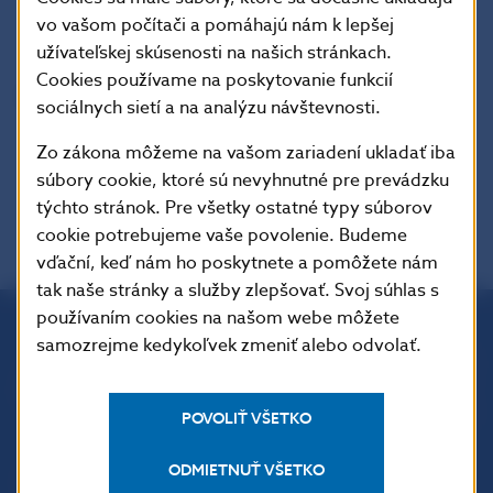
vo vašom počítači a pomáhajú nám k lepšej
Internet:
http://www.nbs.sk
užívateľskej skúsenosti na našich stránkach.
Cookies používame na poskytovanie funkcií
Šírenie je dovolené len s uvedením zdroja.
sociálnych sietí a na analýzu návštevnosti.
Zo zákona môžeme na vašom zariadení ukladať iba
súbory cookie, ktoré sú nevyhnutné pre prevádzku
týchto stránok. Pre všetky ostatné typy súborov
cookie potrebujeme vaše povolenie. Budeme
vďační, keď nám ho poskytnete a pomôžete nám
tak naše stránky a služby zlepšovať. Svoj súhlas s
používaním cookies na našom webe môžete
samozrejme kedykoľvek zmeniť alebo odvolať.
Národná banka Slovenska
Imricha Karvaša 1
813 25 Bratislava
POVOLIŤ VŠETKO
ODMIETNUŤ VŠETKO