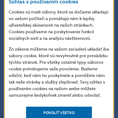
Súhlas s používaním cookies
a upevnenie socialistických vymožeností sú spoločnou
internacionálnou povinnosťou všetkých socialistických
Cookies sú malé súbory, ktoré sa dočasne ukladajú
krajín“. Súčasne bol vedeniu KSSZ odovzdaný
vo vašom počítači a pomáhajú nám k lepšej
tzv. pozývací list, ktorý mal dať pripravovanému
užívateľskej skúsenosti na našich stránkach.
vojenskému zásahu zdanie legitimity. Invázia vojsk
Cookies používame na poskytovanie funkcií
viacerých štátov Varšavskej zmluvy sa uskutočnila
sociálnych sietí a na analýzu návštevnosti.
z 20. na 21. augusta 1968. Na územie štátu vtrhlo
Zo zákona môžeme na vašom zariadení ukladať iba
tristo tisíc cudzích vojakov a vyše šesť tisíc tankov
a bojových vozidiel. Intervencia zastavila reformný
súbory cookie, ktoré sú nevyhnutné pre prevádzku
proces a začala obdobie známe ako normalizácia.
týchto stránok. Pre všetky ostatné typy súborov
Okupácia ČSSR rezonovala v celom svete a spontánny
cookie potrebujeme vaše povolenie. Budeme
odpor obyvateľstva zachytili domáce i svetové médiá.
vďační, keď nám ho poskytnete a pomôžete nám
tak naše stránky a služby zlepšovať. Svoj súhlas s
používaním cookies na našom webe môžete
Popis euromince
samozrejme kedykoľvek zmeniť alebo odvolať.
POVOLIŤ VŠETKO
Údaje o minci