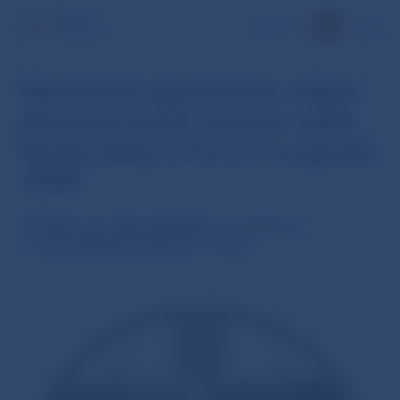
EN
Nenásilný spontánny odpor
občanov proti vstupu vojsk
Varšavskej zmluvy v auguste
1968
Strieborná zberateľská eurominca
v nominálnej hodnote 10 eur