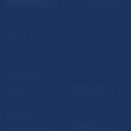
813 25 Bratislava
ĎALŠIE ODKAZY
Inštitút bankového
Prihlásenie na odber
vzdelávania
notifikácií o publikáciách
Nadácia NBS
Užitočné linky
5peňazí - portál finančného
Mapa stránky
vzdelávania
Oznamovanie
Riešenie krízových situácií
protispoločenskej činnosti