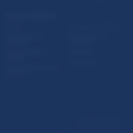
PRAKTICKÉ INFORMÁCIE
Fintech
Upozornenia a oznámenia
Ochrana finančného
Makroekonomické
spotrebiteľa
ukazovatele
Databáza dohliadaných
Vestník NBS
subjektov
Extranet portál
Register finančných agentov
a poradcov
Podmienky používania
Vyhlásenie o prístupnosti