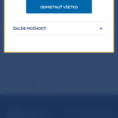
ODMIETNUŤ VŠETKO
Výsledky súťaže
ĎALŠIE MOŽNOSTI
Informačný leták
Národná banka Slovenska
Imricha Karvaša 1