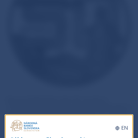
Koncom šesťdesiatych rokov 20. storočia sa
v Československu rozvinulo celospoločenské hnutie za
demokratizáciu komunistického režimu, čo s obavami
sledovalo sovietske vedenie. Začiatkom augusta 1968
EN
na porade predstaviteľov komunistických krajín
v Bratislave bolo prijaté vyhlásenie, že „ochrana