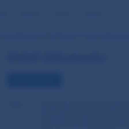
NOSŤ
PRE MÉDIÁ
KARIÉRA
KONTAKTY
ané nariadenie Komisie (EÚ) 2020/1226 z 12. novembra 2019, ktorým
Detail dokumentu
ZOBRAZIŤ DOKUMENT
Názov
Delegované nariadenie Komisie (EÚ) 202
sa dopĺňa nariadenie Európskeho parlam
ktorom sa stanovujú regulačné technické 
informácie, ktoré sa majú poskytovať v 