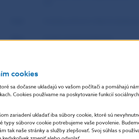
STS
Autor
Európsky parlament a Rada Európskej ún
Zdroj
Úradný vestník Európskej únie
Dátum
3. 9. 2020
uverejnenia
ním cookies
Účinnosť /
Toto nariadenie nadobúda účinnosť dvad
toré sa dočasne ukladajú vo vašom počítači a pomáhajú nám 
Platnosť /
Úradnom vestníku Európskej únie.
nkach. Cookies používame na poskytovanie funkcií sociálnych 
Aktuálnosť
m zariadení ukladať iba súbory cookie, ktoré sú nevyhnutn
tné typy súborov cookie potrebujeme vaše povolenie. Budem
Doplňujúce informácie
:
m tak naše stránky a služby zlepšovať. Svoj súhlas s použí
Toto nariadenie je záväzné v celom rozsahu a priamo 
kedykoľvek zmeniť alebo odvolať.
štátoch.