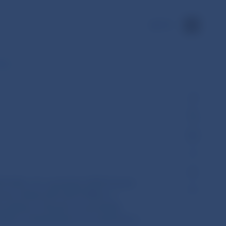
EN
 sa…
0/1226 z 12. novembra 2019, ktorým
entu a Rady (EÚ) 2017/2402 a v
predpisy, v ktorých sa spresňujú
súlade s požiadavkami na oznámenie o