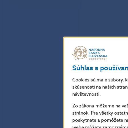
Súhlas s používa
Cookies sú malé súbory, k
skúsenosti na našich strá
návštevnosti.
Zo zákona môžeme na vašo
stránok. Pre všetky osta
poskytnete a pomôžete ná
webe môžete samozrejme 