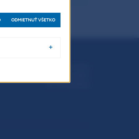
O
ODMIETNUŤ VŠETKO
Národná banka Slovenska
Imricha Karvaša 1
813 25 Bratislava