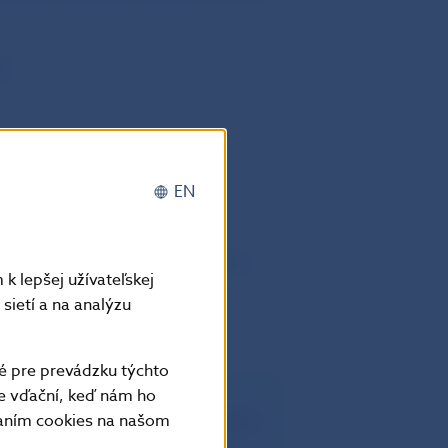
ie
EN
siatym dňom po jeho uverejnení v
k lepšej užívateľskej
sietí a na analýzu
é pre prevádzku týchto
e vďační, keď nám ho
vaním cookies na našom
uplatniteľné vo všetkých členských