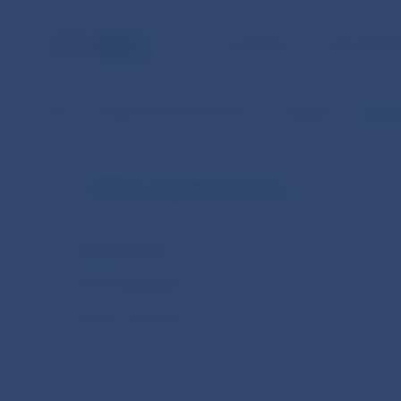
ÚLOHY NBS
PRE VEREJ
NBS
Dohľad nad finančným trhom
Legislatíva
Delegov
Dohľad nad finančným trhom
Národná legislatíva
Právo Európskej únie
Dohody o spolupráci