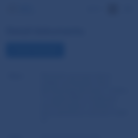
EN
Detail dokumentu
STIAHNUŤ DOKUMENT
Názov
Metodické usmernenie útvarov
dohľadu nad finančným trhom
Národnej banky Slovenska č. 5/2020 z
31. augusta 2020 k zverejňovaniu
informácií bankami v súvislosti s
krízou spôsobenou ochorením COVID-
19