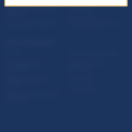
5peňazí - portál finančného
Mapa stránky
vzdelávania
Oznamovanie
Riešenie krízových situácií
protispoločenskej činnosti
PRAKTICKÉ INFORMÁCIE
Fintech
Upozornenia a oznámenia
Ochrana finančného
Makroekonomické
spotrebiteľa
ukazovatele
Databáza dohliadaných
Vestník NBS
subjektov
Extranet portál
Register finančných agentov
a poradcov