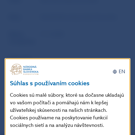
Autor
Národná banka Slovenska
Zdroj
Vestník Národnej banky Slovenska
Dátum
11. 9. 2020
uverejnenia
Účinnosť /
-
Platnosť /
EN
Aktuálnosť
Súhlas s používaním cookies
Cookies sú malé súbory, ktoré sa dočasne ukladajú
Doplňujúce informácie
:
vo vašom počítači a pomáhajú nám k lepšej
užívateľskej skúsenosti na našich stránkach.
Cookies používame na poskytovanie funkcií
sociálnych sietí a na analýzu návštevnosti.