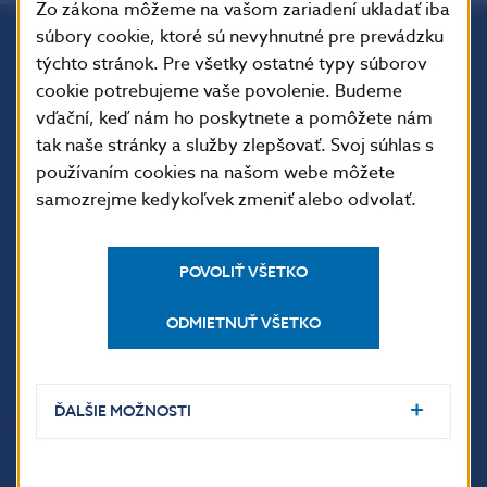
Zo zákona môžeme na vašom zariadení ukladať iba
súbory cookie, ktoré sú nevyhnutné pre prevádzku
týchto stránok. Pre všetky ostatné typy súborov
Národná banka Slovenska
cookie potrebujeme vaše povolenie. Budeme
Imricha Karvaša 1
vďační, keď nám ho poskytnete a pomôžete nám
813 25 Bratislava
tak naše stránky a služby zlepšovať. Svoj súhlas s
používaním cookies na našom webe môžete
samozrejme kedykoľvek zmeniť alebo odvolať.
POVOLIŤ VŠETKO
ODMIETNUŤ VŠETKO
ĎALŠIE ODKAZY
ĎALŠIE MOŽNOSTI
Inštitút bankového
Prihlásenie na odber
vzdelávania
notifikácií o publikáciách
Nadácia NBS
Užitočné linky