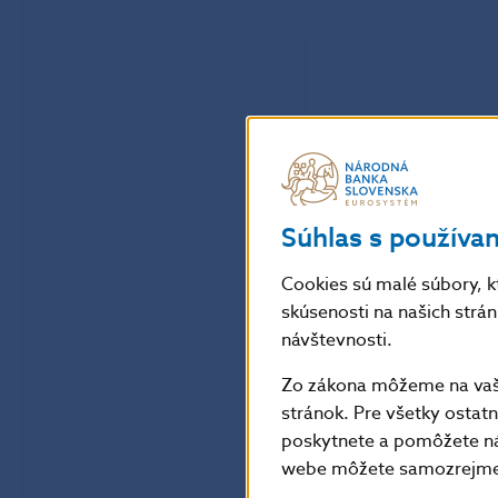
Súhlas s používa
Cookies sú malé súbory, k
skúsenosti na našich strá
návštevnosti.
Zo zákona môžeme na vašo
stránok. Pre všetky osta
poskytnete a pomôžete ná
webe môžete samozrejme 