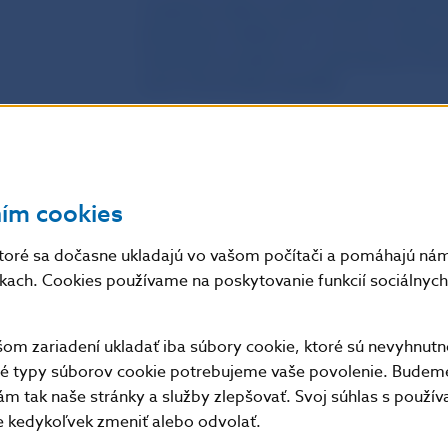
vydávanie elektronických peňazí podľa § 
platobných službách a o zmene a doplnen
neskorších predpisov, k vykonávaniu činnos
území Slovenskej republiky
Autor
Národná banka Slovenska
Zdroj
Vestník Národnej banky Slovenska
ním cookies
Dátum
22. 12. 2022
toré sa dočasne ukladajú vo vašom počítači a pomáhajú nám 
uverejnenia
nkach. Cookies používame na poskytovanie funkcií sociálnych 
Účinnosť /
Toto metodické usmernenie nadobúda úč
m zariadení ukladať iba súbory cookie, ktoré sú nevyhnutn
Platnosť /
Vestníku Národnej banky Slovenska.
tné typy súborov cookie potrebujeme vaše povolenie. Budem
Aktuálnosť
m tak naše stránky a služby zlepšovať. Svoj súhlas s použí
kedykoľvek zmeniť alebo odvolať.