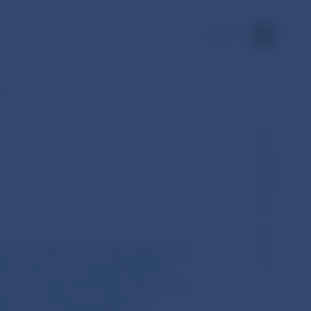
EN
y…
nad finančným trhom Národnej banky
22, ktorým sa zrušuje Metodické
m trhom Národnej banky Slovenska z
dosti o udelenie povolenia na