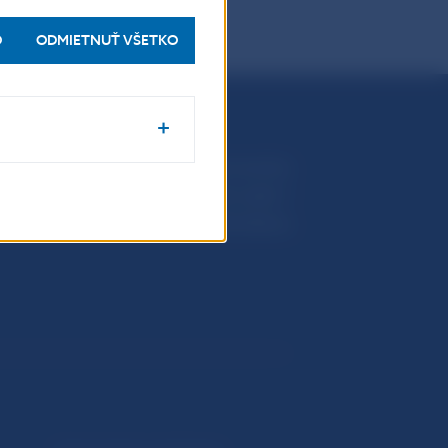
O
ODMIETNUŤ VŠETKO
Národná banka Slovenska
Imricha Karvaša 1
813 25 Bratislava