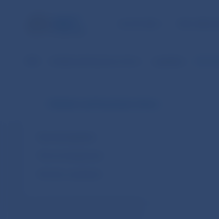
ÚLOHY NBS
PRE VEREJ
NBS
Dohľad nad finančným trhom
Legislatíva
Metodi
Dohľad nad finančným trhom
Národná legislatíva
Právo Európskej únie
Dohody o spolupráci