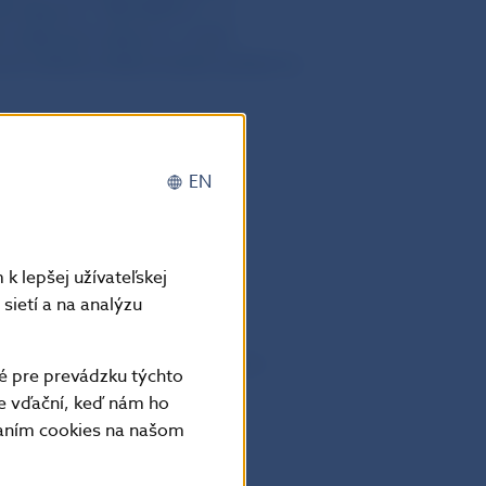
82 zákona č. 492/2009 Z. z. o
í niektorých zákonov v znení
tí inštitúcií elektronických peňazí na
EN
k lepšej užívateľskej
sietí a na analýzu
innosť dňom jeho zverejnenia vo
é pre prevádzku týchto
e vďační, keď nám ho
vaním cookies na našom