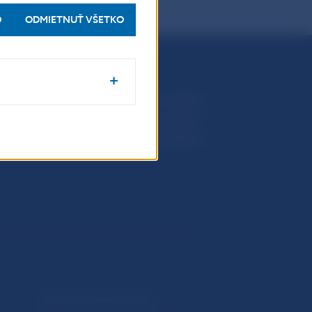
O
ODMIETNUŤ VŠETKO
Národná banka Slovenska
Imricha Karvaša 1
813 25 Bratislava
Upozornenia a oznámenia