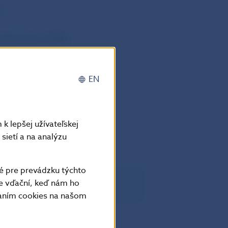
)
ankovníctvo (EBA)
EN
k lepšej užívateľskej
sietí a na analýzu
é pre prevádzku týchto
e vďační, keď nám ho
vaním cookies na našom