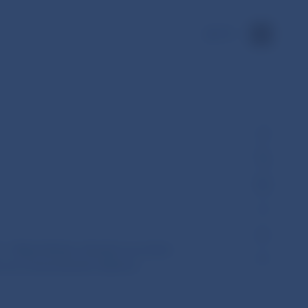
EN
 - Odporúčania, ktorými sa menia
 sa rovnocennosti režimov