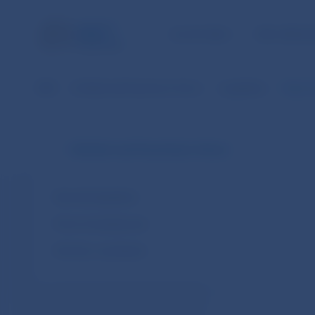
ÚLOHY NBS
PRE VEREJ
NBS
Dohľad nad finančným trhom
Legislatíva
Odporúč
Dohľad nad finančným trhom
Národná legislatíva
Právo Európskej únie
Dohody o spolupráci