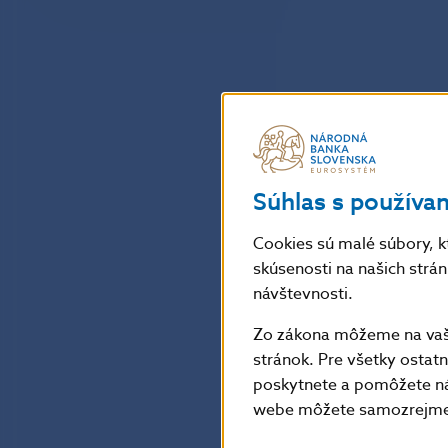
Súhlas s používa
Cookies sú malé súbory, k
skúsenosti na našich strá
návštevnosti.
Zo zákona môžeme na vašo
stránok. Pre všetky osta
poskytnete a pomôžete ná
webe môžete samozrejme 