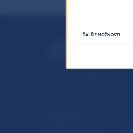
ĎALŠIE MOŽNOSTI
ĎALŠIE ODKAZY
Inštitút bankového vzdelávania
Prih
publ