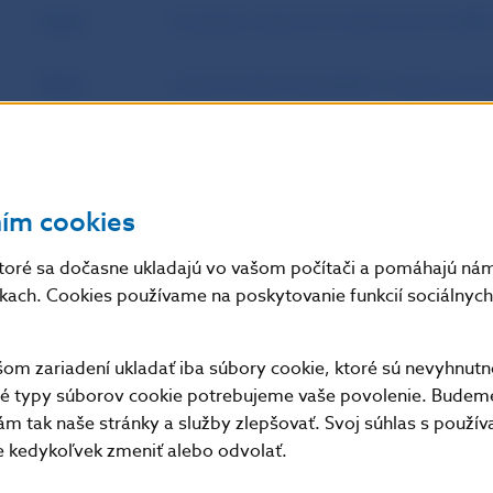
Autor
Európsky orgán pre bankovníctvo (EBA
Zdroj
webové sídlo Európskeho orgánu pre b
Dátum
11. 9. 2015
uverejnenia
ním cookies
Účinnosť /
-
Platnosť /
toré sa dočasne ukladajú vo vašom počítači a pomáhajú nám 
Aktuálnosť
nkach. Cookies používame na poskytovanie funkcií sociálnych 
m zariadení ukladať iba súbory cookie, ktoré sú nevyhnutn
Doplňujúce informácie
:
tné typy súborov cookie potrebujeme vaše povolenie. Budem
Text dokumentu je dostupný len v anglickom jazyku.
m tak naše stránky a služby zlepšovať. Svoj súhlas s použí
kedykoľvek zmeniť alebo odvolať.