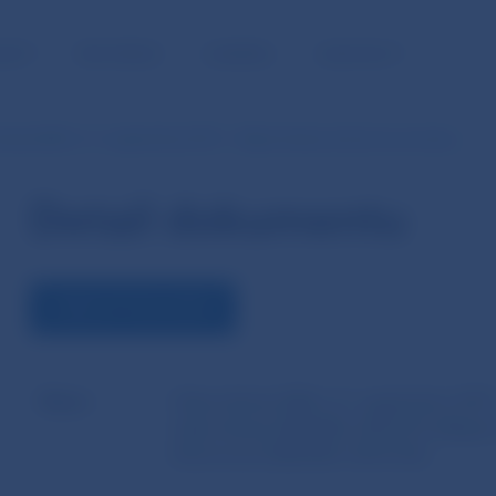
NOSŤ
PRE MÉDIÁ
KARIÉRA
KONTAKTY
ania EBA z 11. septembra 2015 - Odporúčania, ktorými sa menia…
Detail dokumentu
ZOBRAZIŤ DOKUMENT
Názov
Odporúčania EBA z 11. septembra 2015
odporúčania EBA/REC/2015/01 týkajúce
dôvernosti (EBA/REC/2015/02)