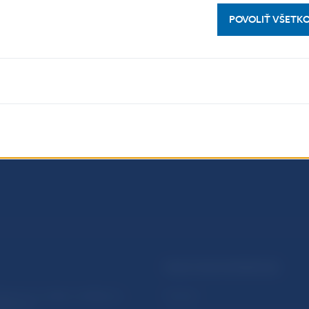
POVOLIŤ VŠETK
PRAKTICKÉ INFORMÁCIE
lásenie na odber notifikácií o
Fintech
ikáciách