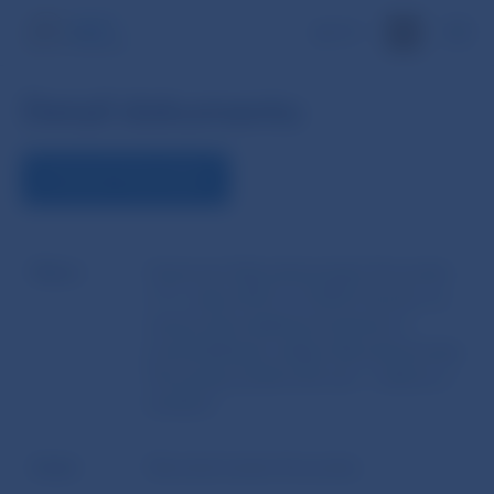
EN
Detail dokumentu
STIAHNUŤ DOKUMENT
Názov
Opatrenie Národnej banky Slovenska
z 11. mája 2010 č. 6/2010, ktorým sa
ustanovujú náležitosti žiadosti o
predchádzajúci súhlas Národnej banky
Slovenska podľa § 28 ods. 1 zákona o
bankách
Autor
Národná banka Slovenska