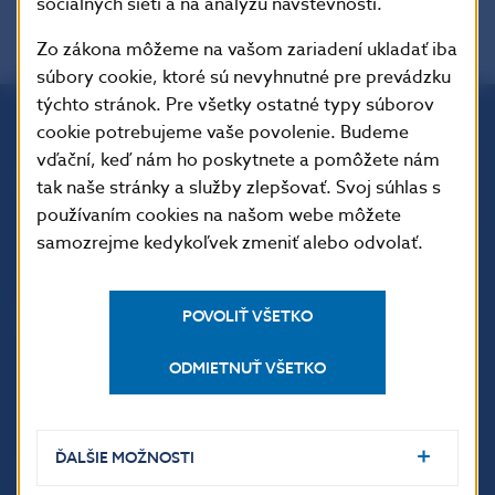
sociálnych sietí a na analýzu návštevnosti.
Zo zákona môžeme na vašom zariadení ukladať iba
súbory cookie, ktoré sú nevyhnutné pre prevádzku
týchto stránok. Pre všetky ostatné typy súborov
cookie potrebujeme vaše povolenie. Budeme
Národná banka Slovenska
vďační, keď nám ho poskytnete a pomôžete nám
Imricha Karvaša 1
tak naše stránky a služby zlepšovať. Svoj súhlas s
813 25 Bratislava
používaním cookies na našom webe môžete
samozrejme kedykoľvek zmeniť alebo odvolať.
POVOLIŤ VŠETKO
ODMIETNUŤ VŠETKO
ĎALŠIE MOŽNOSTI
ĎALŠIE ODKAZY