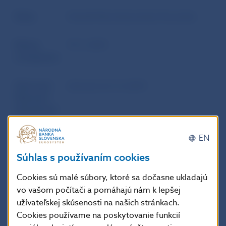
Zdroj
Vestník Národnej banky Slovenska
Dátum
19. 5. 2010
uverejnenia
Účinnosť /
účinnosť od 1.6.2010
Platnosť /
Aktuálnosť
EN
Doplňujúce informácie
:
Súhlas s používaním cookies
Oznámenie o vydaní opatrenia:
Zbierka
Cookies sú malé súbory, ktoré sa dočasne ukladajú
zákonov Slovenskej republiky, čiastka 88/2010
vo vašom počítači a pomáhajú nám k lepšej
vydaná dňa 20.5.2010, oznámenie č. 219/2010
užívateľskej skúsenosti na našich stránkach.
Z.z.,
Cookies používame na poskytovanie funkcií