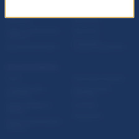
Inštitút bankového
Prihlásenie na odber
vzdelávania
notifikácií o publikáciách
Nadácia NBS
Užitočné linky
5peňazí - portál finančného
Mapa stránky
vzdelávania
Oznamovanie
Riešenie krízových situácií
protispoločenskej činnosti
PRAKTICKÉ INFORMÁCIE
Fintech
Upozornenia a oznámenia
Ochrana finančného
Makroekonomické
spotrebiteľa
ukazovatele
Databáza dohliadaných
Vestník NBS
subjektov
Extranet portál
Register finančných agentov
a poradcov