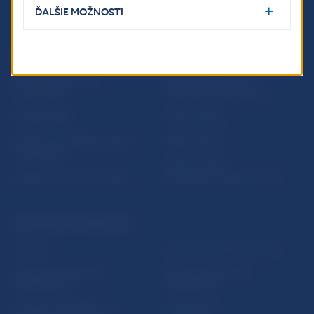
ĎALŠIE MOŽNOSTI
ĎALŠIE ODKAZY
Inštitút bankového
Prihlásenie na odber
vzdelávania
notifikácií o publikáciách
Nadácia NBS
Užitočné linky
5peňazí - portál finančného
Mapa stránky
vzdelávania
Oznamovanie
Riešenie krízových situácií
protispoločenskej činnosti
PRAKTICKÉ INFORMÁCIE
Fintech
Upozornenia a oznámenia
Ochrana finančného
Makroekonomické
spotrebiteľa
ukazovatele
Databáza dohliadaných
Vestník NBS