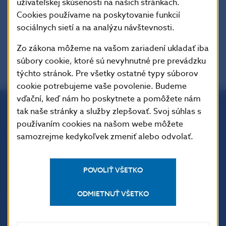
užívateľskej skúsenosti na našich stránkach.
Cookies používame na poskytovanie funkcií
Charakter dokumentu
: Sekundárne právo /
sociálnych sietí a na analýzu návštevnosti.
legislatívne akty.
Zo zákona môžeme na vašom zariadení ukladať iba
súbory cookie, ktoré sú nevyhnutné pre prevádzku
týchto stránok. Pre všetky ostatné typy súborov
cookie potrebujeme vaše povolenie. Budeme
vďační, keď nám ho poskytnete a pomôžete nám
tak naše stránky a služby zlepšovať. Svoj súhlas s
Národná banka Slovenska
používaním cookies na našom webe môžete
Imricha Karvaša 1
samozrejme kedykoľvek zmeniť alebo odvolať.
813 25 Bratislava
POVOLIŤ VŠETKO
ODMIETNUŤ VŠETKO