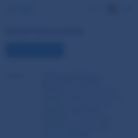
EN
Detail dokumentu
ZOBRAZIŤ DOKUMENT
Názov
SMERNICA EURÓPSKEHO
PARLAMENTU A RADY (EÚ)
2015/2366 z 25. novembra 2015 o
platobných službách na vnútornom
trhu, ktorou sa menia smernice
2002/65/ES, 2009/110/ES a
2013/36/EÚ a nariadenie (EÚ) č.
1093/2010 a ktorou sa zrušuje
smernica 2007/64/ES