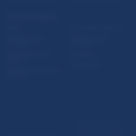
PRAKTICKÉ INFORMÁCIE
Fintech
Upozornenia a oznámenia
Ochrana finančného
Makroekonomické
spotrebiteľa
ukazovatele
Databáza dohliadaných
Vestník NBS
subjektov
Extranet portál
Register finančných agentov
a poradcov
Podmienky používania
Vyhlásenie o prístupnosti