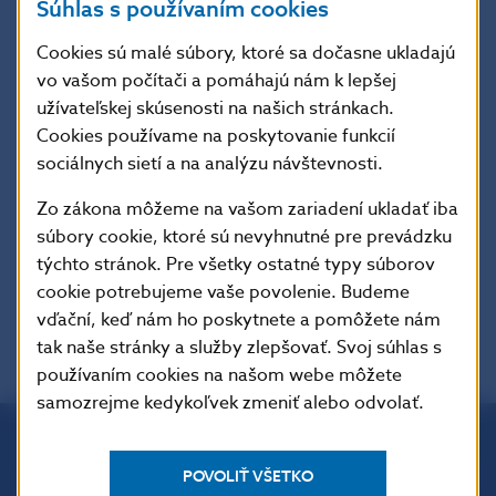
Národná banka Slovenska bude pri výkone
Súhlas s používaním cookies
dohľadu nad finančným trhom postupovať v
Cookies sú malé súbory, ktoré sa dočasne ukladajú
zmysle výkladu, ktorý je uvedený v príslušnom
vo vašom počítači a pomáhajú nám k lepšej
stanovisku, ak z konkrétnych okolností
užívateľskej skúsenosti na našich stránkach.
nevyplynie neaplikovateľnosť na daný prípad.
Stanovisko vypracovali zamestnanci Útvaru
Cookies používame na poskytovanie funkcií
dohľadu nad finančným trhom. Banková rada
sociálnych sietí a na analýzu návštevnosti.
Národnej banky Slovenska ako orgán
Zo zákona môžeme na vašom zariadení ukladať iba
rozhodujúci o rozklade voči rozhodnutiam
súbory cookie, ktoré sú nevyhnutné pre prevádzku
Útvaru dohľadu nad finančným trhom a súdy
týchto stránok. Pre všetky ostatné typy súborov
môžu zaujať odlišné stanovisko.
cookie potrebujeme vaše povolenie. Budeme
vďační, keď nám ho poskytnete a pomôžete nám
tak naše stránky a služby zlepšovať. Svoj súhlas s
používaním cookies na našom webe môžete
samozrejme kedykoľvek zmeniť alebo odvolať.
Národná banka Slovenska
POVOLIŤ VŠETKO