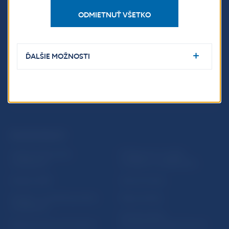
Imricha Karvaša 1
813 25 Bratislava
ODMIETNUŤ VŠETKO
ĎALŠIE MOŽNOSTI
ĎALŠIE ODKAZY
Inštitút bankového
Prihlásenie na odber
vzdelávania
notifikácií o publikáciách
Nadácia NBS
Užitočné linky
5peňazí - portál finančného
Mapa stránky
vzdelávania
Oznamovanie
Riešenie krízových situácií
protispoločenskej činnosti