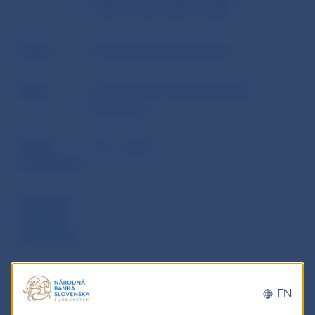
iného motorového vozidla
Autor
Národná banka Slovenska
Zdroj
webové sídlo Národnej banky
Slovenska
Dátum
28. 5. 2015
uverejnenia
Účinnosť /
-
Platnosť /
Aktuálnosť
EN
Doplňujúce informácie
: