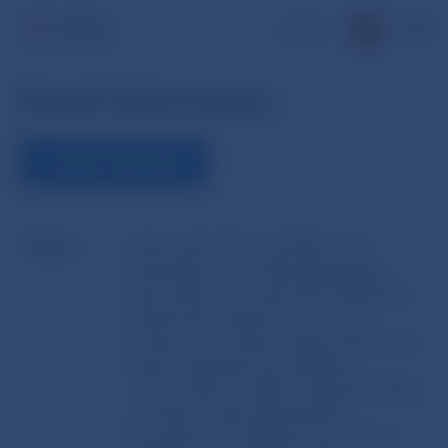
EN
Detail dokumentu
STIAHNUŤ DOKUMENT
Názov
Stanovisko Útvaru dohľadu nad
finančným trhom Národnej banky
Slovenska zo 16. júla 2013 k likvidácii
škodových udalostí v povinnom
zmluvnom poistení zodpovednosti za
škodu spôsobenú prevádzkou
motorového vozidla v prípadoch škôd
na čelnom skle spôsobených
kameňom vymršteným spod kolies