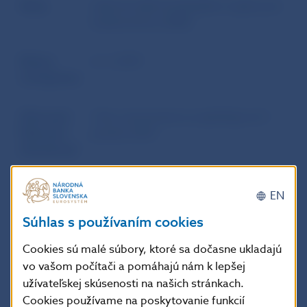
Zdroj
webové sídlo Európskeho orgánu pre
bankovníctvo (EBA)
Dátum
6. 3. 2019
uverejnenia
Účinnosť /
Tieto usmernenia sa uplatňujú od 1.
Platnosť /
januára 2021.
Aktuálnosť
EN
Doplňujúce informácie
:
Súhlas s používaním cookies
Text dokumentu v anglickom jazyku:
EBA
Guidelines of 6 March 2019 No EBA/GL/2019/03
Cookies sú malé súbory, ktoré sa dočasne ukladajú
on the estimation of LGD appropriate for an
vo vašom počítači a pomáhajú nám k lepšej
economic downturn (‘Downturn LGD
užívateľskej skúsenosti na našich stránkach.
estimation’)
Cookies používame na poskytovanie funkcií