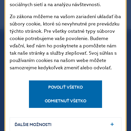
sociálnych sietí a na analýzu návštevnosti.
Zo zákona môžeme na vašom zariadení ukladať iba
súbory cookie, ktoré sú nevyhnutné pre prevádzku
týchto stránok. Pre všetky ostatné typy súborov
cookie potrebujeme vaše povolenie. Budeme
vďační, keď nám ho poskytnete a pomôžete nám
Národná banka Slovenska
tak naše stránky a služby zlepšovať. Svoj súhlas s
Imricha Karvaša 1
používaním cookies na našom webe môžete
813 25 Bratislava
samozrejme kedykoľvek zmeniť alebo odvolať.
POVOLIŤ VŠETKO
ODMIETNUŤ VŠETKO
ĎALŠIE MOŽNOSTI