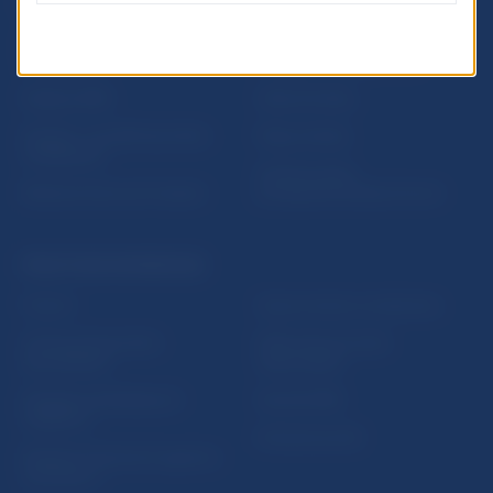
ĎALŠIE ODKAZY
Inštitút bankového
Prihlásenie na odber
vzdelávania
notifikácií o publikáciách
Nadácia NBS
Užitočné linky
5peňazí - portál finančného
Mapa stránky
vzdelávania
Oznamovanie
Riešenie krízových situácií
protispoločenskej činnosti
PRAKTICKÉ INFORMÁCIE
Fintech
Upozornenia a oznámenia
Ochrana finančného
Makroekonomické
spotrebiteľa
ukazovatele
Databáza dohliadaných
Vestník NBS
subjektov
Extranet portál
Register finančných agentov
a poradcov