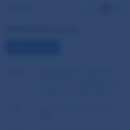
EN
Detail dokumentu
ZOBRAZIŤ DOKUMENT
Názov
Usmernenia EBA z 6. marca 2019 č.
EBA/GL/2019/03 o odhade LGD
primeranom pre hospodársky pokles
(„odhad LGD v období poklesu“)
Autor
Európsky orgán pre bankovníctvo
(EBA)