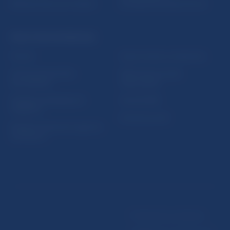
Riešenie krízových situácií
protispoločenskej činnosti
PRAKTICKÉ INFORMÁCIE
Fintech
Upozornenia a oznámenia
Ochrana finančného
Makroekonomické
spotrebiteľa
ukazovatele
Databáza dohliadaných
Vestník NBS
subjektov
Extranet portál
Register finančných agentov
a poradcov
Podmienky používania