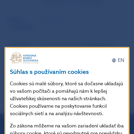
cenné papiere a trhy (ESMA)
Dátum
23. 6. 2021
uverejnenia
Účinnosť /
Tieto usmernenia sa uplatňujú po
Platnosť /
dvoch mesiacoch od dátumu ich
Aktuálnosť
zverejnenia na webovom sídle orgánu
EN
ESMA vo všetkých úradných jazykoch
Súhlas s používaním cookies
EÚ.
Cookies sú malé súbory, ktoré sa dočasne ukladajú
vo vašom počítači a pomáhajú nám k lepšej
užívateľskej skúsenosti na našich stránkach.
Cookies používame na poskytovanie funkcií
sociálnych sietí a na analýzu návštevnosti.
Zo zákona môžeme na vašom zariadení ukladať iba
Národná banka Slovenska
súbory cookie, ktoré sú nevyhnutné pre prevádzku