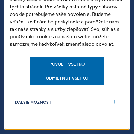
Imricha Karvaša 1
týchto stránok. Pre všetky ostatné typy súborov
813 25 Bratislava
cookie potrebujeme vaše povolenie. Budeme
vďační, keď nám ho poskytnete a pomôžete nám
tak naše stránky a služby zlepšovať. Svoj súhlas s
používaním cookies na našom webe môžete
samozrejme kedykoľvek zmeniť alebo odvolať.
POVOLIŤ VŠETKO
ODMIETNUŤ VŠETKO
ĎALŠIE ODKAZY
Inštitút bankového
Prihlásenie na odber
vzdelávania
notifikácií o publikáciách
ĎALŠIE MOŽNOSTI
Nadácia NBS
Užitočné linky
5peňazí - portál finančného
Mapa stránky
vzdelávania
Oznamovanie