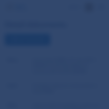
EN
Detail dokumentu
ZOBRAZIŤ DOKUMENT
Názov
Usmernenia ESMA z 23. júna 2021 č.
ESMA34-32-701 SK k článku 25
smernice 2011/61/EÚ (AIFMD)
Autor
Európsky orgán pre cenné papiere a
trhy (ESMA)
Zdroj
webové sídlo Európskeho orgánu pre