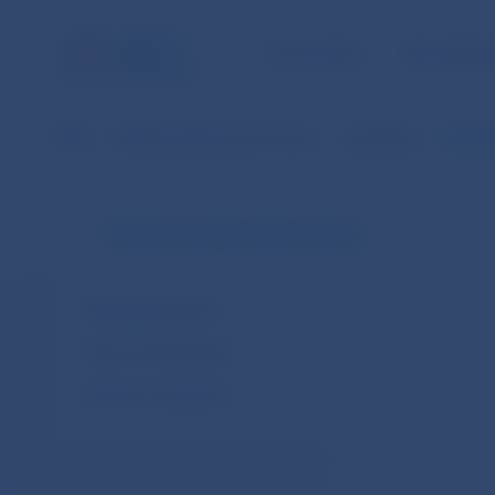
ÚLOHY NBS
PRE VEREJ
NBS
Dohľad nad finančným trhom
Legislatíva
Usmerne
Dohľad nad finančným trhom
Národná legislatíva
Právo Európskej únie
Dohody o spolupráci