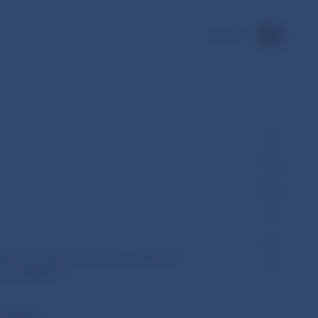
EN
MA35-43-3565 o určitých aspektoch
ice MiFID II
 (ESMA)