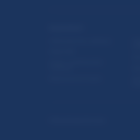
ĎALŠIE ODKAZY
Inštitút bankového vzdelávania
Prih
publ
Nadácia NBS
Užit
5peňazí - portál finančného
vzdelávania
Map
Riešenie krízových situácií
Ozn
činn
© Národná banka Slovenska