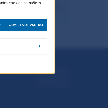
článku 16 nariadenia Európskeho
vaním cookies na našom
 2010, ktorým sa zriaďuje Európsky
rhy) a ktorým sa mení a dopĺňa
omisie 2009/77/ES.
O
ODMIETNUŤ VŠETKO
Národná banka Slovenska
Imricha Karvaša 1
813 25 Bratislava