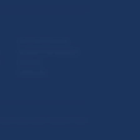
Upozornenia a oznámenia
Makroekonomické ukazovatele
v
Vestník NBS
Extranet portál
hrana osobných údajov
Nastavenie cookies