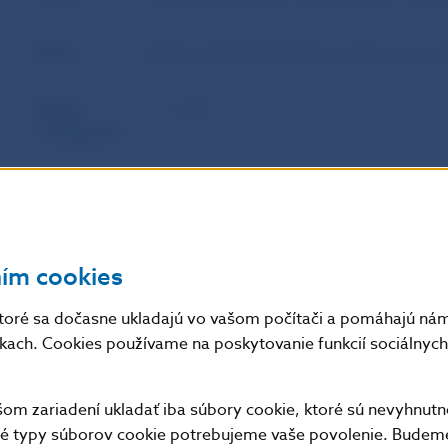
Zdroj
webové sídlo Európskeho orgánu pre cen
Dátum
3. 4. 2023
uverejnenia
Účinnosť /
Tieto usmernenia sa uplatňujú po uplynut
Platnosť /
zverejnenia na webovom sídle orgánu ES
Aktuálnosť
EÚ. Od toho istého dátumu sa prestanú u
postupom odmeňovania (MiFID) vydané p
ním cookies
toré sa dočasne ukladajú vo vašom počítači a pomáhajú nám 
nkach. Cookies používame na poskytovanie funkcií sociálnych 
Doplňujúce informácie
:
Text dokumentu v anglickom jazyku: ESMA Guidelines
3565 –
Guidelines on certain aspects of the MIFID II
m zariadení ukladať iba súbory cookie, ktoré sú nevyhnutn
tné typy súborov cookie potrebujeme vaše povolenie. Budem