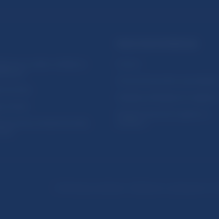
PRAKTICKÉ INFORMÁCIE
lásenie na odber notifikácií o
Fintech
ikáciách
Ochrana finančného spotrebiteľa
očné linky
Databáza dohliadaných subjekto
a stránky
Register finančných agentov a
amovanie protispoločenskej
poradcov
osti
Podmienky používania
Vyhlásenie o prístupnosti
Oc