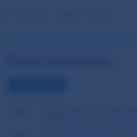
NOSŤ
PRE MÉDIÁ
KARIÉRA
KONTAKTY
nia ESMA z 3. apríla 2023 č. ESMA35-43-3565 o určitých aspektoch…
Detail dokumentu
ZOBRAZIŤ DOKUMENT
Názov
Usmernenia ESMA z 3. apríla 2023 č. ES
požiadaviek na odmeňovanie podľa smern
Autor
Európsky orgán pre cenné papiere a trhy