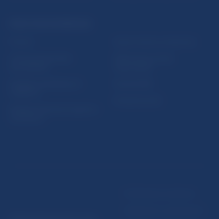
PRAKTICKÉ INFORMÁCIE
Fintech
Upozornenia a oznámenia
Ochrana finančného
Makroekonomické
spotrebiteľa
ukazovatele
Databáza dohliadaných
Vestník NBS
subjektov
Extranet portál
Register finančných agentov
a poradcov
Podmienky používania
Vyhlásenie o prístupnosti