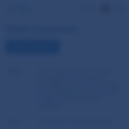
EN
Detail dokumentu
ZOBRAZIŤ DOKUMENT
Názov
Zákon č. 250/2007 Z. z. o ochrane
spotrebiteľa a o zmene zákona
Slovenskej národnej rady č. 372/1990
Zb. o priestupkoch v znení neskorších
predpisov v znení neskorších
predpisov
Autor
Národná rada Slovenskej republiky