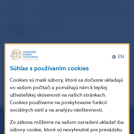
Zdroj
Právny a informačný portál Slov-Lex
Dátum
6. 6. 2007
uverejnenia
Účinnosť /
Časová verzia predpisu účinná od
EN
Platnosť /
16.7.2021.
Aktuálnosť
Súhlas s používaním cookies
Cookies sú malé súbory, ktoré sa dočasne ukladajú
vo vašom počítači a pomáhajú nám k lepšej
užívateľskej skúsenosti na našich stránkach.
Cookies používame na poskytovanie funkcií
sociálnych sietí a na analýzu návštevnosti.
Zo zákona môžeme na vašom zariadení ukladať iba
Národná banka Slovenska
súbory cookie, ktoré sú nevyhnutné pre prevádzku
Imricha Karvaša 1