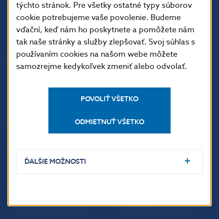
týchto stránok. Pre všetky ostatné typy súborov
813 25 Bratislava
cookie potrebujeme vaše povolenie. Budeme
vďační, keď nám ho poskytnete a pomôžete nám
tak naše stránky a služby zlepšovať. Svoj súhlas s
používaním cookies na našom webe môžete
samozrejme kedykoľvek zmeniť alebo odvolať.
POVOLIŤ VŠETKO
ODMIETNUŤ VŠETKO
ĎALŠIE ODKAZY
Inštitút bankového
Prihlásenie na odber
vzdelávania
notifikácií o publikáciách
ĎALŠIE MOŽNOSTI
Nadácia NBS
Užitočné linky
5peňazí - portál finančného
Mapa stránky
vzdelávania
Oznamovanie
Riešenie krízových situácií
protispoločenskej činnosti