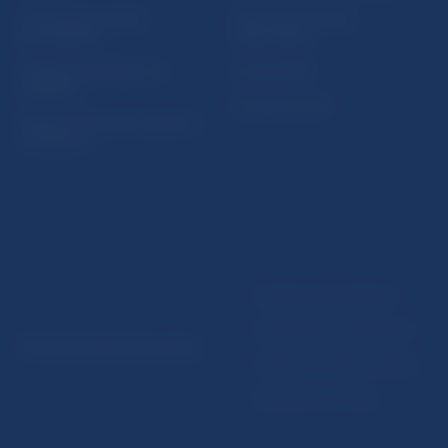
Ochrana finančného
Makroekonomické
spotrebiteľa
ukazovatele
Databáza dohliadaných
Vestník NBS
subjektov
Extranet portál
Register finančných agentov
a poradcov
Podmienky používania
Vyhlásenie o prístupnosti
© Národná banka Slovenska
Ochrana osobných údajov
Nastavenie cookies