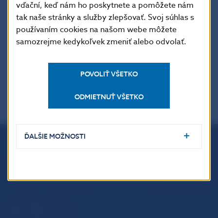
vďační, keď nám ho poskytnete a pomôžete nám
tak naše stránky a služby zlepšovať. Svoj súhlas s
Účty zo zákona
používaním cookies na našom webe môžete
samozrejme kedykoľvek zmeniť alebo odvolať.
POVOLIŤ VŠETKO
ODMIETNUŤ VŠETKO
ĎALŠIE MOŽNOSTI
Národná banka Slovenska
Imricha Karvaša 1
813 25 Bratislava