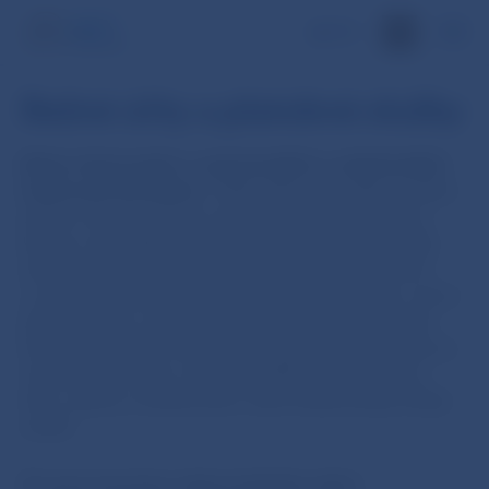
EN
Bežné účty a platobné služby
Bežný účet je jeden z najznámejších a najbežnejších
bankových produktov
. Slúžia hlavne na vklad a výber
peňazí, úhrady, inkasá, prevody, platby platobnou
kartou a iné základné operácie, ktoré takmer každá
domácnosť realizuje. Bežný účet si môžete otvoriť
v niektorej z bánk. Banky ho obvykle ponúkajú v rámci
balíka služieb, za ktorý si účtujú mesačný poplatok.
Doplnkové služby nad rámec mesačného poplatku za
vedenie účtu (napr. zasielanie SMS o pohyboch na
účte, výbery z bankomatov iných bánk) banky účtujú
zvlášť.
Čo porovnávať pri výbere bežného účtu?