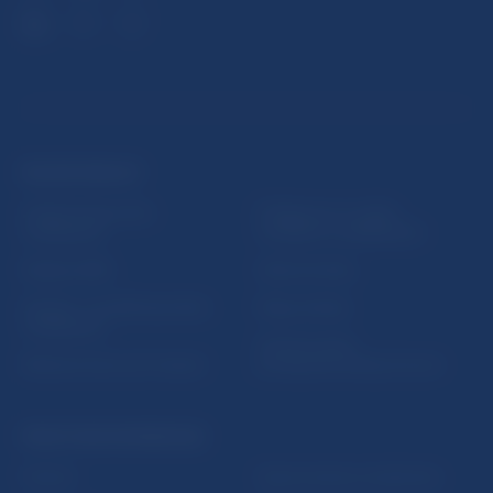
ĎALŠIE ODKAZY
Inštitút bankového
Prihlásenie na odber
vzdelávania
notifikácií o publikáciách
Nadácia NBS
Užitočné linky
5peňazí - portál finančného
Mapa stránky
vzdelávania
Oznamovanie
Riešenie krízových situácií
protispoločenskej činnosti
PRAKTICKÉ INFORMÁCIE
Fintech
Upozornenia a oznámenia