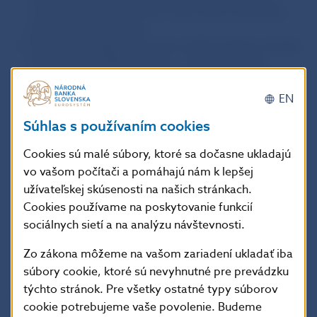
z týchto podmienok viete trvalo alebo pravidelne
plniť a tú zľavu využite.
Doplnkové služby nad rámec balíka služieb si banka
účtuje zvlášť. Môže ísť napr. o zasielanie SMS
o pohyboch na účte, výbery z bankomatov iných
bánk a ďalšie. Aby sa Vám vedenie bežného účtu
EN
nepredražovalo, minimalizujte používanie týchto
Súhlas s používaním cookies
služieb alebo vyberte takú banku ktorá požadovanú
službu zahŕňa do balíka služieb.
Cookies sú malé súbory, ktoré sa dočasne ukladajú
V neposlednom rade sa sústreďte aj na kvalitu
vo vašom počítači a pomáhajú nám k lepšej
poskytovaných služieb spojených s vedením
užívateľskej skúsenosti na našich stránkach.
bežného účtu. Napr. dostupnosť pobočkovej siete
Cookies používame na poskytovanie funkcií
alebo kvalita systémov elektronickej komunikácie
sociálnych sietí a na analýzu návštevnosti.
s bankou (internet banking, ……)
Zo zákona môžeme na vašom zariadení ukladať iba
Okrem bežných komerčne ponúkaných účtov má
súbory cookie, ktoré sú nevyhnutné pre prevádzku
banka povinnosť ponúkať aj takzvané
legislatívne účty,
týchto stránok. Pre všetky ostatné typy súborov
teda účty, ktoré vznikli v zmysle zákona
.
cookie potrebujeme vaše povolenie. Budeme